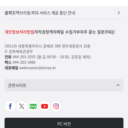
공지
정책브리핑 RSS 서비스 제공 중단 안내
개인정보처리방침
저작권정책
이메일 수집거부
자주 묻는 질문(FAQ)
(30119) 세종특별자치시 갈매로 388 정부세종청사 15동
© 문화체육관광부
전화
044-203-3555 (월-금 09:00 - 18:00, 공휴일 제외)
팩스
044-203-3488
대표메일
webmaster@korea.kr
관련사이트
페
X
네
유
인
이
바
이
튜
스
스
로
버
브
타
PC 버전
북
가
포
바
그