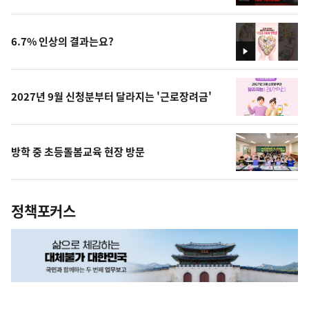
영
상
6.7% 인상의 결과는요?
영
상
2027년 9월 신청분부터 달라지는 '근로장려금'
방학 중 초등돌봄교육 현장 방문
정책포커스