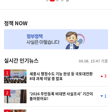
너
영
정
역
책
정책 NOW
NOW,
MY
맞
춤
뉴
실시간 인기뉴스
08.08. 15:47 기준
스
세종시 행정수도 기능 완성 등 국토대전환
3
8대 과제 이달 중 발표
단
계
상
승
'2026 주민등록 비대면 사실조사' 기간이
1
돌아왔어요!
단
계
하