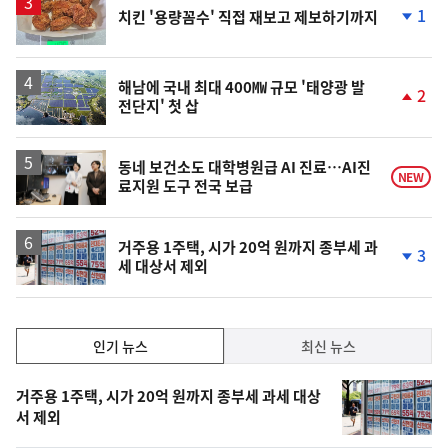
락
1
치킨 '용량꼼수' 직접 재보고 제보하기까지
단
계
하
락
해남에 국내 최대 400㎿ 규모 '태양광 발
2
전단지' 첫 삽
단
계
상
승
동네 보건소도 대학병원급 AI 진료…AI진
NEW
료지원 도구 전국 보급
거주용 1주택, 시가 20억 원까지 종부세 과
3
세 대상서 제외
단
계
하
락
인
인기 뉴스
최신 뉴스
기,
인
기
최
거주용 1주택, 시가 20억 원까지 종부세 과세 대상
뉴
서 제외
신,
스