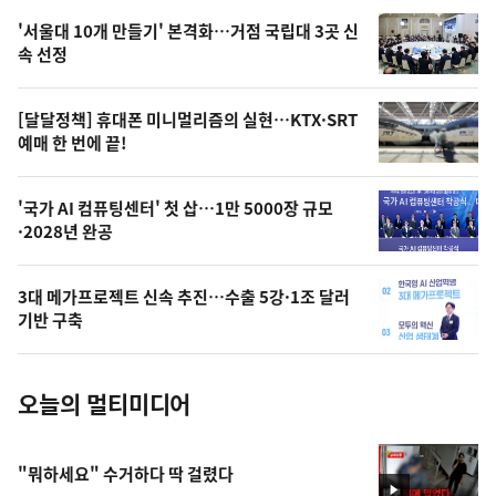
오
'서울대 10개 만들기' 본격화…거점 국립대 3곳 신
늘
속 선정
의
영
[달달정책] 휴대폰 미니멀리즘의 실현…KTX·SRT
상
예매 한 번에 끝!
,
오
'국가 AI 컴퓨팅센터' 첫 삽…1만 5000장 규모
·2028년 완공
늘
의
3대 메가프로젝트 신속 추진…수출 5강·1조 달러
사
기반 구축
진
오늘의 멀티미디어
"뭐하세요" 수거하다 딱 걸렸다