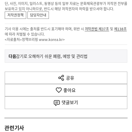
단, 사진, 이미지, 일러스트, 동영상 등의 일부 자료는 문화체육관광부가 저작권 전부를
보유하고 있지 아니하므로, 반드시 해당 저작권자의 허락을 받으셔야 합니다.
저작권정책
담당자안내
기사 이용 시에는 출처를 반드시 표기해야 하며, 위반 시
저작권법 제37조
및
제138조
에 따라 처벌될 수 있습니다.
<자료출처=정책브리핑
www.korea.kr
>
이
기
다음
감기로 오해하기 쉬운 폐렴, 예방 및 관리법
사
전
다
공유
열
음
기
좋아요
기
사
댓글
보기
관련기사