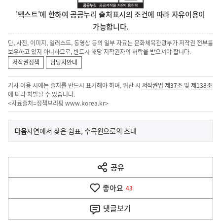
'텍스트'에 한하여 공공누리 출처표시의 조건에 따라 자유이용이
가능합니다.
단, 사진, 이미지, 일러스트, 동영상 등의 일부 자료는 문화체육관광부가 저작권 전부를
보유하고 있지 아니하므로, 반드시 해당 저작권자의 허락을 받으셔야 합니다.
저작권정책
담당자안내
기사 이용 시에는 출처를 반드시 표기해야 하며, 위반 시
저작권법 제37조
및
제138조
에 따라 처벌될 수 있습니다.
<자료출처=정책브리핑
www.korea.kr
>
이
기
다음
자연에서 찾은 쉼표, 수목원으로의 초대
사
전
다
공유
열
음
기
좋아요
기
43
사
댓글
보기