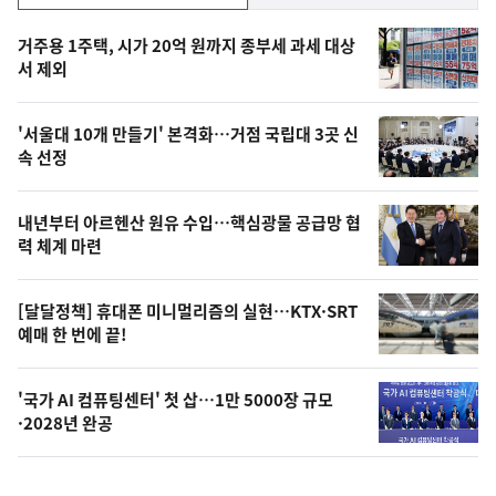
기,
인
기
최
거주용 1주택, 시가 20억 원까지 종부세 과세 대상
뉴
서 제외
신,
스
오
'서울대 10개 만들기' 본격화…거점 국립대 3곳 신
늘
속 선정
의
영
내년부터 아르헨산 원유 수입…핵심광물 공급망 협
상
력 체계 마련
,
오
[달달정책] 휴대폰 미니멀리즘의 실현…KTX·SRT
예매 한 번에 끝!
늘
의
'국가 AI 컴퓨팅센터' 첫 삽…1만 5000장 규모
사
·2028년 완공
진