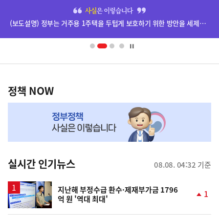
히
단
배
너
영
정
역
책
정책 NOW
NOW,
MY
맞
춤
뉴
실시간 인기뉴스
08.08. 04:32 기준
스
지난해 부정수급 환수·제재부가금 1796
1
억 원 '역대 최대'
단
계
상