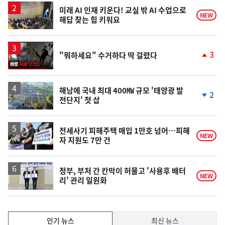
승
미래 AI 인재 키운다! 교실 밖 AI 수업으로
NEW
해답 찾는 힘 키워요
영
3
"뭐하세요" 수거하다 딱 걸렸다
상
단
계
상
승
해남에 국내 최대 400㎿ 규모 '태양광 발
2
전단지' 첫 삽
단
계
하
락
전세사기 피해주택 매입 1만호 넘어…피해
NEW
자 지원도 7만 건
정부, 부처 간 칸막이 허물고 '사용후 배터
NEW
리' 관리 일원화
인
인기 뉴스
최신 뉴스