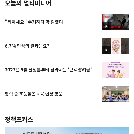
오늘의 멀티미디어
"뭐하세요" 수거하다 딱 걸렸다
영
상
6.7% 인상의 결과는요?
영
상
2027년 9월 신청분부터 달라지는 '근로장려금'
방학 중 초등돌봄교육 현장 방문
정책포커스