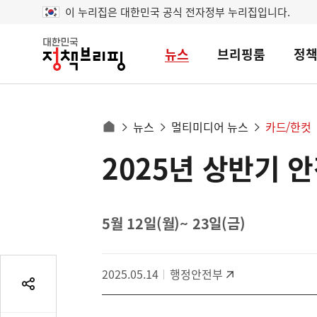
이 누리집은 대한민국 공식 전자정부 누리집입니다.
뉴스
브리핑룸
정
대
한
민
국
정
사
뉴스
멀티미디어 뉴스
카드/한컷
책
홈
브
이
으
2025년 상반기 
콘
리
트
로
핑
텐
이
츠
동
영
5월 12일(월)~ 23일(금)
경
역
로
2025.05.14
행정안전부
공
유