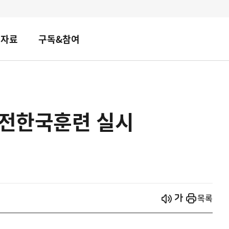
책자료
구독&참여
안전한국훈련 실시
시작
열기
목록