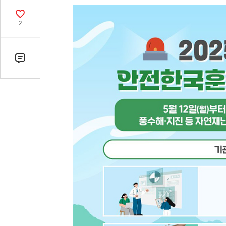
열
기
공
2
감
수
댓
글
수
(클
릭
시
댓
글
로
이
동)