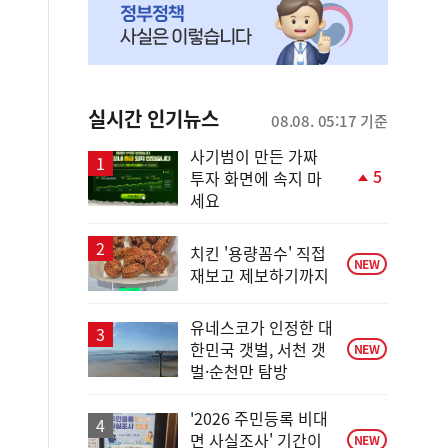
실시간 인기뉴스
08.08. 05:17 기준
사기범이 만든 가짜
5
투자 화면에 속지 마
단
세요
계
상
승
치킨 '용량꼼수' 직접
NEW
재보고 제보하기까지
유네스코가 인정한 대
한민국 갯벌, 서천 갯
NEW
벌·순천만 탐방
'2026 주민등록 비대
면 사실조사' 기간이
NEW