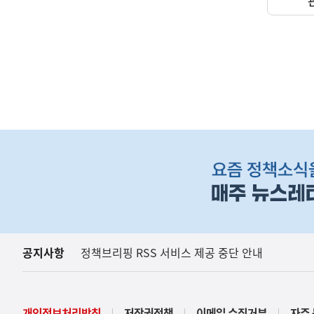
하
단
배
너
영
역
공지사항
정책브리핑 RSS 서비스 제공 중단 안내
(보도설명) 정부는
재정경제부
개인정보처리방침
저작권정책
이메일 수집거부
자주 