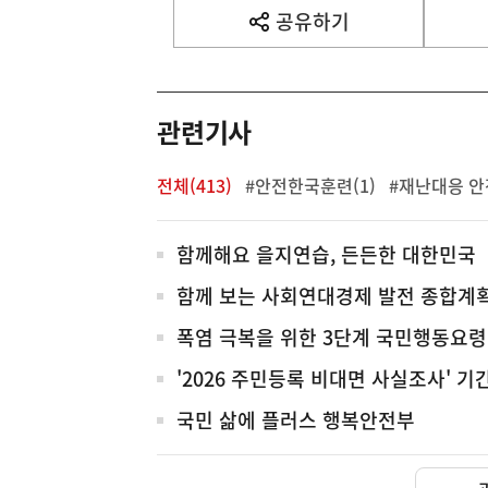
사
공유하기
열
기
영
역
관련기사
전체(413)
#안전한국훈련(1)
#재난대응 안
전
함께해요 을지연습, 든든한 대한민국
체
함께 보는 사회연대경제 발전 종합계
폭염 극복을 위한 3단계 국민행동요령
'2026 주민등록 비대면 사실조사' 
국민 삶에 플러스 행복안전부