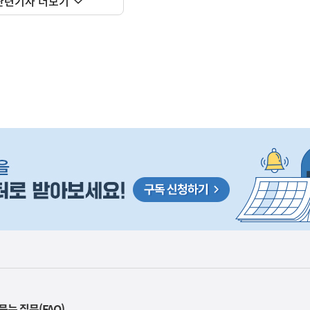
관련기사 더보기
사
 거주용 1주택을 두텁게 보호하기 위한 방안을 세제개
실
묻는 질문(FAQ)
은