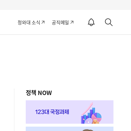
알
청와대 소식
공직메일
림
상
ON
세
검
색
정책 NOW