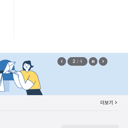
정지
이
다
2
/
4
전
음
보
보
기
기
공지사항
더보기
편안에 담았습니다.
2026.08.07