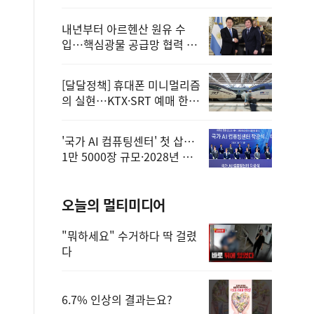
정
내년부터 아르헨산 원유 수
입…핵심광물 공급망 협력 체
계 마련
[달달정책] 휴대폰 미니멀리즘
의 실현…KTX·SRT 예매 한
번에 끝!
'국가 AI 컴퓨팅센터' 첫 삽…
1만 5000장 규모·2028년 완
공
오늘의 멀티미디어
"뭐하세요" 수거하다 딱 걸렸
다
6.7% 인상의 결과는요?