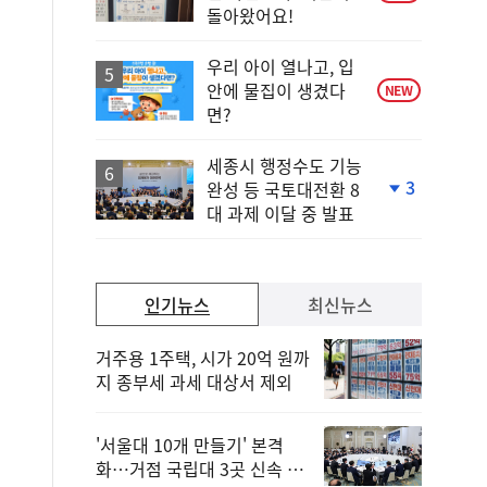
돌아왔어요!
우리 아이 열나고, 입
안에 물집이 생겼다
NEW
면?
세종시 행정수도 기능
3
완성 등 국토대전환 8
단
대 과제 이달 중 발표
계
하
락
인기뉴스
최신뉴스
거주용 1주택, 시가 20억 원까
지 종부세 과세 대상서 제외
'서울대 10개 만들기' 본격
화…거점 국립대 3곳 신속 선