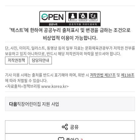
'텍스트'에 한하여 공공누리 출처표시 및 변경을 금하는 조건으로
비상업적 이용이 가능합니다.
단, 사진, 이미지, 일러스트, 동영상 등의 일부 자료는 문화체육관광부가 저작권 전부를
보유하고 있지 아니하므로, 반드시 해당 저작권자의 허락을 받으셔야 합니다.
저작권정책
담당자안내
기사 이용 시에는 출처를 반드시 표기해야 하며, 위반 시
저작권법 제37조
및
제138조
에 따라 처벌될 수 있습니다.
<자료출처=정책브리핑
www.korea.kr
>
이
기
다음
직장어린이집 지원 사업
사
전
다
공유
열
음
기