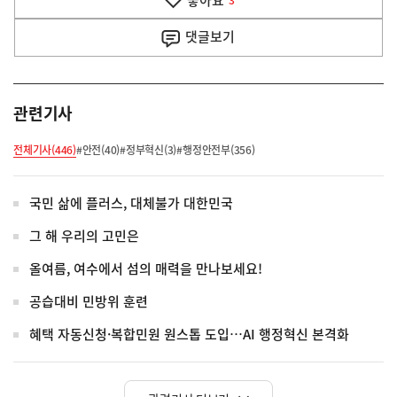
좋아요
기
3
사
댓글
보기
관련기사
전체기사(446)
#안전(40)
#정부혁신(3)
#행정안전부(356)
국민 삶에 플러스, 대체불가 대한민국
그 해 우리의 고민은
올여름, 여수에서 섬의 매력을 만나보세요!
공습대비 민방위 훈련
혜택 자동신청·복합민원 원스톱 도입…AI 행정혁신 본격화