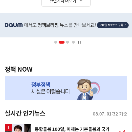
관련기사 더보기
히
단
배
너
영
정
역
책
정책 NOW
NOW,
MY
맞
춤
뉴
실시간 인기뉴스
08.07. 01:32 기준
스
통합돌봄 100일, 이제는 기본돌봄과 국가
4