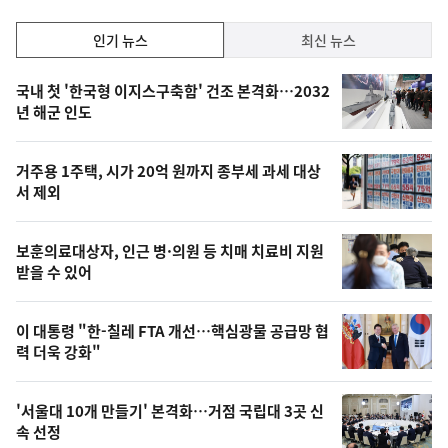
인
인기 뉴스
최신 뉴스
기,
인
기
최
국내 첫 '한국형 이지스구축함' 건조 본격화…2032
뉴
년 해군 인도
신,
스
오
거주용 1주택, 시가 20억 원까지 종부세 과세 대상
늘
서 제외
의
영
보훈의료대상자, 인근 병·의원 등 치매 치료비 지원
상
받을 수 있어
,
오
이 대통령 "한-칠레 FTA 개선…핵심광물 공급망 협
력 더욱 강화"
늘
의
'서울대 10개 만들기' 본격화…거점 국립대 3곳 신
사
속 선정