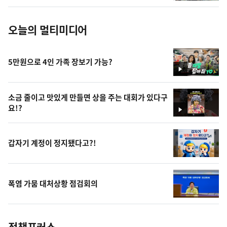
진
오늘의 멀티미디어
5만원으로 4인 가족 장보기 가능?
영
상
소금 줄이고 맛있게 만들면 상을 주는 대회가 있다구
요!?
영
상
갑자기 계정이 정지됐다고?!
폭염 가뭄 대처상황 점검회의
정책포커스