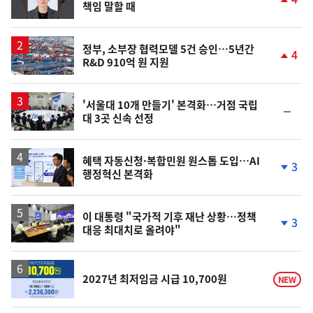
책임 말할 때
단
계
상
승
정부, 소부장 협력모델 5건 승인…5년간
4
R&D 910억 원 지원
단
계
상
승
'서울대 10개 만들기' 본격화…거점 국립
순
대 3곳 신속 선정
위
동
일
혜택 자동신청·복합민원 원스톱 도입…AI
3
행정혁신 본격화
단
계
하
락
이 대통령 "국가적 기후 재난 상황…정책
3
대응 최대치로 올려야"
단
계
하
락
2027년 최저임금 시급 10,700원
NEW