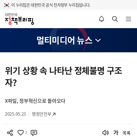
이 누리집은 대한민국 공식 전자정부 누리집입니다.
홈
알림설정 바로가기
검색 바로가기
메뉴 열기
멀티미디어 뉴스
콘
텐
위기 상황 속 나타난 정체불명 구조
츠
자?
영
역
X파일, 정부혁신으로 돌아오다
2025.05.23
행정안전부
3
목록