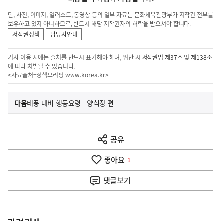
단, 사진, 이미지, 일러스트, 동영상 등의 일부 자료는 문화체육관광부가 저작권 전부를
보유하고 있지 아니하므로, 반드시 해당 저작권자의 허락을 받으셔야 합니다.
저작권정책
담당자안내
기사 이용 시에는 출처를 반드시 표기해야 하며, 위반 시
저작권법 제37조
및
제138조
에 따라 처벌될 수 있습니다.
<자료출처=정책브리핑
www.korea.kr
>
이
기
다음
태풍 대비 행동요령 - 양식장 편
사
전
다
공유
열
음
기
좋아요
기
1
사
댓글
보기