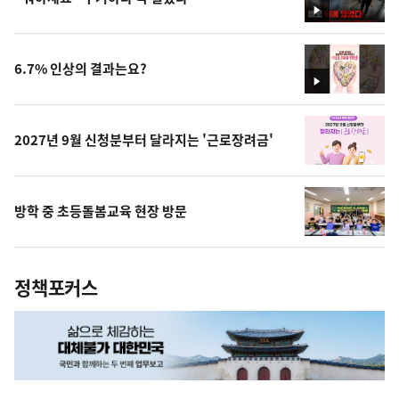
영
상
6.7% 인상의 결과는요?
영
상
2027년 9월 신청분부터 달라지는 '근로장려금'
방학 중 초등돌봄교육 현장 방문
정책포커스