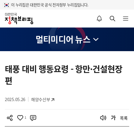
이 누리집은 대한민국 공식 전자정부 누리집입니다.
홈
알림설정 바로가기
검색 바로가기
메뉴 열기
멀티미디어 뉴스
콘
텐
태풍 대비 행동요령 - 항만·건설현장
츠
편
영
역
2025.05.26
해양수산부
1
목록