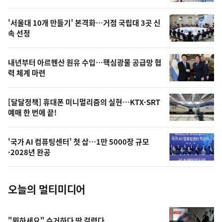
신,
스
오
'서울대 10개 만들기' 본격화…거점 국립대 3곳 신
늘
속 선정
의
영
내년부터 아르헨산 원유 수입…핵심광물 공급망 협
상
력 체계 마련
,
오
[달달정책] 휴대폰 미니멀리즘의 실현…KTX·SRT
예매 한 번에 끝!
늘
의
'국가 AI 컴퓨팅센터' 첫 삽…1만 5000장 규모
사
·2028년 완공
진
오늘의 멀티미디어
"뭐하세요" 수거하다 딱 걸렸다