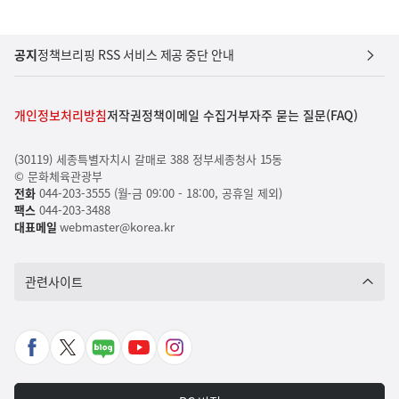
공지
정책브리핑 RSS 서비스 제공 중단 안내
개인정보처리방침
저작권정책
이메일 수집거부
자주 묻는 질문(FAQ)
(30119) 세종특별자치시 갈매로 388 정부세종청사 15동
© 문화체육관광부
전화
044-203-3555 (월-금 09:00 - 18:00, 공휴일 제외)
팩스
044-203-3488
대표메일
webmaster@korea.kr
관련사이트
페
X
네
유
인
이
바
이
튜
스
스
로
버
브
타