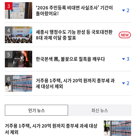
상
승
'2026 주민등록 비대면 사실조사' 기간이
2
돌아왔어요!
단
계
하
락
세종시 행정수도 기능 완성 등 국토대전환
NEW
8대 과제 이달 중 발표
영
3
한국본색 黑, 불꽃으로 칠흑을 깨우다
상
단
계
하
락
거주용 1주택, 시가 20억 원까지 종부세 과
2
세 대상서 제외
단
계
하
락
인
인기 뉴스
최신 뉴스
기,
인
기
최
거주용 1주택, 시가 20억 원까지 종부세 과세 대상
뉴
서 제외