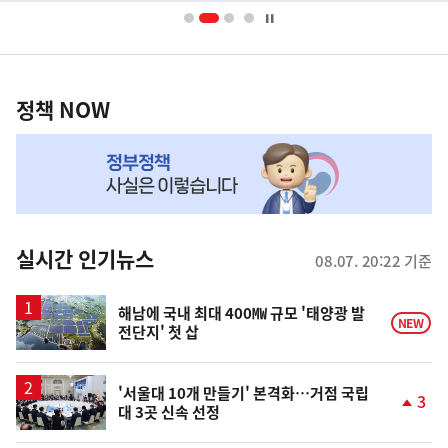
너
영
정
역
책
정책 NOW
NOW,
MY
맞
춤
뉴
실시간 인기뉴스
08.07. 20:22 기준
스
해남에 국내 최대 400㎿ 규모 '태양광 발
NEW
전단지' 첫 삽
'서울대 10개 만들기' 본격화…거점 국립
3
대 3곳 신속 선정
단
계