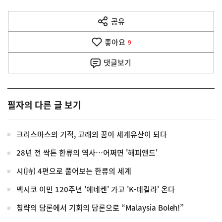
다
공유
열
음
기
좋아요
기
9
사
댓글
보기
필자의 다른 글 보기
크리스마스의 기적, 고래의 꿈이 세계유산이 되다
28년 전 싹튼 한류의 역사…어쩌면 '해피앤드'
시(詩) 4편으로 풀어보는 한류의 세계
멕시코 이민 120주년 '에네켄' 가고 'K-데킬라' 온다
침략의 담론에서 기회의 담론으로 “Malaysia Boleh!”