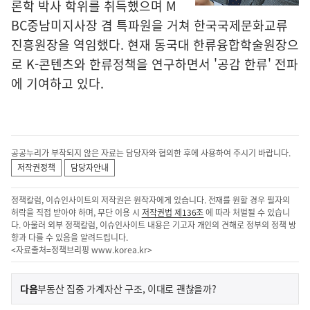
론학 박사 학위를 취득했으며 M
BC중남미지사장 겸 특파원을 거쳐 한국국제문화교류
진흥원장을 역임했다. 현재 동국대 한류융합학술원장으
로 K-콘텐츠와 한류정책을 연구하면서 '공감 한류' 전파
에 기여하고 있다.
공공누리가 부착되지 않은 자료는 담당자와 협의한 후에 사용하여 주시기 바랍니다.
저작권정책
담당자안내
정책칼럼, 이슈인사이트의 저작권은 원작자에게 있습니다. 전재를 원할 경우 필자의
허락을 직접 받아야 하며, 무단 이용 시
저작권법 제136조
에 따라 처벌될 수 있습니
다. 아울러 외부 정책칼럼, 이슈인사이트 내용은 기고자 개인의 견해로 정부의 정책 방
향과 다를 수 있음을 알려드립니다.
<자료출처=정책브리핑
www.korea.kr
>
이
기
다음
부동산 집중 가계자산 구조, 이대로 괜찮을까?
사
전