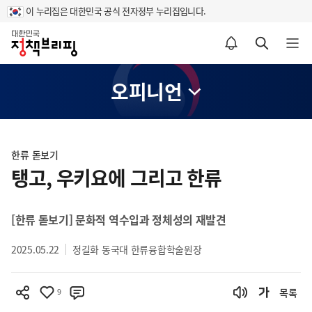
이 누리집은 대한민국 공식 전자정부 누리집입니다.
홈
알림설정 바로가기
검색 바로가기
메뉴 열기
오피니언
콘
텐
한류 돋보기
츠
탱고, 우키요에 그리고 한류
영
역
[한류 돋보기] 문화적 역수입과 정체성의 재발견
2025.05.22
정길화 동국대 한류융합학술원장
9
목록