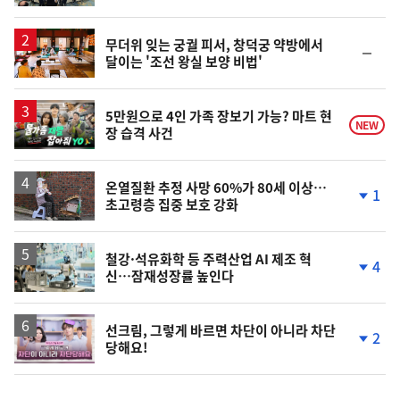
계
상
승
무더위 잊는 궁궐 피서, 창덕궁 약방에서
순
달이는 '조선 왕실 보양 비법'
위
동
일
영
5만원으로 4인 가족 장보기 가능? 마트 현
NEW
장 습격 사건
상
온열질환 추정 사망 60%가 80세 이상…
1
초고령층 집중 보호 강화
단
계
하
락
철강·석유화학 등 주력산업 AI 제조 혁
4
신…잠재성장률 높인다
단
계
하
락
영
선크림, 그렇게 바르면 차단이 아니라 차단
2
당해요!
상
단
계
하
락