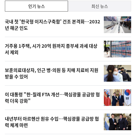
인
인기 뉴스
최신 뉴스
기,
인
기
최
국내 첫 '한국형 이지스구축함' 건조 본격화…2032
뉴
년 해군 인도
신,
스
오
거주용 1주택, 시가 20억 원까지 종부세 과세 대상
늘
서 제외
의
영
보훈의료대상자, 인근 병·의원 등 치매 치료비 지원
상
받을 수 있어
,
오
이 대통령 "한-칠레 FTA 개선…핵심광물 공급망 협
력 더욱 강화"
늘
의
내년부터 아르헨산 원유 수입…핵심광물 공급망 협
사
력 체계 마련
진