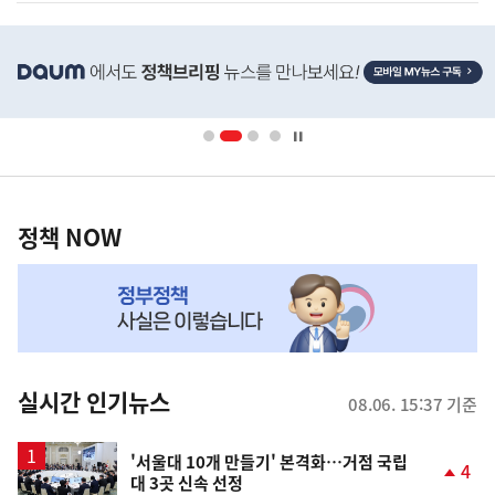
히
단
배
너
영
정
역
책
정책 NOW
NOW,
MY
맞
춤
뉴
실시간 인기뉴스
08.06. 15:37 기준
스
'서울대 10개 만들기' 본격화…거점 국립
4
대 3곳 신속 선정
단