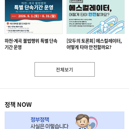
하천·계곡 불법행위 특별 단속
[모두의 토론회] 에스컬레이터,
기간 운영
어떻게 타야 안전할까요?
전체보기
부
처
정
책
정책 NOW
NOW,
MY