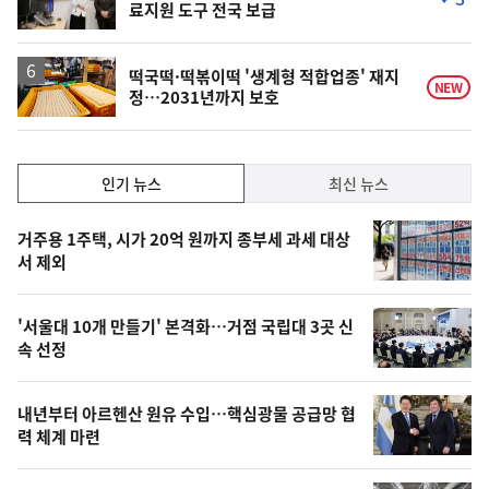
료지원 도구 전국 보급
단
계
하
락
떡국떡·떡볶이떡 '생계형 적합업종' 재지
NEW
정…2031년까지 보호
인
인기 뉴스
최신 뉴스
기,
인
기
최
거주용 1주택, 시가 20억 원까지 종부세 과세 대상
뉴
서 제외
신,
스
오
'서울대 10개 만들기' 본격화…거점 국립대 3곳 신
늘
속 선정
의
영
내년부터 아르헨산 원유 수입…핵심광물 공급망 협
상
력 체계 마련
,