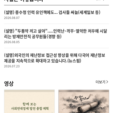
사
실
은
(설명) 중수청 인력 유인책에도... 검사들 싸늘(세계일보 등)
이
렇
2026.08.07
습
니
(설명) "두통약 끼고 살아".....인력난･격무･열악한 처우에 시달
다
리는 방재안전직 공무원들(경향 등)
2026.08.05
(설명)외국인의 재난정보 접근성 향상을 위해 다국어 재난정보
제공을 지속적으로 확대하고 있습니다.(뉴스핌)
2026.07.23
더보기
영상
영
상