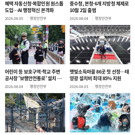
혜택 자동신청·복합민원 원스톱
중수청, 본청·6개 지방청 체제로
도입…AI 행정혁신 본격화
10월 2일 출범
2026.08.05
행정안전부
2026.08.04
행정안전부
어린이 등 보호구역·학교 주변
햇빛소득마을 86곳 첫 선정…태
공사장 '보행안전통로' 설치 의
양광 설치비 최대 85% 지원
무화
2026.08.04
행정안전부
2026.08.03
행정안전부