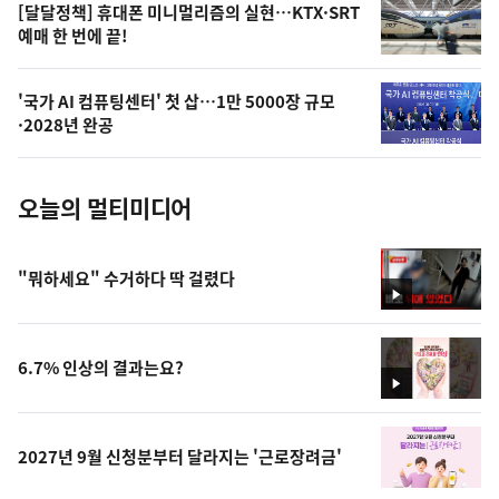
오
[달달정책] 휴대폰 미니멀리즘의 실현…KTX·SRT
예매 한 번에 끝!
늘
의
'국가 AI 컴퓨팅센터' 첫 삽…1만 5000장 규모
사
·2028년 완공
진
오늘의 멀티미디어
"뭐하세요" 수거하다 딱 걸렸다
영
상
6.7% 인상의 결과는요?
영
상
2027년 9월 신청분부터 달라지는 '근로장려금'