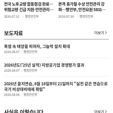
전국 노후교량 합동점검 완료…
본격 휴가철 수상 안전관리 강
위험교량 긴급 지원·안전관리
화…행안부, 안전요원 5831명
강화
배치
2026.07.31
행정안전부
2026.07.30
행정안전부
보도자료
더보기
보
도
자
폭염 속 태양을 피하자, 그늘막 설치 확대
료
2026.08.07
행정안전부
2026년도('25년 실적) 지방공기업 경영평가 결과
2026.08.07
행정안전부
2026년 을지연습, 8월 18일부터 21일까지 "실전 같은 연습으로
국가 비상대비태세 확립"
2026.08.06
행정안전부
사실은 이렇습니다
더보기