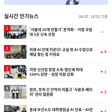
맞
춤
뉴
실시간 인기뉴스
08.07. 18:02 기준
스
'서울대 10개 만들기' 본격화…거점 국립
순
대 3곳 신속 선정
위
동
일
미래 AI 인재 키운다! 교실 밖 AI 수업으로
4
해답 찾는 힘 키워요
단
계
상
승
지방 신산업 창업 소득·법인세 최대
1
100% 감면…성장 지원 강화
단
계
하
락
정부, 부처 간 칸막이 허물고 '사용후 배터
2
리' 관리 일원화
단
계
상
승
동네 보건소도 대학병원급 AI 진료…AI진
3