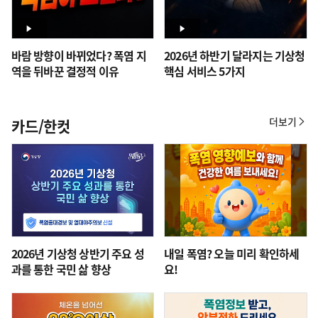
바람 방향이 바뀌었다? 폭염 지
2026년 하반기 달라지는 기상청
역을 뒤바꾼 결정적 이유
핵심 서비스 5가지
더보기
카드/한컷
카
드/
한
컷
2026년 기상청 상반기 주요 성
내일 폭염? 오늘 미리 확인하세
과를 통한 국민 삶 향상
요!