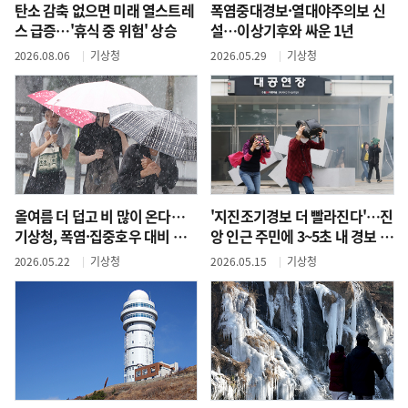
탄소 감축 없으면 미래 열스트레
폭염중대경보·열대야주의보 신
스 급증…'휴식 중 위험' 상승
설…이상기후와 싸운 1년
2026.08.06
기상청
2026.05.29
기상청
올여름 더 덥고 비 많이 온다…
'지진조기경보 더 빨라진다'…진
기상청, 폭염·집중호우 대비 강
앙 인근 주민에 3~5초 내 경보 발
화
령
2026.05.22
기상청
2026.05.15
기상청