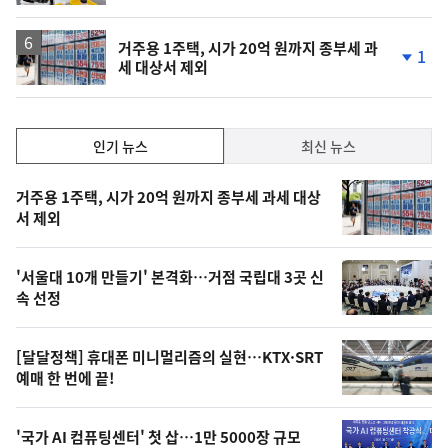
동
일
거주용 1주택, 시가 20억 원까지 종부세 과
1
세 대상서 제외
단
계
하
락
인
인기 뉴스
최신 뉴스
기,
인
기
최
거주용 1주택, 시가 20억 원까지 종부세 과세 대상
뉴
서 제외
신,
스
오
'서울대 10개 만들기' 본격화…거점 국립대 3곳 신
늘
속 선정
의
영
[달달정책] 휴대폰 미니멀리즘의 실현…KTX·SRT
상
예매 한 번에 끝!
,
오
'국가 AI 컴퓨팅센터' 첫 삽…1만 5000장 규모