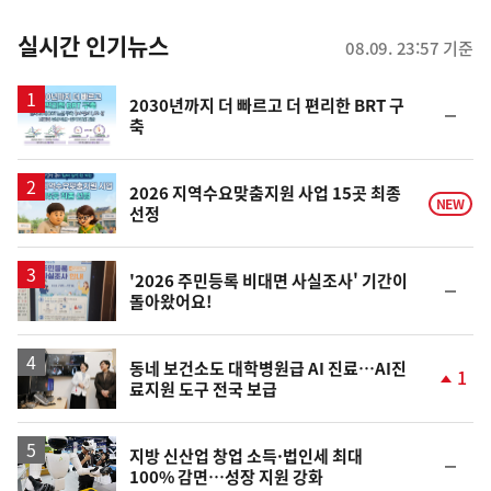
춤
뉴
실시간 인기뉴스
08.09. 23:57 기준
스
2030년까지 더 빠르고 더 편리한 BRT 구
순
축
위
동
일
2026 지역수요맞춤지원 사업 15곳 최종
NEW
선정
'2026 주민등록 비대면 사실조사' 기간이
순
돌아왔어요!
위
동
일
동네 보건소도 대학병원급 AI 진료…AI진
1
료지원 도구 전국 보급
단
계
상
승
지방 신산업 창업 소득·법인세 최대
순
100% 감면…성장 지원 강화
위