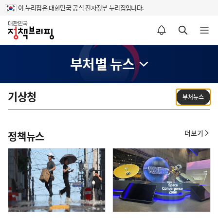
이 누리집은 대한민국 공식 전자정부 누리집입니다.
홈
알림설정 바로가기
검색 바로가기
메뉴 열기
부처별 뉴스
기상청
부처뉴스
더보기
정책뉴스
정
책
뉴
스