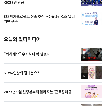
·2028년 완공
늘
의
3대 메가프로젝트 신속 추진…수출 5강·1조 달러
사
기반 구축
진
오늘의 멀티미디어
"뭐하세요" 수거하다 딱 걸렸다
영
상
6.7% 인상의 결과는요?
영
상
2027년 9월 신청분부터 달라지는 '근로장려금'