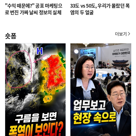
"수익 때문에?" 공포 마케팅으
33도 vs 50도, 우리가 몰랐던 폭
로 번진 가짜 날씨 정보의 실체
염의 두 얼굴
더보기
숏폼
숏
폼