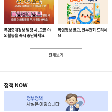
폭염중대경보 발령 시, 모든 야
폭염정보 받고, 안부전화 드리세
외활동을 즉시 중단하세요
요
전체보기
부
처
정
책
정책 NOW
NOW,
MY
맞