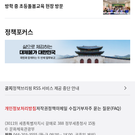
방학 중 초등돌봄교육 현장 방문
정책포커스
공지
정책브리핑 RSS 서비스 제공 중단 안내
개인정보처리방침
저작권정책
이메일 수집거부
자주 묻는 질문(FAQ)
(30119) 세종특별자치시 갈매로 388 정부세종청사 15동
© 문화체육관광부
전화
044-203-3555 (월-금 09:00 - 18:00, 공휴일 제외)