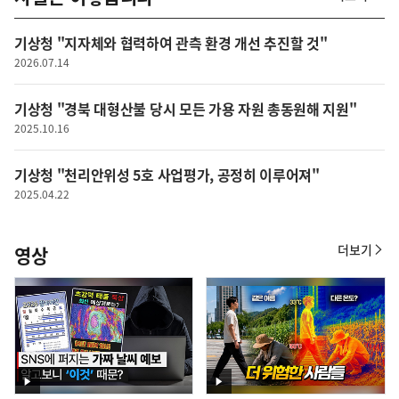
사
실
은
기상청 "지자체와 협력하여 관측 환경 개선 추진할 것"
이
렇
2026.07.14
습
니
기상청 "경북 대형산불 당시 모든 가용 자원 총동원해 지원"
다
2025.10.16
기상청 "천리안위성 5호 사업평가, 공정히 이루어져"
2025.04.22
더보기
영상
영
상