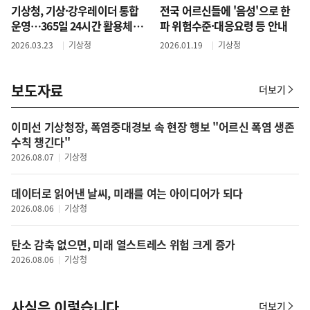
기상청, 기상·강우레이더 통합
전국 어르신들에 '음성'으로 한
운영…365일 24시간 활용체계
파 위험수준·대응요령 등 안내
로 전환
2026.03.23
기상청
2026.01.19
기상청
보도자료
더보기
보
도
자
이미선 기상청장, 폭염중대경보 속 현장 행보 "어르신 폭염 생존
료
수칙 챙긴다"
2026.08.07
기상청
데이터로 읽어낸 날씨, 미래를 여는 아이디어가 되다
2026.08.06
기상청
탄소 감축 없으면, 미래 열스트레스 위험 크게 증가
2026.08.06
기상청
사실은 이렇습니다
더보기