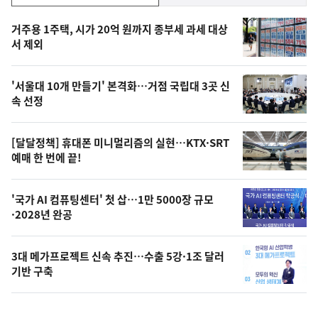
기,
인
기
최
거주용 1주택, 시가 20억 원까지 종부세 과세 대상
뉴
서 제외
신,
스
오
'서울대 10개 만들기' 본격화…거점 국립대 3곳 신
늘
속 선정
의
영
[달달정책] 휴대폰 미니멀리즘의 실현…KTX·SRT
상
예매 한 번에 끝!
,
오
'국가 AI 컴퓨팅센터' 첫 삽…1만 5000장 규모
·2028년 완공
늘
의
3대 메가프로젝트 신속 추진…수출 5강·1조 달러
사
기반 구축
진