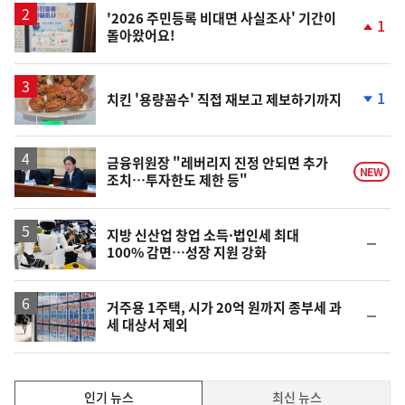
'2026 주민등록 비대면 사실조사' 기간이
1
돌아왔어요!
단
계
상
승
1
치킨 '용량꼼수' 직접 재보고 제보하기까지
단
계
하
락
금융위원장 "레버리지 진정 안되면 추가
NEW
조치…투자한도 제한 등"
지방 신산업 창업 소득·법인세 최대
순
100% 감면…성장 지원 강화
위
동
일
거주용 1주택, 시가 20억 원까지 종부세 과
순
세 대상서 제외
위
동
일
인
인기 뉴스
최신 뉴스