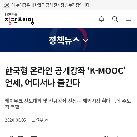
이 누리집은 대한민국 공식 전자정부 누리집입니다.
홈
알림설정 바로가기
검색 바로가기
메뉴 열기
정책뉴스
콘
텐
한국형 온라인 공개강좌 ‘K-MOOC’
츠
언제, 어디서나 즐긴다
영
역
케이무크 선도대학 및 신규강좌 선정… 해외시장 확대 등에 주도
적 역할
2020.06.05
교육부