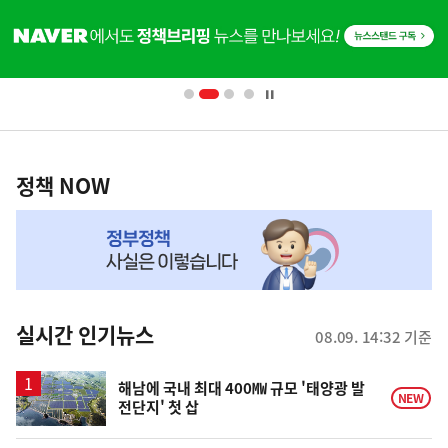
히
단
배
너
영
정
역
책
정책 NOW
NOW,
MY
맞
춤
뉴
실시간 인기뉴스
08.09. 14:32 기준
스
해남에 국내 최대 400㎿ 규모 '태양광 발
NEW
전단지' 첫 삽