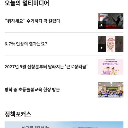
오늘의 멀티미디어
"뭐하세요" 수거하다 딱 걸렸다
영
상
6.7% 인상의 결과는요?
영
상
2027년 9월 신청분부터 달라지는 '근로장려금'
방학 중 초등돌봄교육 현장 방문
정책포커스