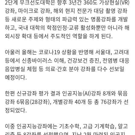
2단계 무크선도대학은 향후 3년간 360도 가상현실(VR)
강좌, 마이크로 강좌, 해외 현지 전문가 대담 촬영 강좌
등 새로운 주제와 형태의 파급력 있는 명품강좌를 개발
하고, 국내 대학의 학점인정·교류 활성화뿐만 아니라 해
외시장 확대 등에서 주도적인 역할을 하게 된다.
아울러 올해는 코로나19 상황을 반영해 서울대, 고려대
등에서 신종바이러스 이해, 건강보건 증진, 전염병 대응
음압병실 체험 등 의료·간호 분야 강좌를 다수 선보일
예정이다.
한편 신규강좌 평가 결과 인공지능(AI)강좌 8개와 묶음
강좌 6묶음(28강좌), 개별강좌 40개 등 총 76강좌가 선
정되었다.
이중 인공지능강좌에는 기초수학, 고급 기계학습, 알고
리즘 등 8강좌를 선정했으며, 지난 2월 마련된 인공지