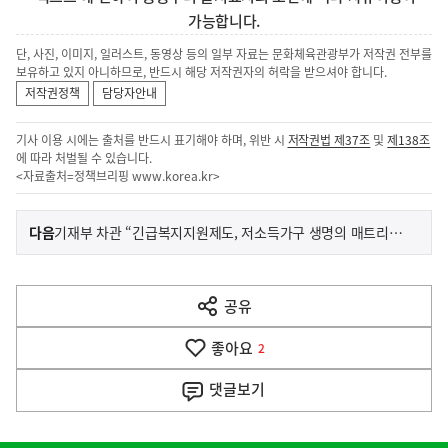
가능합니다.
단, 사진, 이미지, 일러스트, 동영상 등의 일부 자료는 문화체육관광부가 저작권 전부를
보유하고 있지 아니하므로, 반드시 해당 저작권자의 허락을 받으셔야 합니다.
저작권정책
담당자안내
기사 이용 시에는 출처를 반드시 표기해야 하며, 위반 시
저작권법 제37조
및
제138조
에 따라 처벌될 수 있습니다.
<자료출처=정책브리핑
www.korea.kr
>
이
기
다음
기재부 차관 “긴급복지지원제도, 저소득가구 생명의 매트리스 역할”
사
전
다
공유
열
음
기
좋아요
기
2
사
댓글
보기