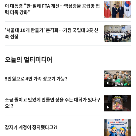
오
이 대통령 "한-칠레 FTA 개선…핵심광물 공급망 협
력 더욱 강화"
늘
의
'서울대 10개 만들기' 본격화…거점 국립대 3곳 신
사
속 선정
진
오늘의 멀티미디어
5만원으로 4인 가족 장보기 가능?
영
상
소금 줄이고 맛있게 만들면 상을 주는 대회가 있다구
요!?
영
상
갑자기 계정이 정지됐다고?!