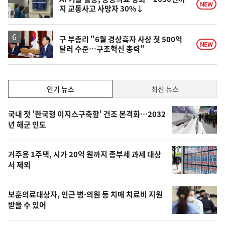
NEW
지 교통사고 사망자 30%↓
구 부총리 "6월 경상흑자 사상 첫 500억
NEW
달러 수준…구조혁신 총력"
인
인기 뉴스
최신 뉴스
기,
인
기
최
국내 첫 '한국형 이지스구축함' 건조 본격화…2032
뉴
년 해군 인도
신,
스
오
거주용 1주택, 시가 20억 원까지 종부세 과세 대상
늘
서 제외
의
영
보훈의료대상자, 인근 병·의원 등 치매 치료비 지원
상
받을 수 있어
,