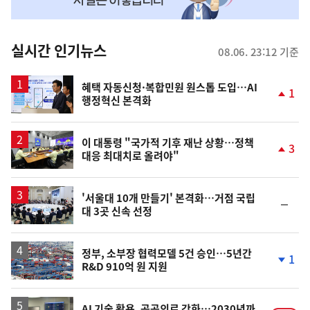
맞
춤
뉴
실시간 인기뉴스
08.06. 23:12 기준
스
혜택 자동신청·복합민원 원스톱 도입…AI
1
행정혁신 본격화
단
계
상
승
이 대통령 "국가적 기후 재난 상황…정책
3
대응 최대치로 올려야"
단
계
상
승
'서울대 10개 만들기' 본격화…거점 국립
순
대 3곳 신속 선정
위
동
일
정부, 소부장 협력모델 5건 승인…5년간
1
R&D 910억 원 지원
단
계
하
락
AI 기술 활용, 공공의료 강화…2030년까