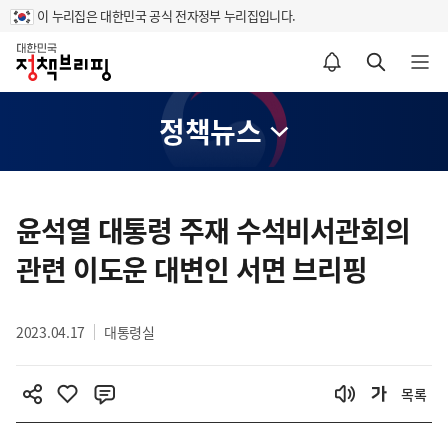
이 누리집은 대한민국 공식 전자정부 누리집입니다.
홈
알림설정 바로가기
검색 바로가기
메뉴 열기
정책뉴스
콘
텐
윤석열 대통령 주재 수석비서관회의
츠
관련 이도운 대변인 서면 브리핑
영
역
2023.04.17
대통령실
목록