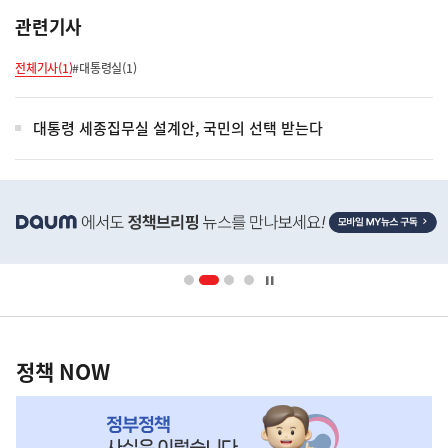
관련기사
전체기사(1)
#대통령실(1)
대통령 세종집무실 설계안, 국민의 선택 받는다
히
단
배
너
영
정
역
책
정책 NOW
NOW,
MY