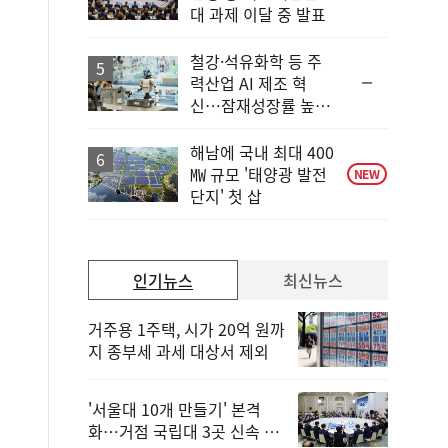
단
대 과제 이달 중 발표
계
하
락
철강·석유화학 등 주
순
력산업 AI 제조 혁
위
신…잠재성장률 높인
동
다
일
해남에 국내 최대 400
㎿ 규모 '태양광 발전
NEW
단지' 첫 삽
인기뉴스
최신뉴스
거주용 1주택, 시가 20억 원까
지 종부세 과세 대상서 제외
'서울대 10개 만들기' 본격
화…거점 국립대 3곳 신속 선