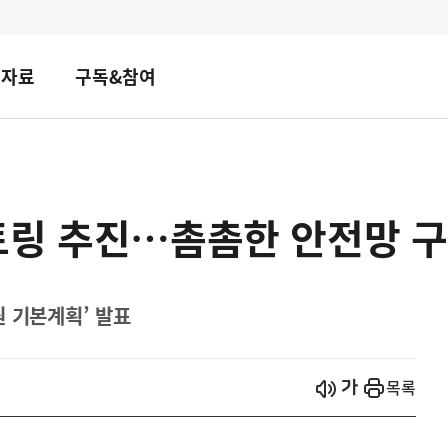
책자료
구독&참여
토링 추진…촘촘한 안전망 
원 기본계획’ 발표
시작
열기
목록