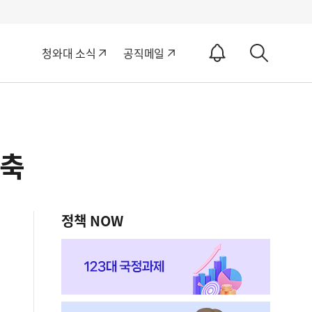
알
청와대 소식
공직메일
림
상
ON
세
검
색
구축
정책 NOW