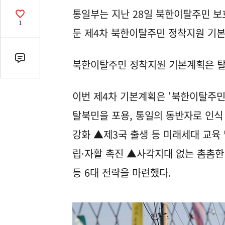
열
통일부는 지난 28일 북한이탈주민 보
기
공
1
감
둔 제4차 북한이탈주민 정착지원 기본계
수
댓
북한이탈주민 정착지원 기본계획은 탈
글
수
이번 제4차 기본계획은 ‘북한이탈주민
(클
릭
탈북민을 포용, 통일의 동반자로 인식
시
강화 ▲제3국 출생 등 미래세대 교육 
댓
글
립·자활 촉진 ▲사각지대 없는 촘촘
로
등 6대 전략을 마련했다.
이
동)