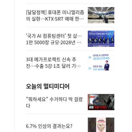
정
[달달정책] 휴대폰 미니멀리즘
의 실현…KTX·SRT 예매 한
번에 끝!
'국가 AI 컴퓨팅센터' 첫 삽…
1만 5000장 규모·2028년 완
공
3대 메가프로젝트 신속 추
진…수출 5강·1조 달러 기반
구축
오늘의 멀티미디어
"뭐하세요" 수거하다 딱 걸렸
다
6.7% 인상의 결과는요?