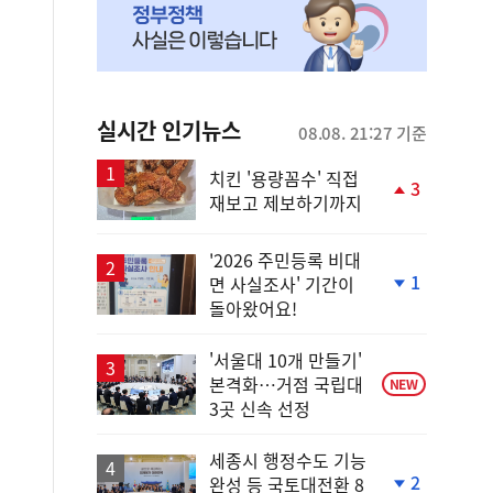
실시간 인기뉴스
08.08. 21:27 기준
치킨 '용량꼼수' 직접
3
재보고 제보하기까지
단
계
상
'2026 주민등록 비대
승
1
면 사실조사' 기간이
단
돌아왔어요!
계
하
락
'서울대 10개 만들기'
본격화…거점 국립대
NEW
3곳 신속 선정
세종시 행정수도 기능
2
완성 등 국토대전환 8