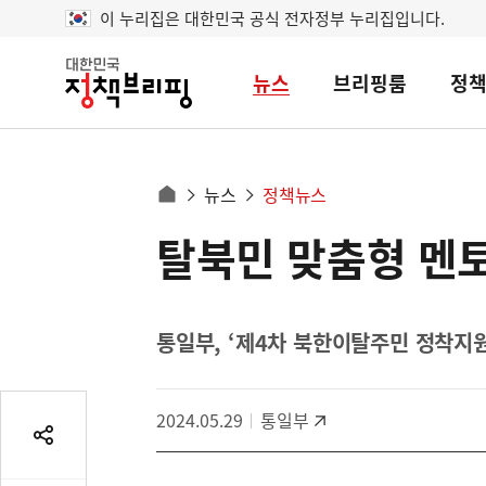
이 누리집은 대한민국 공식 전자정부 누리집입니다.
뉴스
브리핑룸
정
대
한
민
국
정
사
뉴스
정책뉴스
책
홈
브
이
으
탈북민 맞춤형 멘
콘
리
트
로
핑
텐
이
츠
동
영
통일부, ‘제4차 북한이탈주민 정착지
경
역
로
2024.05.29
통일부
공
유