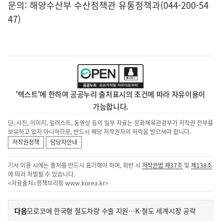
문의: 해양수산부 수산정책관 유통정책과(044-200-54
47)
'텍스트'에 한하여 공공누리 출처표시의 조건에 따라 자유이용이
가능합니다.
단, 사진, 이미지, 일러스트, 동영상 등의 일부 자료는 문화체육관광부가 저작권 전부를
보유하고 있지 아니하므로, 반드시 해당 저작권자의 허락을 받으셔야 합니다.
저작권정책
담당자안내
기사 이용 시에는 출처를 반드시 표기해야 하며, 위반 시
저작권법 제37조
및
제138조
에 따라 처벌될 수 있습니다.
<자료출처=정책브리핑
www.korea.kr
>
이
기
다음
모로코에 한국형 철도차량 수출 지원…K-철도 세계시장 공략
사