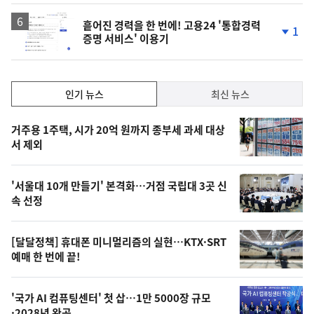
흩어진 경력을 한 번에! 고용24 '통합경력
1
증명 서비스' 이용기
단
계
하
락
인
인기 뉴스
최신 뉴스
기,
인
기
최
거주용 1주택, 시가 20억 원까지 종부세 과세 대상
뉴
서 제외
신,
스
오
'서울대 10개 만들기' 본격화…거점 국립대 3곳 신
늘
속 선정
의
영
[달달정책] 휴대폰 미니멀리즘의 실현…KTX·SRT
상
예매 한 번에 끝!
,
오
'국가 AI 컴퓨팅센터' 첫 삽…1만 5000장 규모
·2028년 완공