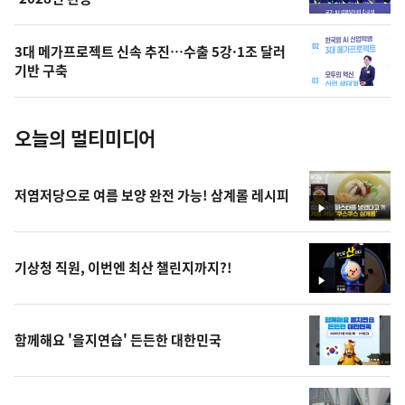
늘
의
3대 메가프로젝트 신속 추진…수출 5강·1조 달러
사
기반 구축
진
오늘의 멀티미디어
저염저당으로 여름 보양 완전 가능! 삼계롤 레시피
영
상
기상청 직원, 이번엔 최산 챌린지까지?!
영
상
함께해요 '을지연습' 든든한 대한민국