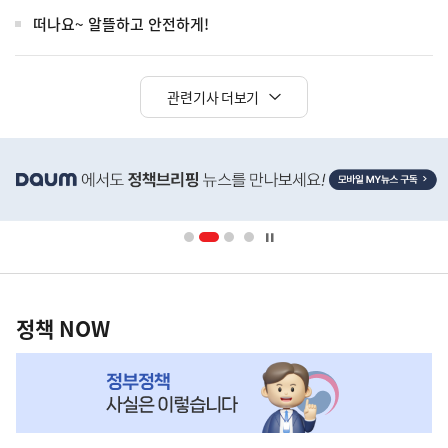
떠나요~ 알뜰하고 안전하게!
관련기사 더보기
히
단
배
너
영
정
역
책
정책 NOW
NOW,
MY
맞