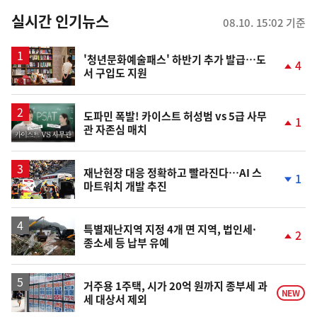
춤
뉴
실시간 인기뉴스
08.10. 15:02 기준
스
'청년문화예술패스' 하반기 추가 발급…도
4
서 구입도 지원
단
계
상
승
영
도파민 폭발! 카이스트 허성범 vs 5급 사무
1
관 자존심 매치
상
단
계
상
승
재난현장 대응 정확하고 빨라진다…AI 스
1
마트워치 개발 추진
단
계
하
락
특별재난지역 지정 4개 면 지역, 법인세·
2
종소세 등 납부 유예
단
계
상
승
거주용 1주택, 시가 20억 원까지 종부세 과
NEW
세 대상서 제외