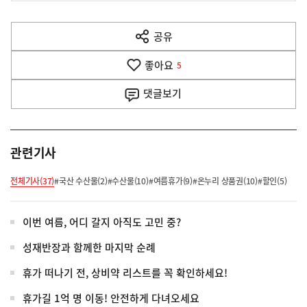
전
다
공유
열
음
기
좋아요
기
5
사
댓글
보기
관련기사
전체기사(37)
#국산 수산물(2)
#수산물(10)
#여름휴가(9)
#온누리 상품권(10)
#할인(5)
이번 여름, 어디 갈지 아직도 고민 중?
성재반장과 함께한 마지막 순례
휴가 떠나기 전, 상비약 리스트를 꼭 확인하세요!
휴가길 1억 명 이동! 안전하게 다녀오세요