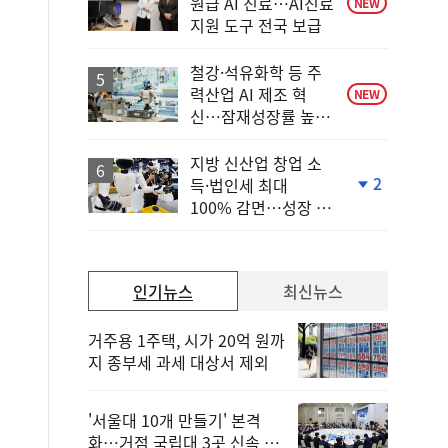
원급 AI 진료…AI진료
NEW
지원 도구 전국 보급
철강·석유화학 등 주
력산업 AI 제조 혁
NEW
신…잠재성장률 높인
다
지방 신산업 창업 소
2
득·법인세 최대
단
100% 감면…성장 지
계
원 강화
하
락
인기뉴스
최신뉴스
거주용 1주택, 시가 20억 원까
지 종부세 과세 대상서 제외
'서울대 10개 만들기' 본격
화…거점 국립대 3곳 신속 선