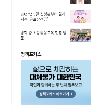
2027년 9월 신청분부터 달라
지는 '근로장려금'
방학 중 초등돌봄교육 현장 방
문
정책포커스