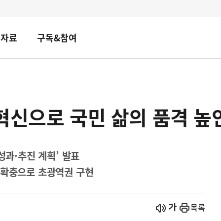
책자료
구독&참여
혁신으로 국민 삶의 품격 높
성과·추진 계획’ 발표
 확충으로 초광역권 구현
시작
열기
목록