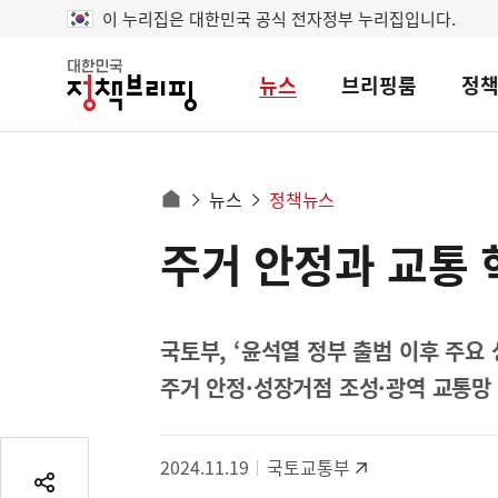
이 누리집은 대한민국 공식 전자정부 누리집입니다.
뉴스
브리핑룸
정
대
한
민
국
정
사
뉴스
정책뉴스
책
홈
브
이
으
주거 안정과 교통 
콘
리
트
로
핑
텐
이
츠
동
영
국토부, ‘윤석열 정부 출범 이후 주요 
경
역
주거 안정·성장거점 조성·광역 교통망
로
2024.11.19
국토교통부
공