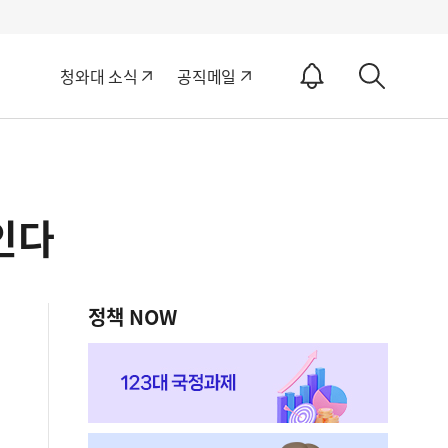
알
청와대 소식
공직메일
림
상
ON
세
검
색
인다
정책 NOW