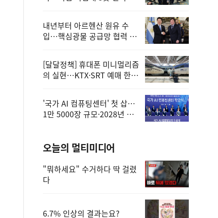
정
내년부터 아르헨산 원유 수
입…핵심광물 공급망 협력 체
계 마련
[달달정책] 휴대폰 미니멀리즘
의 실현…KTX·SRT 예매 한
번에 끝!
'국가 AI 컴퓨팅센터' 첫 삽…
1만 5000장 규모·2028년 완
공
오늘의 멀티미디어
"뭐하세요" 수거하다 딱 걸렸
다
6.7% 인상의 결과는요?