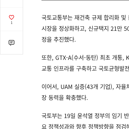
유
열
국토교통부는 재건축 규제 합리화 및 
기
공
1
감
시장을 정상화하고, 신규택지 21만 5
수
정을 추진했다.
댓
글
또한, GTX-A(수서-동탄) 최초 개통,
수
(클
교통 인프라를 구축하고 국토균형발전
릭
시
이어서, UAM 실증(43개 기업), 자
댓
글
장 동력을 확충했다.
로
이
동)
국토부는 19일 윤석열 정부의 임기 반
요 정책성과와 향후 정책방향을 점검