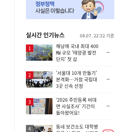
실시간 인기뉴스
08.07. 22:32 기준
해남에 국내 최대 400
순
㎿ 규모 '태양광 발전
위
단지' 첫 삽
동
일
'서울대 10개 만들기'
순
본격화…거점 국립대
위
3곳 신속 선정
동
일
'2026 주민등록 비대
순
면 사실조사' 기간이
위
돌아왔어요!
동
일
동네 보건소도 대학병