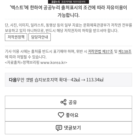
'텍스트'에 한하여 공공누리 출처표시의 조건에 따라 자유이용이
가능합니다.
단, 사진, 이미지, 일러스트, 동영상 등의 일부 자료는 문화체육관광부가 저작권 전부를
보유하고 있지 아니하므로, 반드시 해당 저작권자의 허락을 받으셔야 합니다.
저작권정책
담당자안내
기사 이용 시에는 출처를 반드시 표기해야 하며, 위반 시
저작권법 제37조
및
제138조
에 따라 처벌될 수 있습니다.
<자료출처=정책브리핑
www.korea.kr
>
이
기
다음
무안 갯벌 습지보호지역 확대…42㎢ → 113.34㎢
사
전
다
공유
열
음
기
좋아요
기
사
댓글
보기