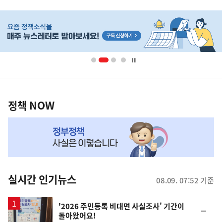
히
단
배
너
영
정
역
책
정책 NOW
NOW,
MY
맞
춤
뉴
실시간 인기뉴스
08.09. 07:52 기준
스
'2026 주민등록 비대면 사실조사' 기간이
순
돌아왔어요!
위