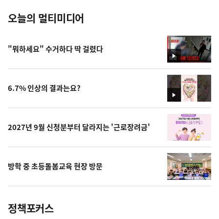
오늘의 멀티미디어
"뭐하세요" 수거하다 딱 걸렸다
영
상
6.7% 인상의 결과는요?
영
상
2027년 9월 신청분부터 달라지는 '근로장려금'
방학 중 초등돌봄교육 현장 방문
정책포커스