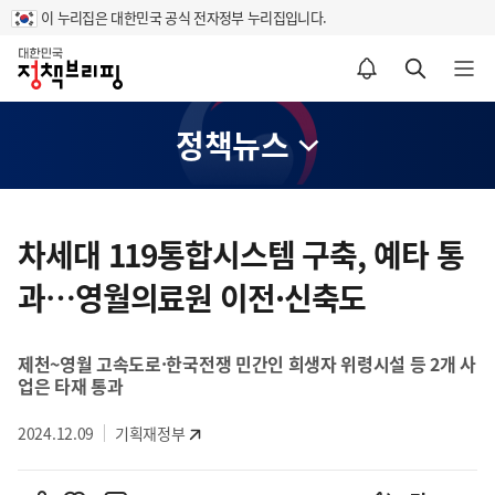
이 누리집은 대한민국 공식 전자정부 누리집입니다.
홈
알림설정 바로가기
검색 바로가기
메뉴 열기
정책뉴스
콘
텐
차세대 119통합시스템 구축, 예타 통
츠
과…영월의료원 이전·신축도
영
역
제천~영월 고속도로·한국전쟁 민간인 희생자 위령시설 등 2개 사
업은 타재 통과
2024.12.09
기획재정부