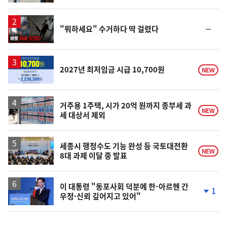
동
일
영
순
"뭐하세요" 수거하다 딱 걸렸다
상
위
동
일
2027년 최저임금 시급 10,700원
NEW
거주용 1주택, 시가 20억 원까지 종부세 과
NEW
세 대상서 제외
세종시 행정수도 기능 완성 등 국토대전환
NEW
8대 과제 이달 중 발표
이 대통령 "동포사회 덕분에 한-아르헨 간
1
우정·신뢰 깊어지고 있어"
단
계
하
락