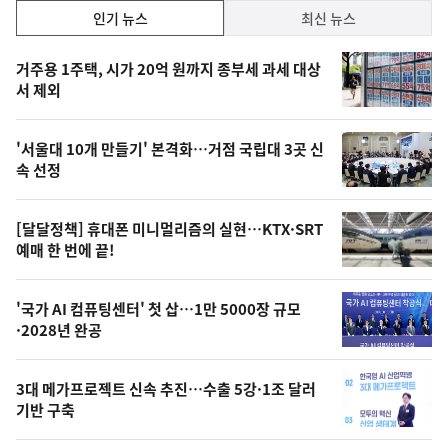
인
인기 뉴스
최신 뉴스
기,
인
기
최
거주용 1주택, 시가 20억 원까지 종부세 과세 대상
뉴
서 제외
신,
스
오
'서울대 10개 만들기' 본격화…거점 국립대 3곳 신
늘
속 선정
의
영
[달달정책] 휴대폰 미니멀리즘의 실현…KTX·SRT
상
예매 한 번에 끝!
,
오
'국가 AI 컴퓨팅센터' 첫 삽…1만 5000장 규모
·2028년 완공
늘
의
3대 메가프로젝트 신속 추진…수출 5강·1조 달러
사
기반 구축
진