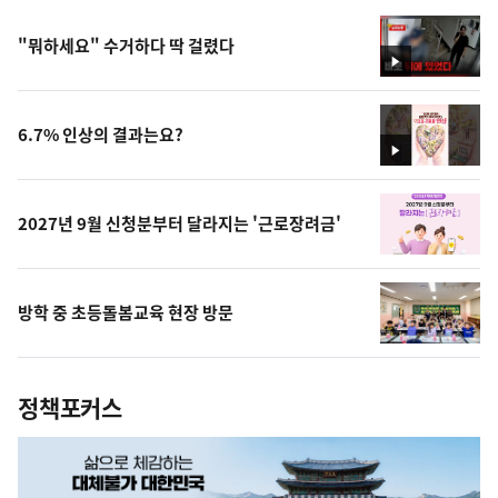
"뭐하세요" 수거하다 딱 걸렸다
영
상
6.7% 인상의 결과는요?
영
상
2027년 9월 신청분부터 달라지는 '근로장려금'
방학 중 초등돌봄교육 현장 방문
정책포커스