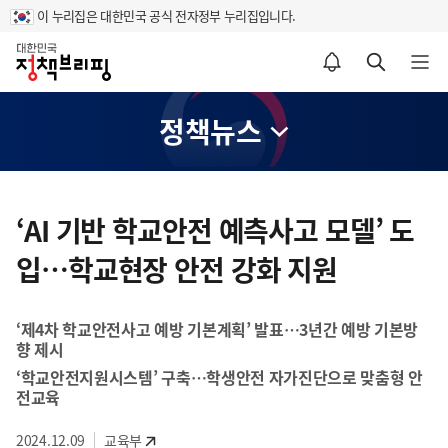
이 누리집은 대한민국 공식 전자정부 누리집입니다.
홈
알림설정 바로가기
검색 바로가기
메뉴 열기
정책뉴스
콘
텐
‘AI 기반 학교안전 예측사고 모델’ 도
츠
입…학교현장 안전 강화 지원
영
역
‘제4차 학교안전사고 예방 기본계획’ 발표…3년간 예방 기본방
향 제시
‘학교안전지원시스템’ 구축…학생안전 자가진단으로 맞춤형 안
전교육
2024.12.09
교육부