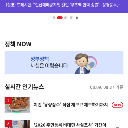
단
(설명) 프레시안, "인신매매방지법 걸린 '우즈벡 인력 송출'...성평등부,노동·법무부에 개선 요청" 관련
배
너
영
정
역
책
정책 NOW
NOW,
MY
맞
춤
뉴
실시간 인기뉴스
08.09. 08:37 기준
스
치킨 '용량꼼수' 직접 재보고 제보하기까지
NEW
'2026 주민등록 비대면 사실조사' 기간이
순