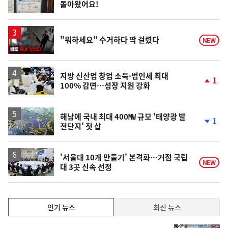
돌아왔어요!
위
동
일
영
"뭐하세요" 수거하다 딱 걸렸다
NEW
상
지방 신산업 창업 소득·법인세 최대
1
100% 감면…성장 지원 강화
단
계
상
승
해남에 국내 최대 400㎿ 규모 '태양광 발
1
전단지' 첫 삽
단
계
하
락
'서울대 10개 만들기' 본격화…거점 국립
NEW
대 3곳 신속 선정
인
인기 뉴스
최신 뉴스
기,
인