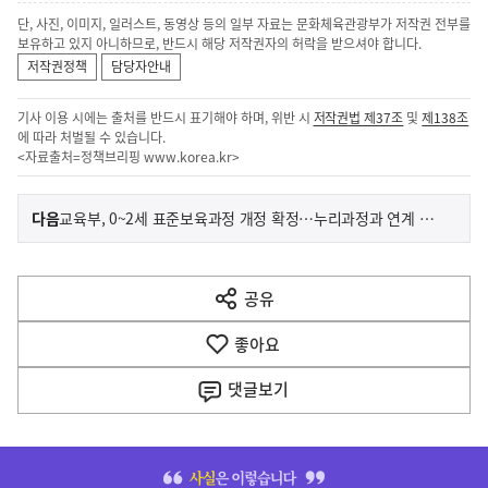
단, 사진, 이미지, 일러스트, 동영상 등의 일부 자료는 문화체육관광부가 저작권 전부를
보유하고 있지 아니하므로, 반드시 해당 저작권자의 허락을 받으셔야 합니다.
저작권정책
담당자안내
기사 이용 시에는 출처를 반드시 표기해야 하며, 위반 시
저작권법 제37조
및
제138조
에 따라 처벌될 수 있습니다.
<자료출처=정책브리핑
www.korea.kr
>
이
기
다음
교육부, 0~2세 표준보육과정 개정 확정…누리과정과 연계 강화
사
전
다
공유
열
음
기
좋아요
기
사
댓글
보기
히