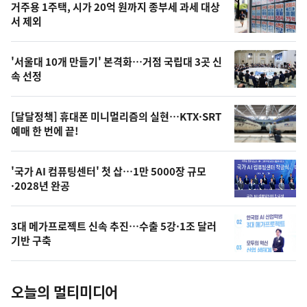
기
최
거주용 1주택, 시가 20억 원까지 종부세 과세 대상
뉴
서 제외
신,
스
오
'서울대 10개 만들기' 본격화…거점 국립대 3곳 신
늘
속 선정
의
영
[달달정책] 휴대폰 미니멀리즘의 실현…KTX·SRT
상
예매 한 번에 끝!
,
오
'국가 AI 컴퓨팅센터' 첫 삽…1만 5000장 규모
·2028년 완공
늘
의
3대 메가프로젝트 신속 추진…수출 5강·1조 달러
사
기반 구축
진
오늘의 멀티미디어