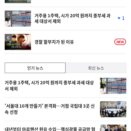
단
계
상
승
거주용 1주택, 시가 20억 원까지 종부세 과
1
세 대상서 제외
단
계
하
락
영
경찰 할부지가 된 이유
NEW
상
인
인기 뉴스
최신 뉴스
기,
인
기
최
거주용 1주택, 시가 20억 원까지 종부세 과세 대상
뉴
서 제외
신,
스
오
'서울대 10개 만들기' 본격화…거점 국립대 3곳 신
늘
속 선정
의
영
내년부터 아르헨산 원유 수입…핵심광물 공급망 협