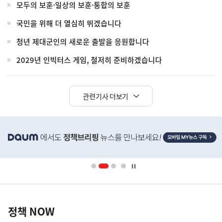
모두의 보훈·일상의 보훈·통합의 보훈
국민을 위해 더 열심히 뛰겠습니다
청년 제대군인의 새로운 출발을 응원합니다
2029년 인빅터스 게임, 철저히 준비하겠습니다
관련기사 더보기
히
단
배
너
영
정
역
책
정책 NOW