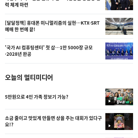
상
력 체계 마련
,
오
[달달정책] 휴대폰 미니멀리즘의 실현…KTX·SRT
예매 한 번에 끝!
늘
의
'국가 AI 컴퓨팅센터' 첫 삽…1만 5000장 규모
사
·2028년 완공
진
오늘의 멀티미디어
5만원으로 4인 가족 장보기 가능?
영
상
소금 줄이고 맛있게 만들면 상을 주는 대회가 있다구
요!?
영
상