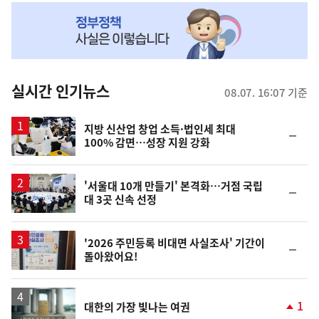
NOW,
MY
맞
춤
뉴
실시간 인기뉴스
08.07. 16:07 기준
스
지방 신산업 창업 소득·법인세 최대
순
100% 감면…성장 지원 강화
위
동
일
'서울대 10개 만들기' 본격화…거점 국립
순
대 3곳 신속 선정
위
동
일
'2026 주민등록 비대면 사실조사' 기간이
순
돌아왔어요!
위
동
일
영
1
대한의 가장 빛나는 여권
상