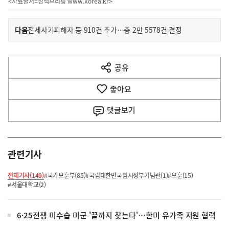
<자료출처=정책브리핑
www.korea.kr
>
이
기
다음
전세사기피해자 등 910건 추가…총 2만 5578건 결정
사
전
다
공유
열
음
기
좋아요
기
사
댓글
보기
관련기사
전체기사(149)
#국가보훈부(85)
#국립대한민국임시정부기념관(1)
#보훈(15)
#서울대학교(2)
6·25전쟁 미수습 미군 '끝까지 찾는다'…한미 유가족 지원 협력