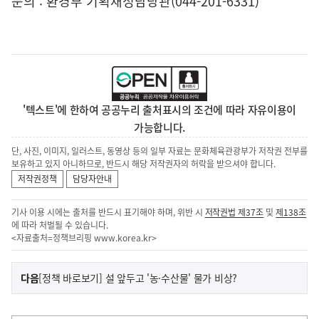
문의 : 환경부 기획재정담당관(044-201-6331)
'텍스트'에 한하여 공공누리 출처표시의 조건에 따라 자유이용이
가능합니다.
단, 사진, 이미지, 일러스트, 동영상 등의 일부 자료는 문화체육관광부가 저작권 전부를
보유하고 있지 아니하므로, 반드시 해당 저작권자의 허락을 받으셔야 합니다.
저작권정책
담당자안내
기사 이용 시에는 출처를 반드시 표기해야 하며, 위반 시
저작권법 제37조
및
제138조
에 따라 처벌될 수 있습니다.
<자료출처=정책브리핑
www.korea.kr
>
이
기
다음
[정책 바로보기] 설 앞두고 '농·수산물' 물가 비상?
사
전
다