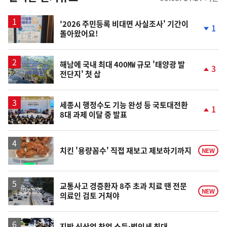
스
'2026 주민등록 비대면 사실조사' 기간이
1
돌아왔어요!
단
계
하
락
해남에 국내 최대 400㎿ 규모 '태양광 발
3
전단지' 첫 삽
단
계
상
승
세종시 행정수도 기능 완성 등 국토대전환
1
8대 과제 이달 중 발표
단
계
상
승
치킨 '용량꼼수' 직접 재보고 제보하기까지
NEW
교통사고 경증환자 8주 초과 치료 땐 전문
NEW
의료인 검토 거쳐야
지방 신산업 창업 소득·법인세 최대