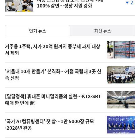
2
100% 감면…성장 지원 강화
단
계
하
락
인
인기 뉴스
최신 뉴스
기,
인
기
최
거주용 1주택, 시가 20억 원까지 종부세 과세 대상
뉴
서 제외
신,
스
오
'서울대 10개 만들기' 본격화…거점 국립대 3곳 신
늘
속 선정
의
영
[달달정책] 휴대폰 미니멀리즘의 실현…KTX·SRT
상
예매 한 번에 끝!
,
오
'국가 AI 컴퓨팅센터' 첫 삽…1만 5000장 규모
·2028년 완공
늘