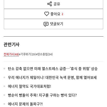
공유
열
음
기
좋아요
기
2
사
댓글
보기
관련기사
전체기사(48)
#기후위기(19)
#탄소중립(34)
탄소 감축 없으면 미래 열스트레스 급증…'휴식 중 위험' 상승
우리 에너지가 제일이니! 대한민국 녹색 문명, 함께 열어보세
에너지 절약도 국가대표처럼!
빵순이 빵돌이 주목! 지구를 구하는 빵이 있다?
에너지 문제의 돌파구?!