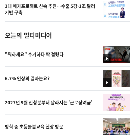
의
3대 메가프로젝트 신속 추진…수출 5강·1조 달러
사
기반 구축
진
오늘의 멀티미디어
"뭐하세요" 수거하다 딱 걸렸다
영
상
6.7% 인상의 결과는요?
영
상
2027년 9월 신청분부터 달라지는 '근로장려금'
방학 중 초등돌봄교육 현장 방문