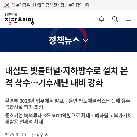
이 누리집은 대한민국 공식 전자정부 누리집입니다.
홈
알림설정 바로가기
검색 바로가기
메뉴 열기
정책뉴스
콘
텐
대심도 빗물터널·지하방수로 설치 본
츠
격 착수…기후재난 대비 강화
영
역
환경부 2025년 업무계획 발표…용인 반도체클러스터 등에 용수
공급시설 적기 조성
중소기업 녹색투자 3조 5000억원으로 확대…폐자원 고부가가치
재활용 선제적 확대
2025.01.10
환경부