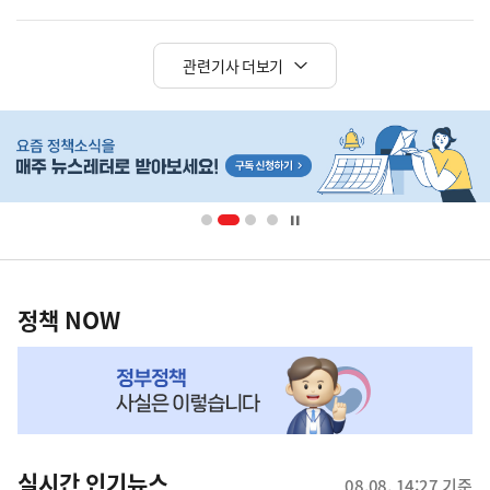
관련기사 더보기
히
단
배
너
영
정
역
책
정책 NOW
NOW,
MY
맞
춤
뉴
실시간 인기뉴스
08.08. 14:27 기준