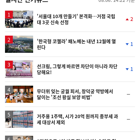
08.06. 14:22 기준
스
'서울대 10개 만들기' 본격화…거점 국립
2
대 3곳 신속 선정
단
계
상
승
'한국형 코첼라' 패노메논 내년 12월에 열
1
린다
단
계
하
락
영
선크림, 그렇게 바르면 차단이 아니라 차단
1
당해요!
상
단
계
하
락
무더위 잊는 궁궐 피서, 창덕궁 약방에서
순
달이는 '조선 왕실 보양 비법'
위
동
일
거주용 1주택, 시가 20억 원까지 종부세 과
순
세 대상서 제외
위
동
일
영