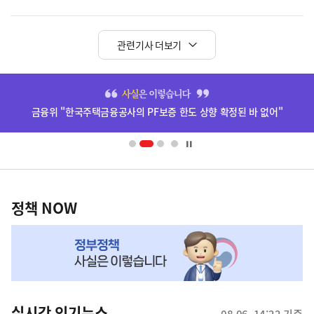
관련기사 더보기
히
단
금융위 "한국주택금융공사의 PF보증 한도 상향 확정된 바 없어"
배
너
영
정
역
책
정책 NOW
NOW,
MY
맞
춤
뉴
실시간 인기뉴스