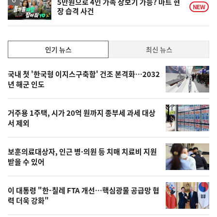
5만원으로 4인 가족 장보기 가능? 마트 현
NEW
장 습격 사건
상
인
인기 뉴스
최신 뉴스
기,
인
기
최
국내 첫 '한국형 이지스구축함' 건조 본격화…2032
뉴
년 해군 인도
신,
스
오
거주용 1주택, 시가 20억 원까지 종부세 과세 대상
늘
서 제외
의
영
보훈의료대상자, 인근 병·의원 등 치매 치료비 지원
상
받을 수 있어
,
오
이 대통령 "한-칠레 FTA 개선…핵심광물 공급망 협
력 더욱 강화"
늘