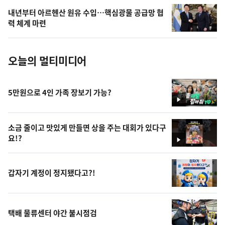
의
내년부터 아르헨산 원유 수입…핵심광물 공급망 협
사
력 체계 마련
진
오늘의 멀티미디어
5만원으로 4인 가족 장보기 가능?
영
상
소금 줄이고 맛있게 만들면 상을 주는 대회가 있다구
요!?
영
상
갑자기 계정이 정지됐다고?!
택배 물류센터 야간 불시점검