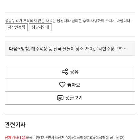
공공누리가 부착되지 않은 자료는 담당자와 협의한 후에 사용하여 주시기 바랍니다.
저작권정책
담당자안내
이
기
다음
소방청, 해수욕장 등 전국 물놀이 장소 250곳 '시민수상구조대' 배치
사
전
다
공유
열
음
기
좋아요
기
사
댓글
보기
관련기사
전체기사(124)
#공무원(72)
#인사혁신처(92)
#적극행정(10)
#적극행정 공무원(2)