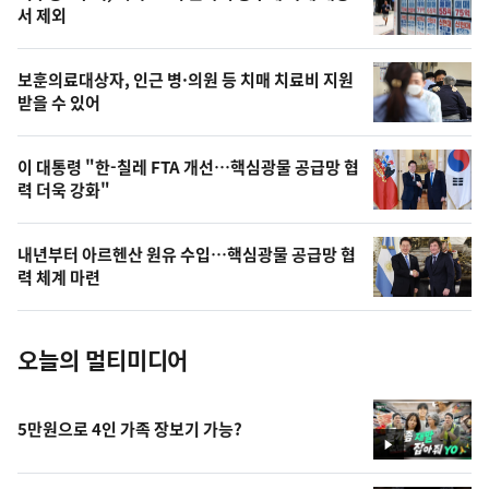
늘
서 제외
의
영
보훈의료대상자, 인근 병·의원 등 치매 치료비 지원
상
받을 수 있어
,
오
이 대통령 "한-칠레 FTA 개선…핵심광물 공급망 협
력 더욱 강화"
늘
의
내년부터 아르헨산 원유 수입…핵심광물 공급망 협
사
력 체계 마련
진
오늘의 멀티미디어
5만원으로 4인 가족 장보기 가능?
영
상