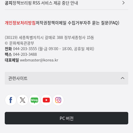
공지
정책브리핑 RSS 서비스 제공 중단 안내
개인정보처리방침
저작권정책
이메일 수집거부
자주 묻는 질문(FAQ)
(30119) 세종특별자치시 갈매로 388 정부세종청사 15동
© 문화체육관광부
전화
044-203-3555 (월-금 09:00 - 18:00, 공휴일 제외)
팩스
044-203-3488
대표메일
webmaster@korea.kr
관련사이트
페
X
네
유
인
이
바
이
튜
스
스
로
버
브
타
PC 버전
북
가
포
바
그
바
기
스
로
램