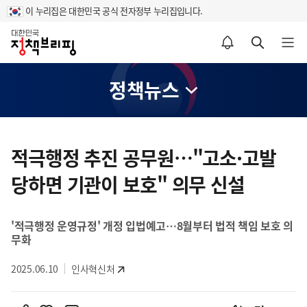
이 누리집은 대한민국 공식 전자정부 누리집입니다.
홈
알림설정 바로가기
검색 바로가기
메뉴 열기
정책뉴스
콘
텐
적극행정 추진 공무원…"고소·고발
츠
당하면 기관이 보호" 의무 신설
영
역
'적극행정 운영규정' 개정 입법예고…8월부터 법적 책임 보호 의
무화
2025.06.10
인사혁신처