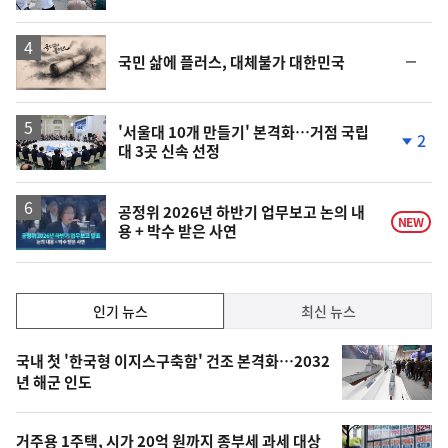
계
상
승
영
순
국민 삶에 플러스, 대체불가 대한민국
상
위
동
일
'서울대 10개 만들기' 본격화…거점 국립
2
대 3곳 신속 선정
단
계
하
락
영
공정위 2026년 하반기 업무보고 논의 내
NEW
용 + 박수 받은 사연
상
인
인기 뉴스
최신 뉴스
기,
인
기
최
국내 첫 '한국형 이지스구축함' 건조 본격화…2032
뉴
년 해군 인도
신,
스
오
거주용 1주택, 시가 20억 원까지 종부세 과세 대상