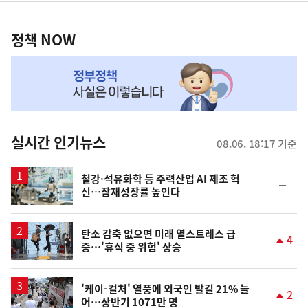
정
역
책
정책 NOW
NOW,
MY
맞
춤
뉴
실시간 인기뉴스
08.06. 18:17 기준
스
철강·석유화학 등 주력산업 AI 제조 혁
순
신…잠재성장률 높인다
위
동
일
탄소 감축 없으면 미래 열스트레스 급
4
증…'휴식 중 위험' 상승
단
계
상
승
'케이-컬처' 열풍에 외국인 발길 21% 늘
2
어…상반기 1071만 명
단