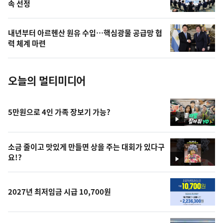
속 선정
늘
의
내년부터 아르헨산 원유 수입…핵심광물 공급망 협
사
력 체계 마련
진
오늘의 멀티미디어
5만원으로 4인 가족 장보기 가능?
영
상
소금 줄이고 맛있게 만들면 상을 주는 대회가 있다구
요!?
영
상
2027년 최저임금 시급 10,700원