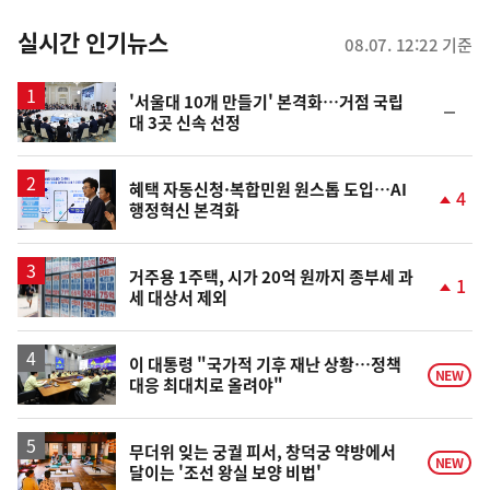
춤
뉴
실시간 인기뉴스
08.07. 12:22 기준
스
'서울대 10개 만들기' 본격화…거점 국립
순
대 3곳 신속 선정
위
동
일
혜택 자동신청·복합민원 원스톱 도입…AI
4
행정혁신 본격화
단
계
상
승
거주용 1주택, 시가 20억 원까지 종부세 과
1
세 대상서 제외
단
계
상
승
이 대통령 "국가적 기후 재난 상황…정책
NEW
대응 최대치로 올려야"
무더위 잊는 궁궐 피서, 창덕궁 약방에서
NEW
달이는 '조선 왕실 보양 비법'