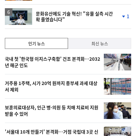
문화유산에도 기술 혁신! "유물 실측 시간
1
확 줄였습니다"
단
계
하
락
인
인기 뉴스
최신 뉴스
기,
인
기
최
국내 첫 '한국형 이지스구축함' 건조 본격화…2032
뉴
년 해군 인도
신,
스
오
거주용 1주택, 시가 20억 원까지 종부세 과세 대상
늘
서 제외
의
영
보훈의료대상자, 인근 병·의원 등 치매 치료비 지원
상
받을 수 있어
,
오
'서울대 10개 만들기' 본격화…거점 국립대 3곳 신