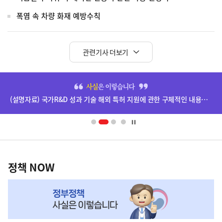
폭염 속 차량 화재 예방수칙
관련기사 더보기
히
단
(설명자료) 국가R&D 성과 기술 해외 특허 지원에 관한 구체적인 내용은 확정되지 않았습니다.
배
너
영
정
역
책
정책 NOW
NOW,
MY
맞