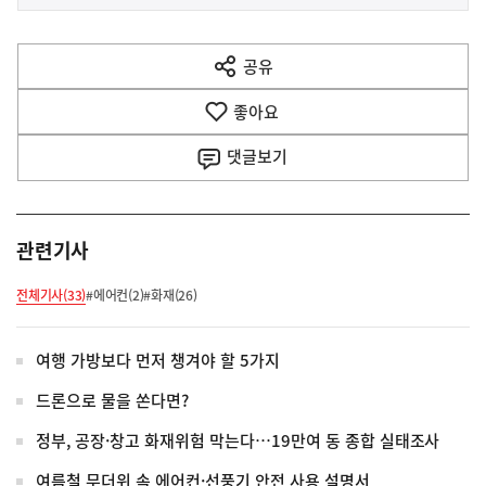
사
전
다
공유
열
음
기
좋아요
기
사
댓글
보기
관련기사
전체기사(33)
#에어컨(2)
#화재(26)
여행 가방보다 먼저 챙겨야 할 5가지
드론으로 물을 쏜다면?
정부, 공장·창고 화재위험 막는다…19만여 동 종합 실태조사
여름철 무더위 속 에어컨·선풍기 안전 사용 설명서