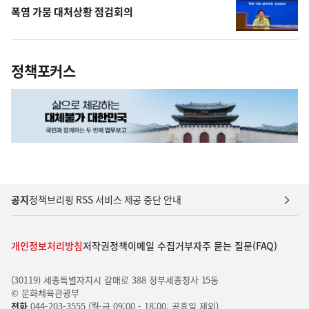
폭염 가뭄 대처상황 점검회의
정책포커스
공지
정책브리핑 RSS 서비스 제공 중단 안내
개인정보처리방침
저작권정책
이메일 수집거부
자주 묻는 질문(FAQ)
(30119) 세종특별자치시 갈매로 388 정부세종청사 15동
© 문화체육관광부
전화
044-203-3555 (월-금 09:00 - 18:00, 공휴일 제외)