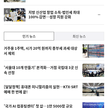
지방 신산업 창업 소득·법인세 최대
순
100% 감면…성장 지원 강화
위
동
일
인
인기 뉴스
최신 뉴스
기,
인
기
최
거주용 1주택, 시가 20억 원까지 종부세 과세 대상
뉴
서 제외
신,
스
오
'서울대 10개 만들기' 본격화…거점 국립대 3곳 신
늘
속 선정
의
영
[달달정책] 휴대폰 미니멀리즘의 실현…KTX·SRT
상
예매 한 번에 끝!
,
오
'국가 AI 컴퓨팅센터' 첫 삽…1만 5000장 규모