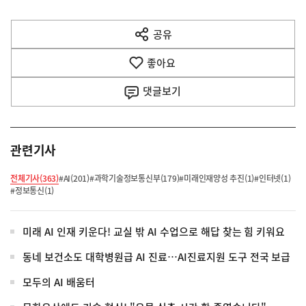
전
다
공유
열
음
기
좋아요
기
사
댓글
보기
관련기사
전체기사(363)
#AI(201)
#과학기술정보통신부(179)
#미래인재양성 추진(1)
#인터넷(1)
#정보통신(1)
미래 AI 인재 키운다! 교실 밖 AI 수업으로 해답 찾는 힘 키워요
동네 보건소도 대학병원급 AI 진료…AI진료지원 도구 전국 보급
모두의 AI 배움터