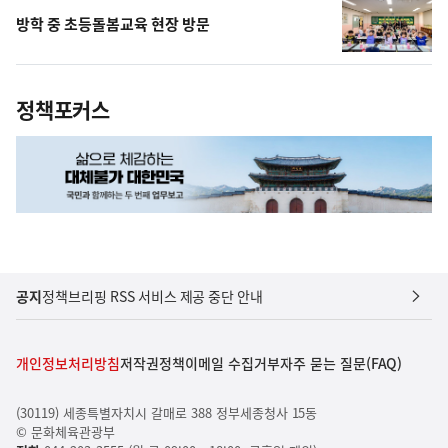
방학 중 초등돌봄교육 현장 방문
정책포커스
공지
정책브리핑 RSS 서비스 제공 중단 안내
개인정보처리방침
저작권정책
이메일 수집거부
자주 묻는 질문(FAQ)
(30119) 세종특별자치시 갈매로 388 정부세종청사 15동
© 문화체육관광부