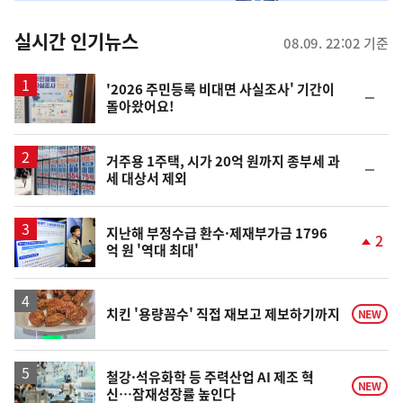
춤
뉴
실시간 인기뉴스
08.09. 22:02 기준
스
'2026 주민등록 비대면 사실조사' 기간이
순
돌아왔어요!
위
동
일
거주용 1주택, 시가 20억 원까지 종부세 과
순
세 대상서 제외
위
동
일
지난해 부정수급 환수·제재부가금 1796
2
억 원 '역대 최대'
단
계
상
승
치킨 '용량꼼수' 직접 재보고 제보하기까지
NEW
철강·석유화학 등 주력산업 AI 제조 혁
NEW
신…잠재성장률 높인다