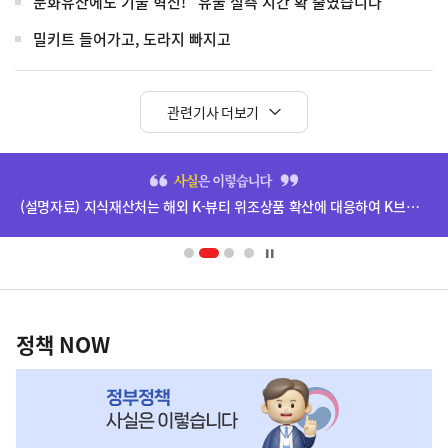
문화유산에도 기술 혁신! "유물 실측 시간 확 줄였습니다"
밀키트 들어가고, 도라지 빠지고
관련기사 더보기
히
단
(설명자료) 지식재산처는 해외 K-뷰티 위조상품 확산에 대응하여 K브랜드 정부인증, 유통차단, 국제공조까지 K-브랜드 보호를 강화하고 있습니다.
배
너
영
정
역
책
정책 NOW
NOW,
MY
맞