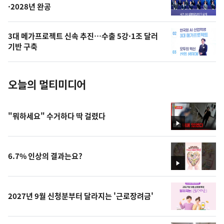
·2028년 완공
늘
의
3대 메가프로젝트 신속 추진…수출 5강·1조 달러
사
기반 구축
진
오늘의 멀티미디어
"뭐하세요" 수거하다 딱 걸렸다
영
상
6.7% 인상의 결과는요?
영
상
2027년 9월 신청분부터 달라지는 '근로장려금'