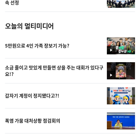
사
속 선정
진
오늘의 멀티미디어
5만원으로 4인 가족 장보기 가능?
영
상
소금 줄이고 맛있게 만들면 상을 주는 대회가 있다구
요!?
영
상
갑자기 계정이 정지됐다고?!
폭염 가뭄 대처상황 점검회의