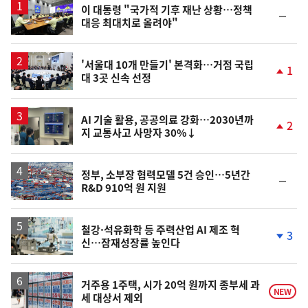
이 대통령 "국가적 기후 재난 상황…정책
순
대응 최대치로 올려야"
위
동
일
'서울대 10개 만들기' 본격화…거점 국립
1
대 3곳 신속 선정
단
계
상
승
AI 기술 활용, 공공의료 강화…2030년까
2
지 교통사고 사망자 30%↓
단
계
상
승
정부, 소부장 협력모델 5건 승인…5년간
순
R&D 910억 원 지원
위
동
일
철강·석유화학 등 주력산업 AI 제조 혁
3
신…잠재성장률 높인다
단
계
하
락
거주용 1주택, 시가 20억 원까지 종부세 과
NEW
세 대상서 제외