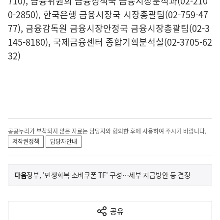
710), 금융위원회 금융정책국 금융시장분석과(02-210
0-2850), 한국은행 금융시장국 시장총괄팀(02-759-47
77), 금융감독원 금융시장안정국 금융시장총괄팀(02-3
145-8180), 국제금융센터 종합기획분석실(02-3705-62
32)
공공누리가 부착되지 않은 자료는 담당자와 협의한 후에 사용하여 주시기 바랍니다.
저작권정책
담당자안내
이
기
다음
정부, '민생회복 소비쿠폰 TF' 구성…세부 지급방안 등 결정
사
전
다
공유
열
음