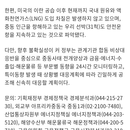
한편, 미국의 이란 공습 이후 현재까지 국내 원유와 액
화천연가스(LNG) 도입 차질은 발생하지 않고 있으며,
중동 인근을 항해하고 있는 우리 선박(31척)도 안전운
항을 지속하고 있는 것으로 파악됐다.
다만, 향후 불확실성이 커 정부는 관계기관 합동 비상대
응반을 중심으로 중동사태 전개양상과 금융·에너지·수
출입·해운물류 등 부문별 동향을 24시간 모니터링하고,
특이동향 발생 때 상황별 대응계획에 따라 긴밀하게 공
조해 신속히 대응할 계획이다.
문의: 기획재정부 경제정책국 경제분석과(044-215-27
30), 외교부 아프리카중동국 중동1과(02-2100-7480),
산업통상자원부 에너지정책실 에너지정책과(044-203-
5120), 해양수산부 해운물류국 해운정책과(044-200-5