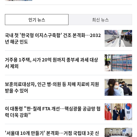
인
인기 뉴스
최신 뉴스
기,
인
기
최
국내 첫 '한국형 이지스구축함' 건조 본격화…2032
뉴
년 해군 인도
신,
스
오
거주용 1주택, 시가 20억 원까지 종부세 과세 대상
늘
서 제외
의
영
보훈의료대상자, 인근 병·의원 등 치매 치료비 지원
상
받을 수 있어
,
오
이 대통령 "한-칠레 FTA 개선…핵심광물 공급망 협
력 더욱 강화"
늘
의
'서울대 10개 만들기' 본격화…거점 국립대 3곳 신