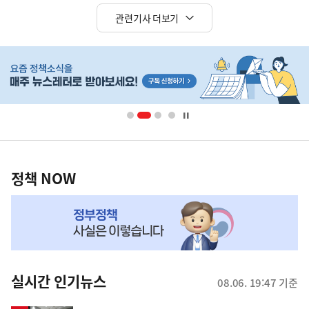
관련기사 더보기
히
단
배
너
영
정
역
책
정책 NOW
NOW,
MY
맞
춤
뉴
실시간 인기뉴스
08.06. 19:47 기준
스