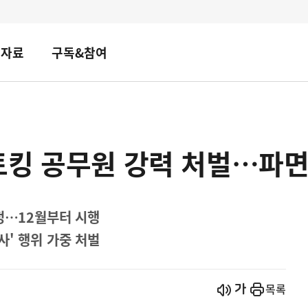
책자료
구독&참여
토킹 공무원 강력 처벌…파
개정…12월부터 시행
사' 행위 가중 처벌
시작
열기
목록