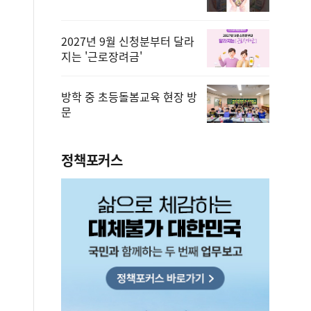
2027년 9월 신청분부터 달라
지는 '근로장려금'
방학 중 초등돌봄교육 현장 방
문
정책포커스