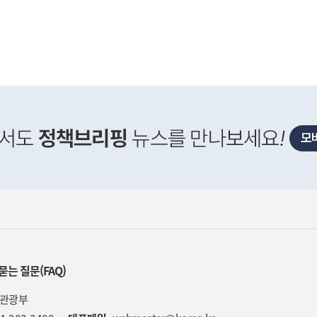
사
 거주용 1주택을 두텁게 보호하기 위한 방안을 세제개
실
은
이
렇
습
니
다
묻는 질문(FAQ)
육관광부