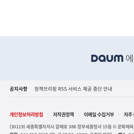
(보도설명) 정부는
재정경제부
하
단
배
너
영
역
공지사항
정책브리핑 RSS 서비스 제공 중단 안내
개인정보처리방침
저작권정책
이메일 수집거부
자주 
(30119) 세종특별자치시 갈매로 388 정부세종청사 15동 © 문화체