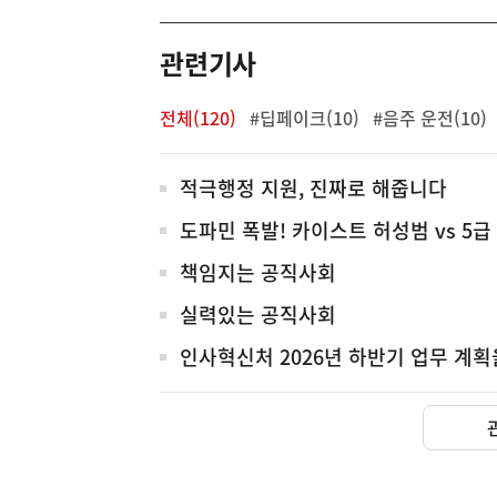
역
관련기사
전체(120)
#딥페이크(10)
#음주 운전(10)
전
적극행정 지원, 진짜로 해줍니다
체
도파민 폭발! 카이스트 허성범 vs 5
책임지는 공직사회
실력있는 공직사회
인사혁신처 2026년 하반기 업무 계