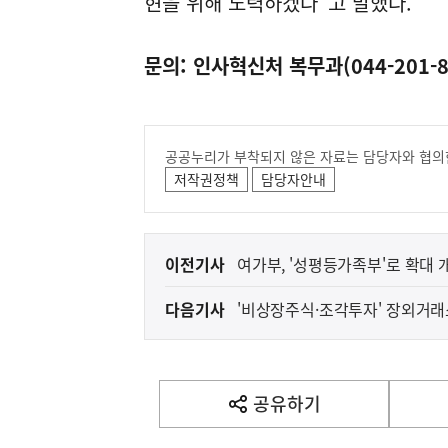
현을 위해 노력하겠다"고 말했다.
문의: 인사혁신처 복무과(044-201-8
공공누리가 부착되지 않은 자료는 담당자와 협의
저작권정책
담당자안내
이
이전기사
여가부, '성평등가족부'로 확대
전
다음기사
'비상장주식·조각투자' 장외거
다
음
기
사
공유하기
열
기
영