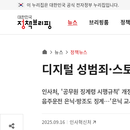
이 누리집은 대한민국 공식 전자정부 누리집입니다.
뉴스
브리핑룸
정
대
한
민
국
정
사
뉴스
정책뉴스
책
홈
브
이
으
디지털 성범죄·스
콘
리
트
로
핑
텐
이
츠
동
영
인사처, '공무원 징계령 시행규칙' 
경
역
음주운전 은닉·방조도 징계…'은닉 교
로
2025.09.16
인사혁신처
공