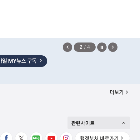
편안에 담았습니다.
2026.08.07
정지
이
다
2
/
4
전
음
보
보
기
기
공지사항
더보기
관련사이트
행정부처 바로가기