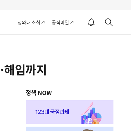
알
청와대 소식
공직메일
림
상
ON
세
검
색
면·해임까지
정책 NOW