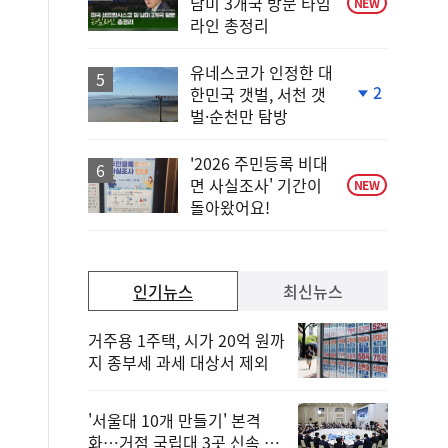
남미 3개국 방문 타임
NEW
라인 총정리
유네스코가 인정한 대
2
한민국 갯벌, 서천 갯
단
벌·순천만 탐방
계
하
락
'2026 주민등록 비대
면 사실조사' 기간이
NEW
돌아왔어요!
인기뉴스
최신뉴스
거주용 1주택, 시가 20억 원까
지 종부세 과세 대상서 제외
'서울대 10개 만들기' 본격
화…거점 국립대 3곳 신속 선