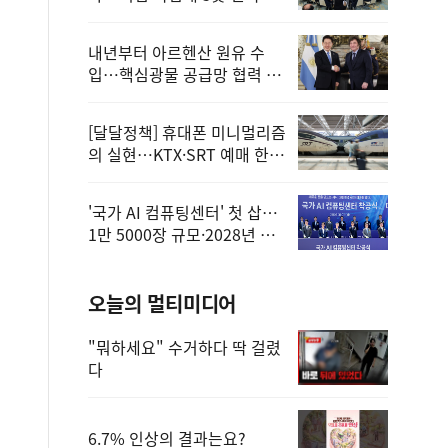
정
내년부터 아르헨산 원유 수
입…핵심광물 공급망 협력 체
계 마련
[달달정책] 휴대폰 미니멀리즘
의 실현…KTX·SRT 예매 한
번에 끝!
'국가 AI 컴퓨팅센터' 첫 삽…
1만 5000장 규모·2028년 완
공
오늘의 멀티미디어
"뭐하세요" 수거하다 딱 걸렸
다
6.7% 인상의 결과는요?