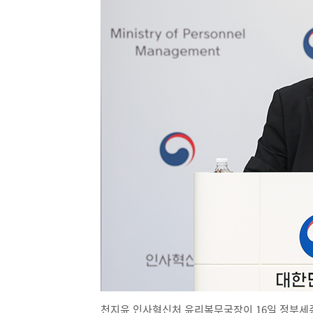
천지윤 인사혁신처 윤리복무국장이 16일 정부세종