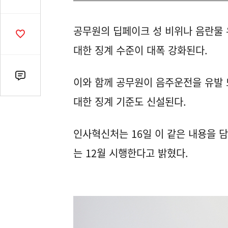
유
열
공무원의 딥페이크 성 비위나 음란물 
기
공
감
대한 징계 수준이 대폭 강화된다.
수
댓
이와 함께 공무원이 음주운전을 유발 
글
대한 징계 기준도 신설된다.
수
(클
릭
인사혁신처는 16일 이 같은 내용을 
시
는 12월 시행한다고 밝혔다.
댓
글
로
이
동)