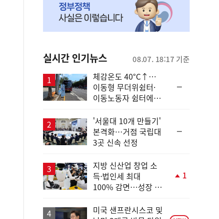
실시간 인기뉴스
08.07. 18:17 기준
체감온도 40°C↑…
순
이동형 무더위쉼터·
위
이동노동자 쉼터에서
동
안전한 휴식
일
'서울대 10개 만들기'
순
본격화…거점 국립대
위
3곳 신속 선정
동
일
지방 신산업 창업 소
1
득·법인세 최대
단
100% 감면…성장 지
계
원 강화
상
승
미국 샌프란시스코 및