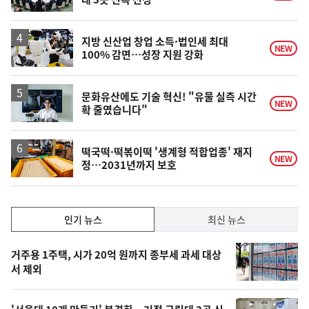
지방 신산업 창업 소득·법인세 최대
NEW
100% 감면…성장 지원 강화
문화유산에도 기술 혁신! "유물 실측 시간
NEW
확 줄였습니다"
떡국떡·떡볶이떡 '생계형 적합업종' 재지
NEW
정…2031년까지 보호
인
인기 뉴스
최신 뉴스
기,
인
기
최
거주용 1주택, 시가 20억 원까지 종부세 과세 대상
뉴
서 제외
신,
스
오