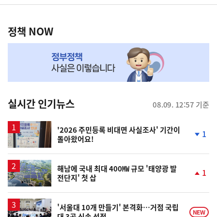
영
정
역
책
정책 NOW
NOW,
MY
맞
춤
뉴
실시간 인기뉴스
08.09. 12:57 기준
스
'2026 주민등록 비대면 사실조사' 기간이
1
돌아왔어요!
단
계
하
락
해남에 국내 최대 400㎿ 규모 '태양광 발
1
전단지' 첫 삽
단
계
상
승
'서울대 10개 만들기' 본격화…거점 국립
NEW
대 3곳 신속 선정