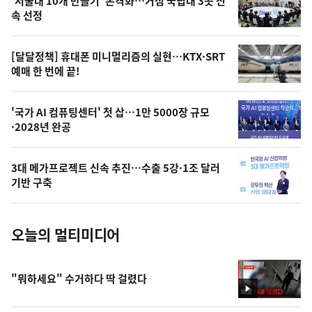
'서울대 10개 만들기' 본격화…거점 국립대 3곳 신
늘
속 선정
의
영
[달달정책] 휴대폰 미니멀리즘의 실현…KTX·SRT
상
예매 한 번에 끝!
,
오
'국가 AI 컴퓨팅센터' 첫 삽…1만 5000장 규모
·2028년 완공
늘
의
3대 메가프로젝트 신속 추진…수출 5강·1조 달러
사
기반 구축
진
오늘의 멀티미디어
"뭐하세요" 수거하다 딱 걸렸다
영
상