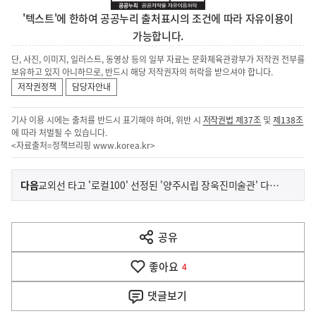
'텍스트'에 한하여 공공누리 출처표시의 조건에 따라 자유이용이
가능합니다.
단, 사진, 이미지, 일러스트, 동영상 등의 일부 자료는 문화체육관광부가 저작권 전부를
보유하고 있지 아니하므로, 반드시 해당 저작권자의 허락을 받으셔야 합니다.
저작권정책
담당자안내
기사 이용 시에는 출처를 반드시 표기해야 하며, 위반 시
저작권법 제37조
및
제138조
에 따라 처벌될 수 있습니다.
<자료출처=정책브리핑
www.korea.kr
>
이
기
다음
교외선 타고 '로컬100' 선정된 '양주시립 장욱진미술관' 다녀왔어요
사
전
다
공유
열
음
기
좋아요
기
4
사
댓글
보기