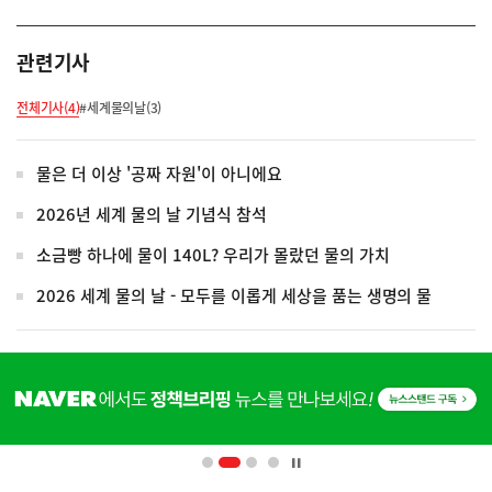
관련기사
전체기사(4)
#세계물의날(3)
물은 더 이상 '공짜 자원'이 아니에요
2026년 세계 물의 날 기념식 참석
소금빵 하나에 물이 140L? 우리가 몰랐던 물의 가치
2026 세계 물의 날 - 모두를 이롭게 세상을 품는 생명의 물
히
단
(설명) 프레시안, "인신매매방지법 걸린 '우즈벡 인력 송출'...성평등부,노동·법무부에 개선 요청" 관련
배
너