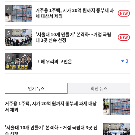
거주용 1주택, 시가 20억 원까지 종부세 과
NEW
세 대상서 제외
'서울대 10개 만들기' 본격화…거점 국립
NEW
대 3곳 신속 선정
영
2
그 해 우리의 고민은
상
단
계
하
락
인
인기 뉴스
최신 뉴스
기,
인
기
최
거주용 1주택, 시가 20억 원까지 종부세 과세 대상
뉴
서 제외
신,
스
오
'서울대 10개 만들기' 본격화…거점 국립대 3곳 신
늘
속 선정