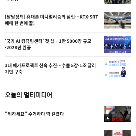
의
영
[달달정책] 휴대폰 미니멀리즘의 실현…KTX·SRT
상
예매 한 번에 끝!
,
오
'국가 AI 컴퓨팅센터' 첫 삽…1만 5000장 규모
·2028년 완공
늘
의
3대 메가프로젝트 신속 추진…수출 5강·1조 달러
사
기반 구축
진
오늘의 멀티미디어
"뭐하세요" 수거하다 딱 걸렸다
영
상