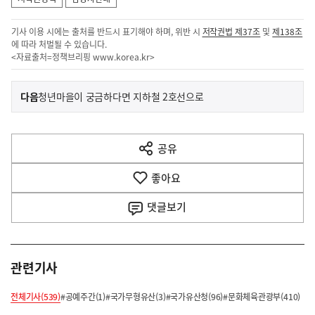
기사 이용 시에는 출처를 반드시 표기해야 하며, 위반 시
저작권법 제37조
및
제138조
에 따라 처벌될 수 있습니다.
<자료출처=정책브리핑
www.korea.kr
>
이
기
다음
청년마을이 궁금하다면 지하철 2호선으로
사
전
다
공유
열
음
기
좋아요
기
사
댓글
보기
관련기사
전체기사(539)
#공예주간(1)
#국가무형유산(3)
#국가유산청(96)
#문화체육관광부(410)