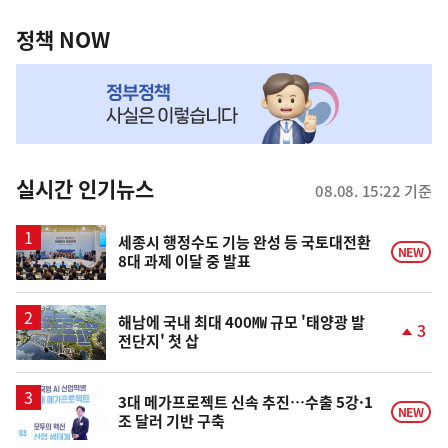
정
역
책
정책 NOW
NOW,
MY
맞
춤
뉴
실시간 인기뉴스
08.08. 15:22 기준
스
세종시 행정수도 기능 완성 등 국토대전환
NEW
8대 과제 이달 중 발표
해남에 국내 최대 400㎿ 규모 '태양광 발
3
전단지' 첫 삽
단
계
상
승
3대 메가프로젝트 신속 추진…수출 5강·1
NEW
조 달러 기반 구축