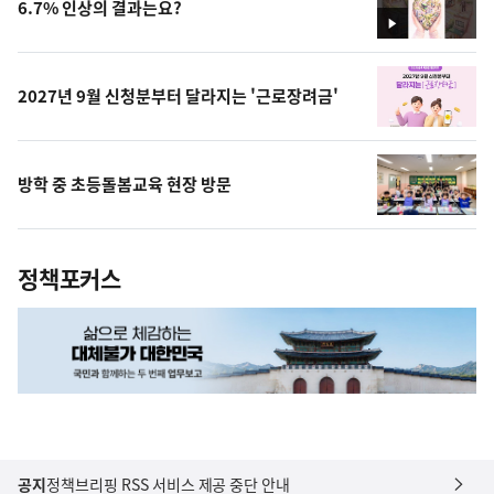
6.7% 인상의 결과는요?
영
상
2027년 9월 신청분부터 달라지는 '근로장려금'
방학 중 초등돌봄교육 현장 방문
정책포커스
공지
정책브리핑 RSS 서비스 제공 중단 안내