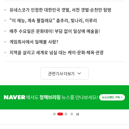
유네스코가 인정한 대한민국 갯벌, 서천 갯벌·순천만 탐방
"이 재능, 계속 펼칠래요" 춤추리, 빛나리, 이루리
매주 수요일은 문화데이! 부담 없이 일상에 예술을!
게임회사에서 일해볼 사람?
지역을 살리고 세계로 넘실 대는 케이-문화·체육·관광
관련기사 더보기
히
단
배
너
영