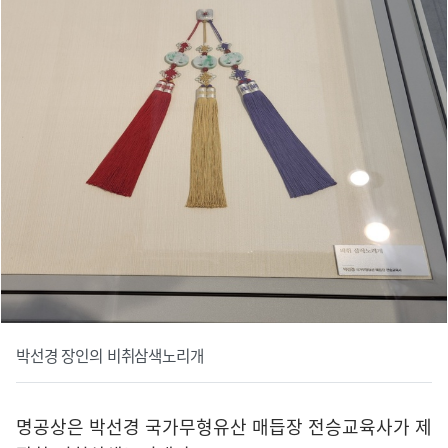
박선경 장인의 비취삼색노리개
명공상은 박선경 국가무형유산 매듭장 전승교육사가 제