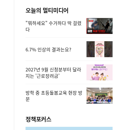
오늘의 멀티미디어
"뭐하세요" 수거하다 딱 걸렸
다
6.7% 인상의 결과는요?
2027년 9월 신청분부터 달라
지는 '근로장려금'
방학 중 초등돌봄교육 현장 방
문
정책포커스