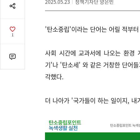
2025.05.23
정책기자단 양은빈
공
유
열
'탄소중립'이라는 단어는 어릴 적부터
기
공
1
감
수
사회 시간에 교과서에 나오는 환경 
댓
기'나 '탄소세' 와 같은 거창한 단어
글
수
각했다.
(클
릭
시
더 나아가 '국가들이 하는 일이지, 내
댓
글
로
이
동)