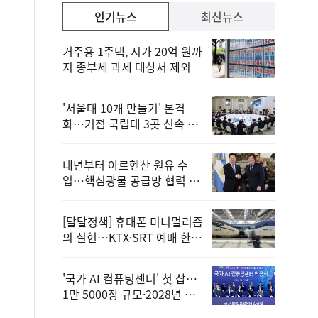
인기뉴스
최신뉴스
거주용 1주택, 시가 20억 원까
지 종부세 과세 대상서 제외
'서울대 10개 만들기' 본격
화…거점 국립대 3곳 신속 선
정
내년부터 아르헨산 원유 수
입…핵심광물 공급망 협력 체
계 마련
[달달정책] 휴대폰 미니멀리즘
의 실현…KTX·SRT 예매 한
번에 끝!
'국가 AI 컴퓨팅센터' 첫 삽…
1만 5000장 규모·2028년 완
공