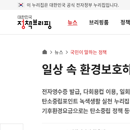
이 누리집은 대한민국 공식 전자정부 누리집입니다.
뉴스
브리핑룸
정
대
한
민
국
정
사
뉴스
국민이 말하는 정책
책
홈
브
이
으
일상 속 환경보호
콘
리
트
로
핑
텐
이
츠
동
영
전자영수증 발급, 다회용컵 이용, 일회
경
역
탄소중립포인트 녹색생활 실천 누리집 
로
기후환경요금으로는 탄소중립 정책 등