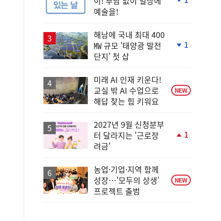
이! 부담 없이 일상에
단
예술을!
계
하
락
해남에 국내 최대 400
1
㎿ 규모 '태양광 발전
단
단지' 첫 삽
계
하
락
미래 AI 인재 키운다!
교실 밖 AI 수업으로
NEW
해답 찾는 힘 키워요
2027년 9월 신청분부
1
터 달라지는 '근로장
단
려금'
계
상
승
농업·기업·지역 함께
성장…'모두의 상생'
NEW
프로젝트 출범