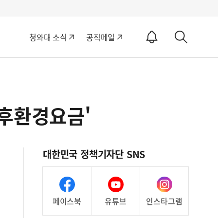
알
청와대 소식
공직메일
림
상
ON
세
검
색
후환경요금'
대한민국 정책기자단 SNS
페이스북
유튜브
인스타그램