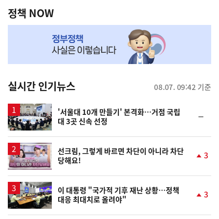
책
정책 NOW
NOW,
MY
맞
춤
뉴
실시간 인기뉴스
08.07. 09:42 기준
스
'서울대 10개 만들기' 본격화…거점 국립
순
대 3곳 신속 선정
위
동
일
영
선크림, 그렇게 바르면 차단이 아니라 차단
3
당해요!
상
단
계
상
승
이 대통령 "국가적 기후 재난 상황…정책
3
대응 최대치로 올려야"
단
계