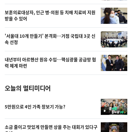
의
영
보훈의료대상자, 인근 병·의원 등 치매 치료비 지원
상
받을 수 있어
,
오
'서울대 10개 만들기' 본격화…거점 국립대 3곳 신
속 선정
늘
의
내년부터 아르헨산 원유 수입…핵심광물 공급망 협
사
력 체계 마련
진
오늘의 멀티미디어
5만원으로 4인 가족 장보기 가능?
영
상
소금 줄이고 맛있게 만들면 상을 주는 대회가 있다구