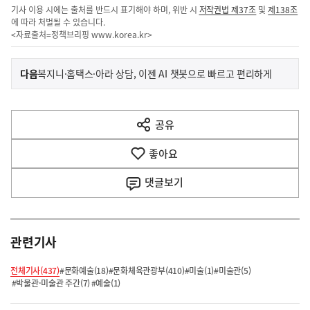
기사 이용 시에는 출처를 반드시 표기해야 하며, 위반 시
저작권법 제37조
및
제138조
에 따라 처벌될 수 있습니다.
<자료출처=정책브리핑
www.korea.kr
>
이
기
다음
복지니·홈택스·아라 상담, 이젠 AI 챗봇으로 빠르고 편리하게
사
전
다
공유
열
음
기
좋아요
기
사
댓글
보기
관련기사
전체기사(437)
#문화예술(18)
#문화체육관광부(410)
#미술(1)
#미술관(5)
#박물관·미술관 주간(7)
#예술(1)