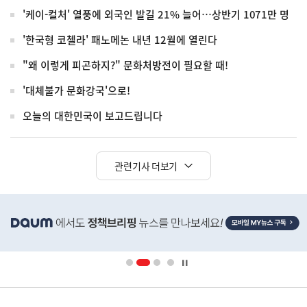
'케이-컬처' 열풍에 외국인 발길 21% 늘어…상반기 1071만 명
'한국형 코첼라' 패노메논 내년 12월에 열린다
"왜 이렇게 피곤하지?" 문화처방전이 필요할 때!
'대체불가 문화강국'으로!
오늘의 대한민국이 보고드립니다
관련기사 더보기
히
단
배
너
영
정
역