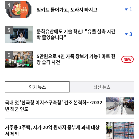
상
승
1
밀키트 들어가고, 도라지 빠지고
단
계
하
락
문화유산에도 기술 혁신! "유물 실측 시간
3
확 줄였습니다"
단
계
하
락
영
5만원으로 4인 가족 장보기 가능? 마트 현
NEW
장 습격 사건
상
인
인기 뉴스
최신 뉴스
기,
인
기
최
국내 첫 '한국형 이지스구축함' 건조 본격화…2032
뉴
년 해군 인도
신,
스
오
거주용 1주택, 시가 20억 원까지 종부세 과세 대상
늘
서 제외