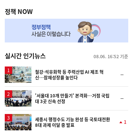
정
역
책
정책 NOW
NOW,
MY
맞
춤
뉴
실시간 인기뉴스
08.06. 16:52 기준
스
철강·석유화학 등 주력산업 AI 제조 혁
순
신…잠재성장률 높인다
위
동
일
'서울대 10개 만들기' 본격화…거점 국립
순
대 3곳 신속 선정
위
동
일
세종시 행정수도 기능 완성 등 국토대전환
1
8대 과제 이달 중 발표
단
계