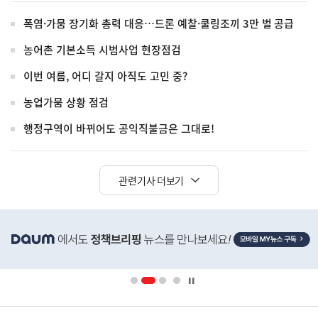
폭염·가뭄 장기화 총력 대응…드론 예찰·쿨링조끼 3만 벌 공급
농어촌 기본소득 시범사업 현장점검
이번 여름, 어디 갈지 아직도 고민 중?
농업가뭄 상황 점검
행정구역이 바뀌어도 공익직불금은 그대로!
관련기사 더보기
히
단
배
너
영