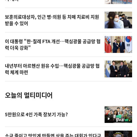
의
영
보훈의료대상자, 인근 병·의원 등 치매 치료비 지원
상
받을 수 있어
,
오
이 대통령 "한-칠레 FTA 개선…핵심광물 공급망 협
력 더욱 강화"
늘
의
내년부터 아르헨산 원유 수입…핵심광물 공급망 협
사
력 체계 마련
진
오늘의 멀티미디어
5만원으로 4인 가족 장보기 가능?
영
상
소금 줄이고 맛있게 만들면 상을 주는 대회가 있다구