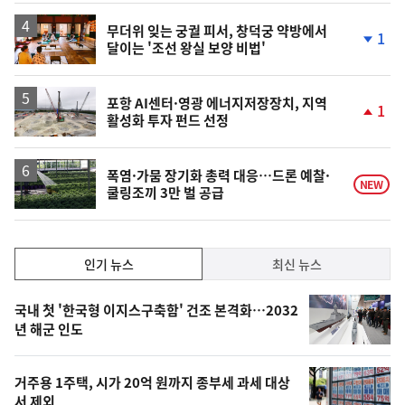
상
승
무더위 잊는 궁궐 피서, 창덕궁 약방에서
1
달이는 '조선 왕실 보양 비법'
단
계
하
락
포항 AI센터·영광 에너지저장장치, 지역
1
활성화 투자 펀드 선정
단
계
상
승
폭염·가뭄 장기화 총력 대응…드론 예찰·
NEW
쿨링조끼 3만 벌 공급
인
인기 뉴스
최신 뉴스
기,
인
기
최
국내 첫 '한국형 이지스구축함' 건조 본격화…2032
뉴
년 해군 인도
신,
스
오
거주용 1주택, 시가 20억 원까지 종부세 과세 대상
늘
서 제외