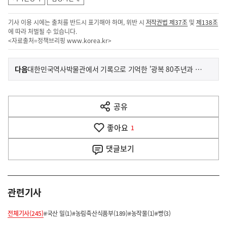
기사 이용 시에는 출처를 반드시 표기해야 하며, 위반 시
저작권법 제37조
및
제138조
에 따라 처벌될 수 있습니다.
<자료출처=정책브리핑
www.korea.kr
>
이
기
다음
대한민국역사박물관에서 기록으로 기억한 '광복 80주년과 호국'
사
전
다
공유
열
음
기
좋아요
기
1
사
댓글
보기
관련기사
전체기사(245)
#국산 밀(1)
#농림축산식품부(189)
#농작물(1)
#빵(3)