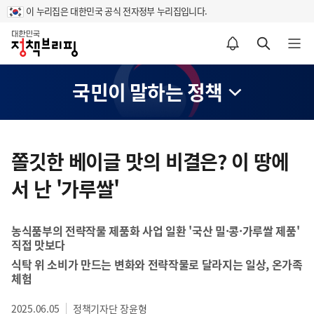
이 누리집은 대한민국 공식 전자정부 누리집입니다.
홈
알림설정 바로가기
검색 바로가기
메뉴 열기
국민이 말하는 정책
콘
텐
쫄깃한 베이글 맛의 비결은? 이 땅에
츠
서 난 '가루쌀'
영
역
농식품부의 전략작물 제품화 사업 일환 '국산 밀·콩·가루쌀 제품'
직접 맛보다
식탁 위 소비가 만드는 변화와 전략작물로 달라지는 일상, 온가족
체험
2025.06.05
정책기자단 장윤형