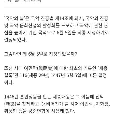
남사당놀이 예시 이미지
'국악의 날'은 국악 진흥법 제14조에 의거, 국악의 진흥
및 국악 문화산업의 활성화를 도모하고 국악에 관한 관
심을 높이기 위한 목적으로 6월 5일을 최종 제정하기로
결정되었다.
그렇다면 왜 6월 5일로 지정되었을까?
조선 시대 여민락(與民樂)에 대한 최초의 기록인 '세종
실록'권 116(세종 29년, 1447년 6월 5일)에 따른 결정
이다.
1446년 훈민정음을 만든 세종대왕은 그 이듬해 신악
(新樂)을 창제하고 '용비어천가'를 지어 여민락, 치화평,
취풍형 등을 궁중연향에 사용케 했다.