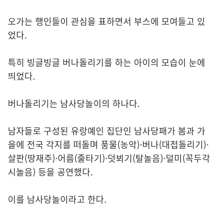
오가는 행인들이 관심을 표하면서 부스에 모여들고 있
었다.
특히 빙글빙글 버나돌리기를 하는 아이의 모습이 눈에
띄었다.
버나돌리기는 남사당놀이의 하나다.
남자들로 구성된 유랑예인 집단인 남사당패가 봄과 가
을에 전국 각지를 떠돌며 풍물(농악)·버나(대접돌리기)·
살판(땅재주)·어름(줄타기)·덧뵈기(탈놀음)·덜미(꼭두각
시놀음) 등을 공연했다.
이를 남사당놀이라고 한다.