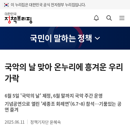
이 누리집은 대한민국 공식 전자정부 누리집입니다.
홈
알림설정 바로가기
검색 바로가기
메뉴 열기
국민이 말하는 정책
콘
텐
국악의 날 맞아 온누리에 흥겨운 우리
츠
가락
영
역
6월 5일 '국악의 날' 제정, 6월 말까지 국악 주간 운영
기념공연으로 열린 '세종조 회례연'(6.7~8) 참석…기품있는 공
연 즐겨
2025.06.11
정책기자단 윤혜숙