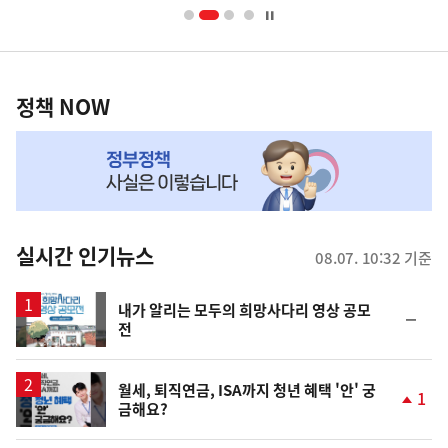
너
영
정
역
책
정책 NOW
NOW,
MY
맞
춤
뉴
실시간 인기뉴스
08.07. 10:32 기준
스
내가 알리는 모두의 희망사다리 영상 공모
순
전
위
동
일
월세, 퇴직연금, ISA까지 청년 혜택 '안' 궁
1
금해요?
단
계