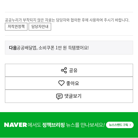
공공누리가 부착되지 않은 자료는 담당자와 협의한 후에 사용하여 주시기 바랍니다.
저작권정책
담당자안내
이
기
다음
공공배달앱, 소비쿠폰 1만 원 득템했어요!
사
전
다
공유
열
음
기
좋아요
기
사
댓글
보기
히
단
배