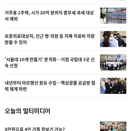
스
오
거주용 1주택, 시가 20억 원까지 종부세 과세 대상
늘
서 제외
의
영
보훈의료대상자, 인근 병·의원 등 치매 치료비 지원
상
받을 수 있어
,
오
'서울대 10개 만들기' 본격화…거점 국립대 3곳 신
속 선정
늘
의
내년부터 아르헨산 원유 수입…핵심광물 공급망 협
사
력 체계 마련
진
오늘의 멀티미디어
5만원으로 4인 가족 장보기 가능?