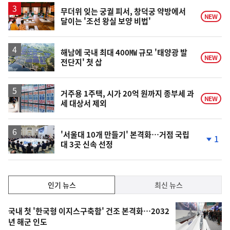
상
승
무더위 잊는 궁궐 피서, 창덕궁 약방에서
NEW
달이는 '조선 왕실 보양 비법'
해남에 국내 최대 400㎿ 규모 '태양광 발
NEW
전단지' 첫 삽
거주용 1주택, 시가 20억 원까지 종부세 과
NEW
세 대상서 제외
'서울대 10개 만들기' 본격화…거점 국립
1
대 3곳 신속 선정
단
계
하
락
인
인기 뉴스
최신 뉴스
기,
인
기
최
국내 첫 '한국형 이지스구축함' 건조 본격화…2032
뉴
년 해군 인도
신,