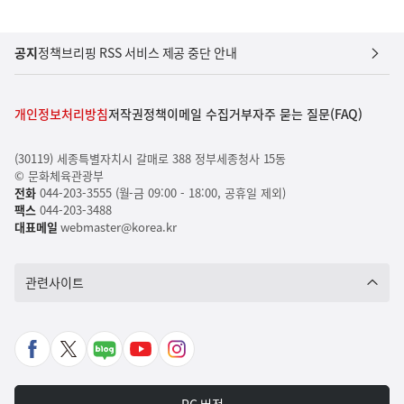
공지
정책브리핑 RSS 서비스 제공 중단 안내
개인정보처리방침
저작권정책
이메일 수집거부
자주 묻는 질문(FAQ)
(30119) 세종특별자치시 갈매로 388 정부세종청사 15동
© 문화체육관광부
전화
044-203-3555 (월-금 09:00 - 18:00, 공휴일 제외)
팩스
044-203-3488
대표메일
webmaster@korea.kr
관련사이트
페
X
네
유
인
이
바
이
튜
스
스
로
버
브
타
PC 버전