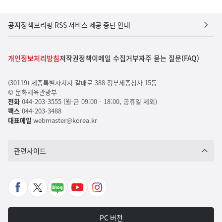
공지
정책브리핑 RSS 서비스 제공 중단 안내
개인정보처리방침
저작권정책
이메일 수집거부
자주 묻는 질문(FAQ)
(30119) 세종특별자치시 갈매로 388 정부세종청사 15동
© 문화체육관광부
전화
044-203-3555 (월-금 09:00 - 18:00, 공휴일 제외)
팩스
044-203-3488
대표메일
webmaster@korea.kr
관련사이트
페
X
네
유
인
이
바
이
튜
스
스
로
버
브
타
PC 버전