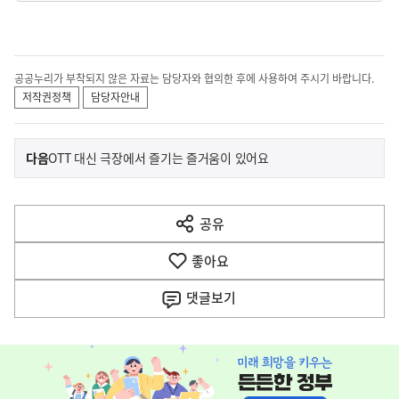
공공누리가 부착되지 않은 자료는 담당자와 협의한 후에 사용하여 주시기 바랍니다.
저작권정책
담당자안내
이
기
다음
OTT 대신 극장에서 즐기는 즐거움이 있어요
사
전
다
공유
열
음
기
좋아요
기
사
댓글
보기
히
단