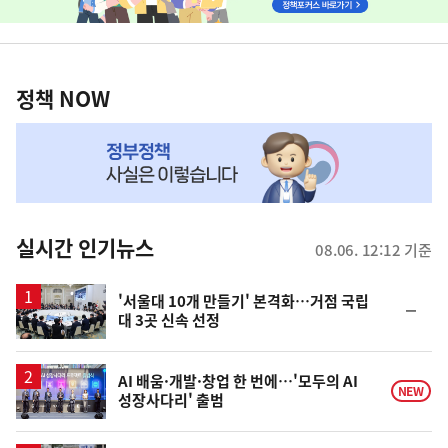
배
너
정
영
책
정책 NOW
역
NOW,
MY
맞
춤
뉴
실시간 인기뉴스
08.06. 12:12 기준
스
'서울대 10개 만들기' 본격화…거점 국립
순
대 3곳 신속 선정
위
동
일
AI 배움·개발·창업 한 번에…'모두의 AI
NEW
성장사다리' 출범