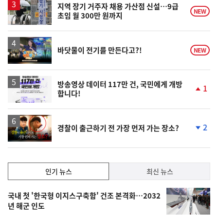
지역 장기 거주자 채용 가산점 신설…9급
NEW
초임 월 300만 원까지
영
바닷물이 전기를 만든다고?!
NEW
상
방송영상 데이터 117만 건, 국민에게 개방
1
합니다!
단
계
상
승
영
2
경찰이 출근하기 전 가장 먼저 가는 장소?
상
단
계
하
락
인
인기 뉴스
최신 뉴스
기,
인
기
최
국내 첫 '한국형 이지스구축함' 건조 본격화…2032
뉴
년 해군 인도
신,