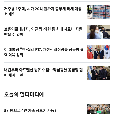
스
오
거주용 1주택, 시가 20억 원까지 종부세 과세 대상
늘
서 제외
의
영
보훈의료대상자, 인근 병·의원 등 치매 치료비 지원
상
받을 수 있어
,
오
이 대통령 "한-칠레 FTA 개선…핵심광물 공급망 협
력 더욱 강화"
늘
의
내년부터 아르헨산 원유 수입…핵심광물 공급망 협
사
력 체계 마련
진
오늘의 멀티미디어
5만원으로 4인 가족 장보기 가능?