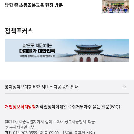
방학 중 초등돌봄교육 현장 방문
정책포커스
공지
정책브리핑 RSS 서비스 제공 중단 안내
개인정보처리방침
저작권정책
이메일 수집거부
자주 묻는 질문(FAQ)
(30119) 세종특별자치시 갈매로 388 정부세종청사 15동
© 문화체육관광부
전화
044-203-3555 (월-금 09:00 - 18:00, 공휴일 제외)