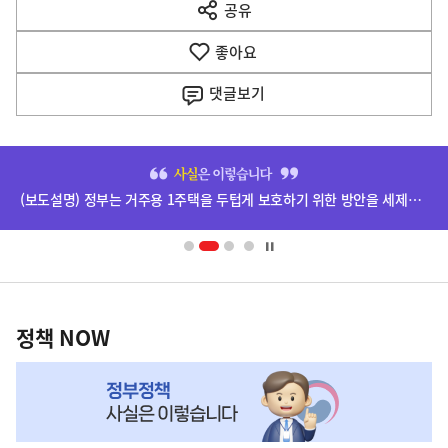
공유
열
음
기
좋아요
기
사
댓글
보기
히
단
배
너
영
정
역
책
정책 NOW
NOW,
MY
맞