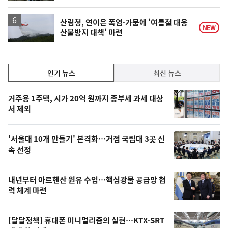
계
하
락
산림청, 연이은 폭염·가뭄에 '여름철 대응
NEW
산불방지 대책' 마련
인
인기 뉴스
최신 뉴스
기,
인
기
최
거주용 1주택, 시가 20억 원까지 종부세 과세 대상
뉴
서 제외
신,
스
오
'서울대 10개 만들기' 본격화…거점 국립대 3곳 신
늘
속 선정
의
영
내년부터 아르헨산 원유 수입…핵심광물 공급망 협
상
력 체계 마련
,
오
[달달정책] 휴대폰 미니멀리즘의 실현…KTX·SRT