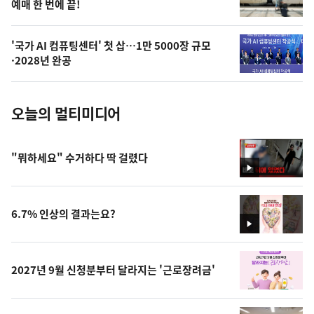
예매 한 번에 끝!
늘
의
'국가 AI 컴퓨팅센터' 첫 삽…1만 5000장 규모
사
·2028년 완공
진
오늘의 멀티미디어
"뭐하세요" 수거하다 딱 걸렸다
영
상
6.7% 인상의 결과는요?
영
상
2027년 9월 신청분부터 달라지는 '근로장려금'