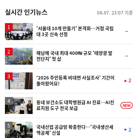
춤
뉴
실시간 인기뉴스
08.07. 23:07 기준
스
'서울대 10개 만들기' 본격화…거점 국립
순
대 3곳 신속 선정
위
동
일
해남에 국내 최대 400㎿ 규모 '태양광 발
순
전단지' 첫 삽
위
동
일
'2026 주민등록 비대면 사실조사' 기간이
2
돌아왔어요!
단
계
상
승
동네 보건소도 대학병원급 AI 진료…AI진
NEW
료지원 도구 전국 보급
국내산업 공급망 확충한다…'국내생산세
2
액공제' 신설
단