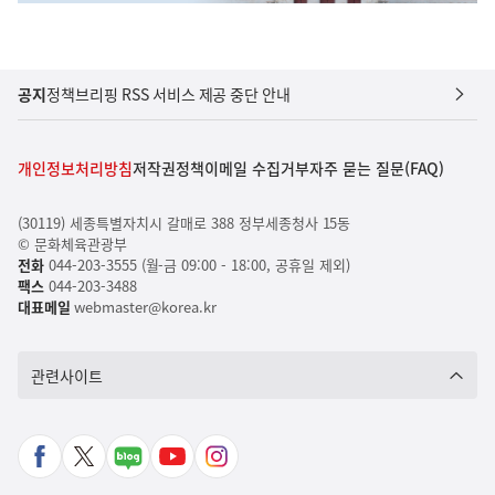
공지
정책브리핑 RSS 서비스 제공 중단 안내
개인정보처리방침
저작권정책
이메일 수집거부
자주 묻는 질문(FAQ)
(30119) 세종특별자치시 갈매로 388 정부세종청사 15동
© 문화체육관광부
전화
044-203-3555 (월-금 09:00 - 18:00, 공휴일 제외)
팩스
044-203-3488
대표메일
webmaster@korea.kr
관련사이트
페
X
네
유
인
이
바
이
튜
스