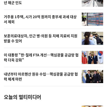
뉴
년 해군 인도
신,
게임
스
오
디지털콘텐츠
거주용 1주택, 시가 20억 원까지 종부세 과세 대상
캐릭터/만화/애니메이션
늘
서 제외
음악
의
출판/인쇄
영
보훈의료대상자, 인근 병·의원 등 치매 치료비 지원
저작권
상
받을 수 있어
관광정책일반
,
관광레져산업
오
이 대통령 "한-칠레 FTA 개선…핵심광물 공급망 협
관광자원
력 더욱 강화"
늘
국제관광
이벤트/행사
의
내년부터 아르헨산 원유 수입…핵심광물 공급망 협
여행
사
력 체계 마련
체육정책일반
진
생활체육
스포츠산업
오늘의 멀티미디어
국제체육
장애인체육