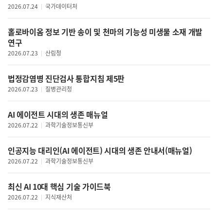
문화일반
2026.07.24
국가데이터처
방송/통신
공연·예술
IT
문화콘텐츠
홀로바이옴 정보 기반 송이 및 천마의 기능성 미생물 소재 개발
과학기술
연구
관광
항공우주
2026.07.23
산림청
체육
녹색기술
외교
민원
법정감염병 진단검사 통합지침 제5판
안보
행정
2026.07.23
질병관리청
남북관계
정부조직
국제
법무
AI 에이전트 시대의 생존 매뉴얼
재난안전
2026.07.22
과학기술정보통신부
치안
인공지능 대리인(AI 에이전트) 시대의 생존 안내서(매뉴얼)
해상안전
2026.07.22
과학기술정보통신부
인권
보훈
최신 AI 10대 핵심 기술 가이드북
기타(사회일반)
2026.07.22
지식재산처
노동정책일반
고용