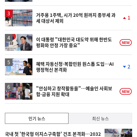
기상
동
일
산림
거주용 1주택, 시가 20억 원까지 종부세 과
1
환경오염
세 대상서 제외
단
국제환경협력
계
상
문화정책일반
승
이 대통령 "대한민국 대도약 위해 한반도
문화재
NEW
평화와 안정 가장 중요"
역사
전통문화
혜택 자동신청·복합민원 원스톱 도입…AI
다문화
2
행정혁신 본격화
단
국제문화
계
지역문화
하
락
"안심하고 창작활동을"…예술인 사회보
종교
NEW
험·금융 지원 확대
예술정책일반
공연예술
전통예술
인
인기 뉴스
최신 뉴스
문화산업일반
기,
인
영상
기
최
국내 첫 '한국형 이지스구축함' 건조 본격화…2032
광고