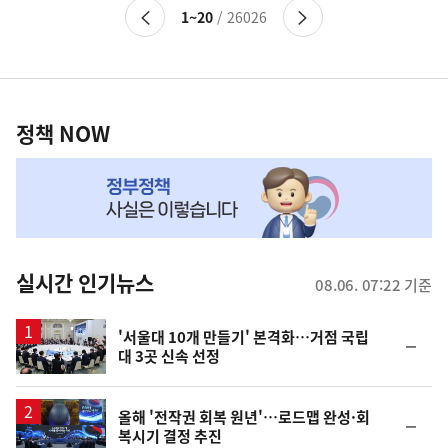
이
다
보건산업
1~20
/ 26026
전
음
건강보험
페
페
의약품/신약개발
이
이
식품
정
지
지
건강일반
로
로
책
정책 NOW
교육정책일반
이
이
NOW,
동
동
대학입시
MY
학비지원
맞
시험/자격증
평생직업교육
춤
학교정책
뉴
실시간 인기뉴스
08.06. 07:22 기준
교육복지
스
학술연구
'서울대 10개 만들기' 본격화…거점 국립
순
환경정책일반
대 3곳 신속 선정
위
생활환경
동
일
기후변화
올해 '전작권 회복 원년'…로드맵 완성·회
순
국제환경
복시기 결정 추진
위