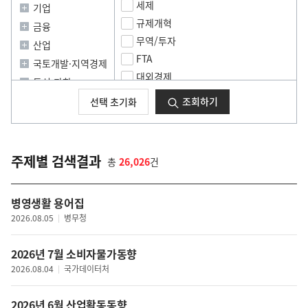
미
지
세제
기업
지
규제개혁
금융
무역/투자
산업
FTA
국토개발·지역경제
대외경제
통신·과학
기타(경제일반)
사회일반
조회하기
선택 초기화
소비생활
노동·고용
소비자보호
복지
취업
보건·위생
주제별 검색결과
총
26,026
건
창업
교육·입시
물가
환경
병영생활 용어집
녹색일자리
문화일반
2026.08.05
병무청
공기업
공연·예술
중소기업
문화콘텐츠
2026년 7월 소비자물가동향
대기업
관광
2026.08.04
국가데이터처
공정거래
체육
금융정책일반
2026년 6월 산업활동동향
외교