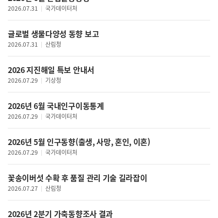
국제금융
2026.07.31
국가데이터처
안보
증권
남북관계
산업일반
글로벌 생물다양성 동향 보고
국제
농축수산
2026.07.31
산림청
경제일반
에너지/자원
생활경제
특허
2026 지진해일 특보 안내서
기업
유통
2026.07.29
기상청
박람회/전시회
금융
신재생에너지
산업
2026년 6월 국내인구이동통계
SOC
국토개발·지역경제
2026.07.29
국가데이터처
주택/부동산
통신·과학
건설
2026년 5월 인구동향(출생, 사망, 혼인, 이혼)
사회일반
교통
2026.07.29
국가데이터처
노동·고용
물류/항만
복지
꽃송이버섯 수확 후 품질 관리 기술 길라잡이
지역경제
보건·위생
2026.07.27
산림청
지역개발
교육·입시
해양
환경
2026년 2분기 가축동향조사 결과
과학정책일반