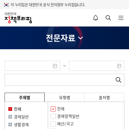
이 누리집은 대한민국 공식 전자정부 누리집입니다.
홈
알림설정 바로가기
검색 바로가기
메뉴 열기
전문자료
검
검
~
색
시
색
끝
시
마
작
날
검
검
작
지
색
색
날
검
짜
년
막
폼
어
짜
달
색
월
년
달
력
일
주제별
유형별
월
출처별
입
력
일
팝
전체
력
전체
입
팝
업
력
경제정책일반
경제일반
업
이
예산/국고
이
미
생활경제