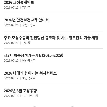
2026 교정통계연보
임금
2026.07.21
법무부
노사관계
산업재해
2026년 안전보건교육 안내서
이주노동자
2026.07.21
고용노동부
복지정책일반
사회보장
주요 조림수종의 천연갱신 규모화 및 치수 밀도관리 기술 개발
국민연금
2026.07.21
산림청
기초생활보장
장애인
제3차 아동정책기본계획(2025~2029)
노인
2026.07.20
보건복지부
가족
아동청소년
2026 나에게 힘이되는 복지서비스
여성
2026.07.19
보건복지부
보육
2026년 6월 고용동향
사회서비스
2026.07.15
국가데이터처
다문화가정
보건의료정책일반