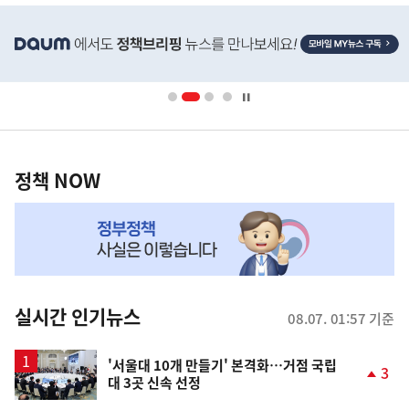
히
단
배
너
영
정
역
책
정책 NOW
NOW,
MY
맞
춤
뉴
실시간 인기뉴스
08.07. 01:57 기준
스
'서울대 10개 만들기' 본격화…거점 국립
3
대 3곳 신속 선정
단
계