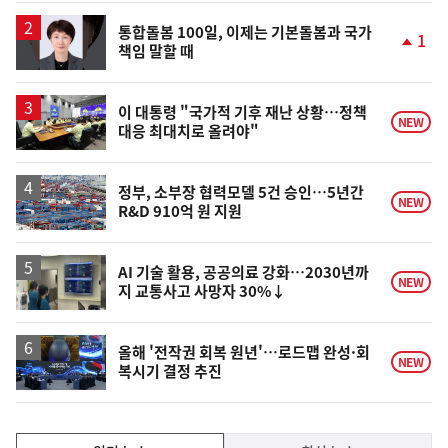
상
승
통합돌봄 100일, 이제는 기본돌봄과 국가
1
책임 말할 때
단
계
상
승
이 대통령 "국가적 기후 재난 상황…정책
NEW
대응 최대치로 올려야"
정부, 소부장 협력모델 5건 승인…5년간
NEW
R&D 910억 원 지원
AI 기술 활용, 공공의료 강화…2030년까
NEW
지 교통사고 사망자 30%↓
올해 '전작권 회복 원년'…로드맵 완성·회
NEW
복시기 결정 추진
인