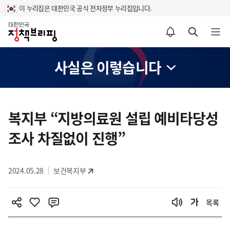
이 누리집은 대한민국 공식 전자정부 누리집입니다.
홈
알림설정 바로가기
검색 바로가기
메뉴 열기
사실은 이렇습니다
콘
텐
복지부 “지방의료원 설립 예비타당성
츠
조사 차질없이 진행”
영
역
2024.05.28
보건복지부
목록