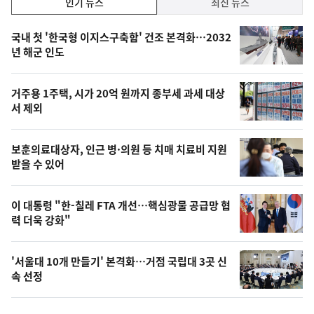
인기 뉴스
최신 뉴스
기,
인
기
최
국내 첫 '한국형 이지스구축함' 건조 본격화…2032
뉴
년 해군 인도
신,
스
오
거주용 1주택, 시가 20억 원까지 종부세 과세 대상
늘
서 제외
의
영
보훈의료대상자, 인근 병·의원 등 치매 치료비 지원
상
받을 수 있어
,
오
이 대통령 "한-칠레 FTA 개선…핵심광물 공급망 협
력 더욱 강화"
늘
의
'서울대 10개 만들기' 본격화…거점 국립대 3곳 신
사
속 선정
진