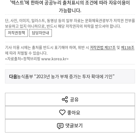
'텍스트'에 한하여 공공누리 출처표시의 조건에 따라 자유이용이
가능합니다.
단, 사진, 이미지, 일러스트, 동영상 등의 일부 자료는 문화체육관광부가 저작권 전부를
보유하고 있지 아니하므로, 반드시 해당 저작권자의 허락을 받으셔야 합니다.
저작권정책
담당자안내
기사 이용 시에는 출처를 반드시 표기해야 하며, 위반 시
저작권법 제37조
및
제138조
에 따라 처벌될 수 있습니다.
<자료출처=정책브리핑
www.korea.kr
>
이
기
다음
농식품부 “2023년 농가 부채 증가는 투자 확대에 기인”
사
전
다
공유
열
음
기
좋아요
기
사
댓글
보기