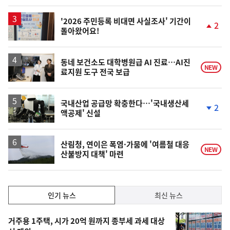
동
일
'2026 주민등록 비대면 사실조사' 기간이
2
돌아왔어요!
단
계
상
승
동네 보건소도 대학병원급 AI 진료…AI진
NEW
료지원 도구 전국 보급
국내산업 공급망 확충한다…'국내생산세
2
액공제' 신설
단
계
하
락
산림청, 연이은 폭염·가뭄에 '여름철 대응
NEW
산불방지 대책' 마련
인
인기 뉴스
최신 뉴스
기,
인
기
최
거주용 1주택, 시가 20억 원까지 종부세 과세 대상