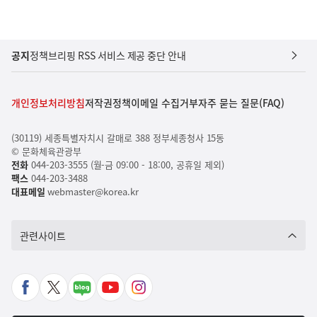
공지
정책브리핑 RSS 서비스 제공 중단 안내
개인정보처리방침
저작권정책
이메일 수집거부
자주 묻는 질문(FAQ)
(30119) 세종특별자치시 갈매로 388 정부세종청사 15동
© 문화체육관광부
전화
044-203-3555 (월-금 09:00 - 18:00, 공휴일 제외)
팩스
044-203-3488
대표메일
webmaster@korea.kr
관련사이트
페
X
네
유
인
이
바
이
튜
스