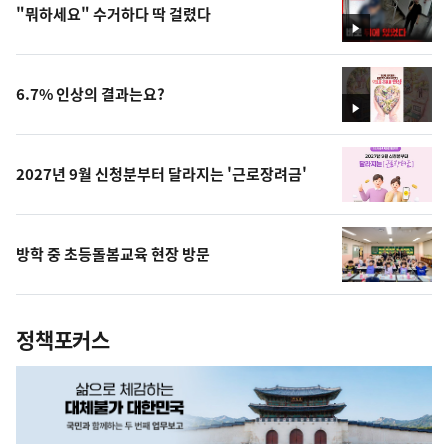
"뭐하세요" 수거하다 딱 걸렸다
영
상
6.7% 인상의 결과는요?
영
상
2027년 9월 신청분부터 달라지는 '근로장려금'
방학 중 초등돌봄교육 현장 방문
정책포커스