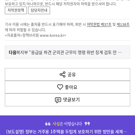
보유하고 있지 아니하므로, 반드시 해당 저작권자의 허락을 받으셔야 합니다.
저작권정책
담당자안내
기사 이용 시에는 출처를 반드시 표기해야 하며, 위반 시
저작권법 제37조
및
제138조
에 따라 처벌될 수 있습니다.
<자료출처=정책브리핑
www.korea.kr
>
이
기
다음
복지부 “응급실 파견 군의관 근무지 명령 위반 징계 검토 안 해”
사
전
다
공유
열
음
기
좋아요
기
사
댓글
보기
히
단
(보도설명) 정부는 거주용 1주택을 두텁게 보호하기 위한 방안을 세제개편안에 담았습니다.