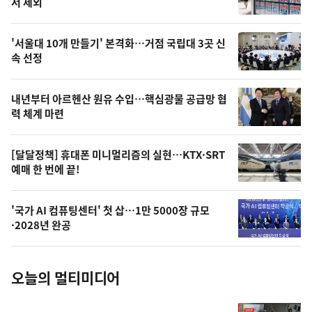
뉴
서 제외
신,
스
오
'서울대 10개 만들기' 본격화…거점 국립대 3곳 신
늘
속 선정
의
영
내년부터 아르헨산 원유 수입…핵심광물 공급망 협
상
력 체계 마련
,
오
[달달정책] 휴대폰 미니멀리즘의 실현…KTX·SRT
예매 한 번에 끝!
늘
의
'국가 AI 컴퓨팅센터' 첫 삽…1만 5000장 규모
사
·2028년 완공
진
오늘의 멀티미디어