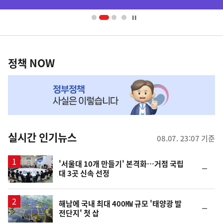
배
너
영
정
역
책
정책 NOW
NOW,
MY
맞
춤
뉴
실시간 인기뉴스
08.07. 23:07 기준
스
'서울대 10개 만들기' 본격화…거점 국립
순
대 3곳 신속 선정
위
동
일
해남에 국내 최대 400㎿ 규모 '태양광 발
순
전단지' 첫 삽
위