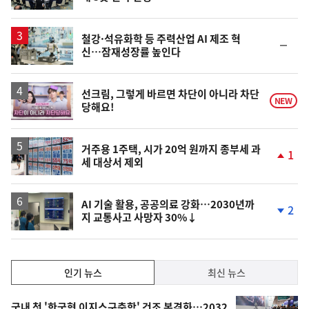
동
일
철강·석유화학 등 주력산업 AI 제조 혁
순
신…잠재성장률 높인다
위
동
일
영
선크림, 그렇게 바르면 차단이 아니라 차단
NEW
당해요!
상
거주용 1주택, 시가 20억 원까지 종부세 과
1
세 대상서 제외
단
계
상
승
AI 기술 활용, 공공의료 강화…2030년까
2
지 교통사고 사망자 30%↓
단
계
하
락
인
인기 뉴스
최신 뉴스
기,
인
기
국내 첫 '한국형 이지스구축함' 건조 본격화…2032