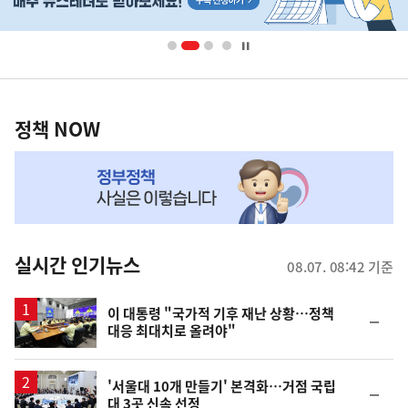
배
너
영
정
역
책
정책 NOW
NOW,
MY
맞
춤
뉴
실시간 인기뉴스
08.07. 08:42 기준
스
이 대통령 "국가적 기후 재난 상황…정책
순
대응 최대치로 올려야"
위
동
일
'서울대 10개 만들기' 본격화…거점 국립
순
대 3곳 신속 선정
위