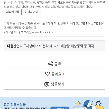
단, 사진, 이미지, 일러스트, 동영상 등의 일부 자료는 문화체육관광부가 저작권 전부를
보유하고 있지 아니하므로, 반드시 해당 저작권자의 허락을 받으셔야 합니다.
저작권정책
담당자안내
기사 이용 시에는 출처를 반드시 표기해야 하며, 위반 시
저작권법 제37조
및
제138조
에 따라 처벌될 수 있습니다.
<자료출처=정책브리핑
www.korea.kr
>
이
기
다음
산업부 “‘재생에너지 전략’에 따라 태양광·해상풍력 등 적극 투자 중”
사
전
다
공유
열
음
기
좋아요
기
1
사
댓글
보기
히
단