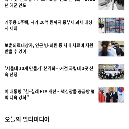
최
뉴
년 해군 인도
신,
스
오
거주용 1주택, 시가 20억 원까지 종부세 과세 대상
늘
서 제외
의
영
보훈의료대상자, 인근 병·의원 등 치매 치료비 지원
상
받을 수 있어
,
오
'서울대 10개 만들기' 본격화…거점 국립대 3곳 신
속 선정
늘
의
이 대통령 "한-칠레 FTA 개선…핵심광물 공급망 협
사
력 더욱 강화"
진
오늘의 멀티미디어