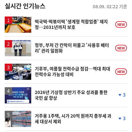
뉴
실시간 인기뉴스
08.09. 02:22 기준
스
떡국떡·떡볶이떡 '생계형 적합업종' 재지
NEW
정…2031년까지 보호
정부, 부처 간 칸막이 허물고 '사용후 배터
NEW
리' 관리 일원화
기후부, 여름철 전력수급 점검…역대 최대
NEW
전력수요 가능성 대비
2026년 기상청 상반기 주요 성과를 통한
3
국민 삶 향상
단
계
하
락
거주용 1주택, 시가 20억 원까지 종부세 과
3
세 대상서 제외
단
계