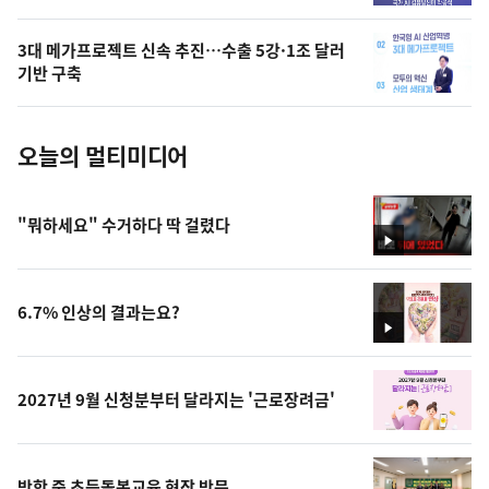
늘
의
3대 메가프로젝트 신속 추진…수출 5강·1조 달러
사
기반 구축
진
오늘의 멀티미디어
"뭐하세요" 수거하다 딱 걸렸다
영
상
6.7% 인상의 결과는요?
영
상
2027년 9월 신청분부터 달라지는 '근로장려금'
방학 중 초등돌봄교육 현장 방문