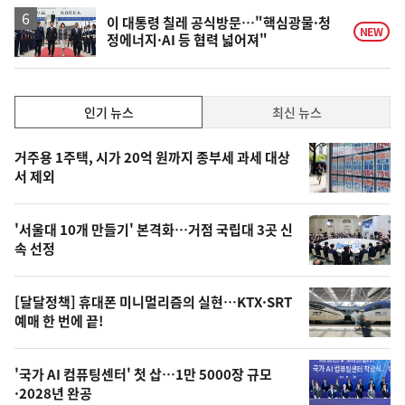
하
락
이 대통령 칠레 공식방문…"핵심광물·청
NEW
정에너지·AI 등 협력 넓어져"
인
인기 뉴스
최신 뉴스
기,
인
기
최
거주용 1주택, 시가 20억 원까지 종부세 과세 대상
뉴
서 제외
신,
스
오
'서울대 10개 만들기' 본격화…거점 국립대 3곳 신
늘
속 선정
의
영
[달달정책] 휴대폰 미니멀리즘의 실현…KTX·SRT
상
예매 한 번에 끝!
,
오
'국가 AI 컴퓨팅센터' 첫 삽…1만 5000장 규모
·2028년 완공