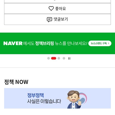
열
음
기
좋아요
기
사
댓글
보기
히
단
배
너
영
정
역
책
정책 NOW
NOW,
MY
맞
춤