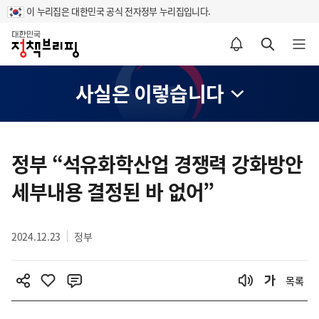
이 누리집은 대한민국 공식 전자정부 누리집입니다.
홈
알림설정 바로가기
검색 바로가기
메뉴 열기
사실은 이렇습니다
콘
텐
정부 “석유화학산업 경쟁력 강화방안
츠
세부내용 결정된 바 없어”
영
역
2024.12.23
정부
목록