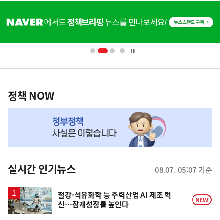
히
단
배
너
영
정
역
책
정책 NOW
NOW,
MY
맞
춤
뉴
실시간 인기뉴스
08.07. 05:07 기준
스
철강·석유화학 등 주력산업 AI 제조 혁
NEW
신…잠재성장률 높인다