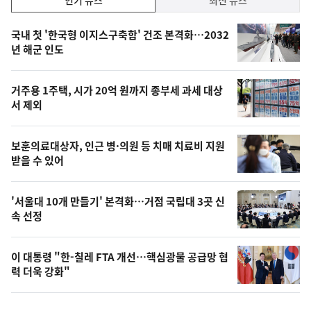
기,
인
기
최
국내 첫 '한국형 이지스구축함' 건조 본격화…2032
뉴
년 해군 인도
신,
스
오
거주용 1주택, 시가 20억 원까지 종부세 과세 대상
늘
서 제외
의
영
보훈의료대상자, 인근 병·의원 등 치매 치료비 지원
상
받을 수 있어
,
오
'서울대 10개 만들기' 본격화…거점 국립대 3곳 신
속 선정
늘
의
이 대통령 "한-칠레 FTA 개선…핵심광물 공급망 협
사
력 더욱 강화"
진