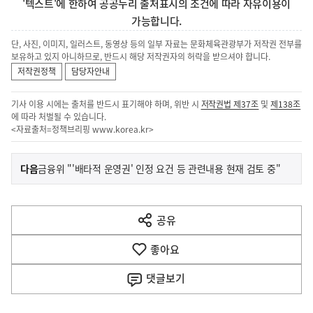
'텍스트'에 한하여 공공누리 출처표시의 조건에 따라 자유이용이
가능합니다.
단, 사진, 이미지, 일러스트, 동영상 등의 일부 자료는 문화체육관광부가 저작권 전부를
보유하고 있지 아니하므로, 반드시 해당 저작권자의 허락을 받으셔야 합니다.
저작권정책
담당자안내
기사 이용 시에는 출처를 반드시 표기해야 하며, 위반 시
저작권법 제37조
및
제138조
에 따라 처벌될 수 있습니다.
<자료출처=정책브리핑
www.korea.kr
>
이
기
다음
금융위 "'배타적 운영권' 인정 요건 등 관련내용 현재 검토 중"
사
전
다
공유
열
음
기
좋아요
기
사
댓글
보기