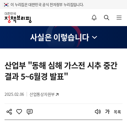
이 누리집은 대한민국 공식 전자정부 누리집입니다.
홈
알림설정 바로가기
검색 바로가기
메뉴 열기
사실은 이렇습니다
콘
텐
산업부 "동해 심해 가스전 시추 중간
츠
결과 5~6월경 발표"
영
역
2025.02.06
산업통상자원부
목록