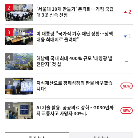
'서울대 10개 만들기' 본격화…거점 국립
2
대 3곳 신속 선정
단
계
상
승
이 대통령 "국가적 기후 재난 상황…정책
1
대응 최대치로 올려야"
단
계
하
락
해남에 국내 최대 400㎿ 규모 '태양광 발
순
전단지' 첫 삽
위
동
일
지식재산으로 경제성장의 판을 바꾸겠습
NEW
니다!
AI 기술 활용, 공공의료 강화…2030년까
NEW
지 교통사고 사망자 30%↓
인
인기 뉴스
최신 뉴스