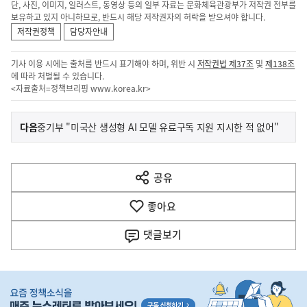
단, 사진, 이미지, 일러스트, 동영상 등의 일부 자료는 문화체육관광부가 저작권 전부를
보유하고 있지 아니하므로, 반드시 해당 저작권자의 허락을 받으셔야 합니다.
저작권정책
담당자안내
기사 이용 시에는 출처를 반드시 표기해야 하며, 위반 시
저작권법 제37조
및
제138조
에 따라 처벌될 수 있습니다.
<자료출처=정책브리핑
www.korea.kr
>
이
기
다음
중기부 "미국산 생성형 AI 모델 유료구독 지원 지시한 적 없어"
사
전
다
공유
열
음
기
좋아요
기
사
댓글
보기
히
단