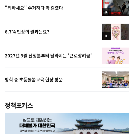
"뭐하세요" 수거하다 딱 걸렸다
영
상
6.7% 인상의 결과는요?
영
상
2027년 9월 신청분부터 달라지는 '근로장려금'
방학 중 초등돌봄교육 현장 방문
정책포커스