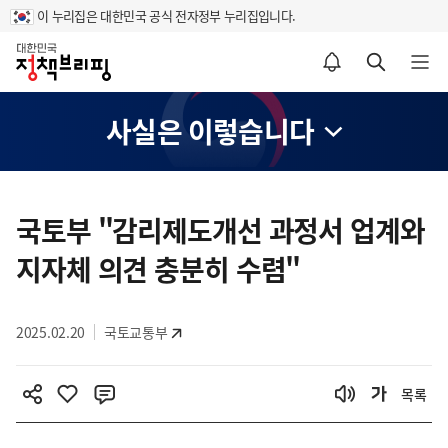
이 누리집은 대한민국 공식 전자정부 누리집입니다.
홈
알림설정 바로가기
검색 바로가기
메뉴 열기
사실은 이렇습니다
콘
텐
국토부 "감리제도개선 과정서 업계와
츠
지자체 의견 충분히 수렴"
영
역
2025.02.20
국토교통부
목록