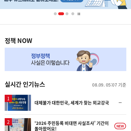
배
너
영
정
역
책
정책 NOW
NOW,
MY
맞
춤
뉴
실시간 인기뉴스
08.09. 05:07 기준
스
순
대체불가 대한민국, 세계가 찾는 외교강국
위
동
일
'2026 주민등록 비대면 사실조사' 기간이
NEW
돌아왔어요!