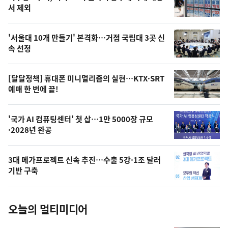
뉴
서 제외
신,
스
오
'서울대 10개 만들기' 본격화…거점 국립대 3곳 신
늘
속 선정
의
영
[달달정책] 휴대폰 미니멀리즘의 실현…KTX·SRT
상
예매 한 번에 끝!
,
오
'국가 AI 컴퓨팅센터' 첫 삽…1만 5000장 규모
·2028년 완공
늘
의
3대 메가프로젝트 신속 추진…수출 5강·1조 달러
사
기반 구축
진
오늘의 멀티미디어