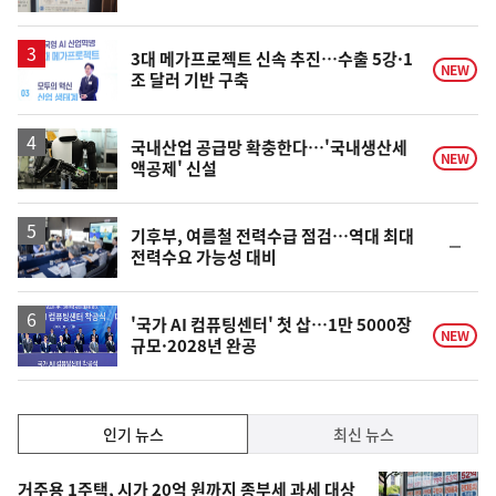
3대 메가프로젝트 신속 추진…수출 5강·1
NEW
조 달러 기반 구축
국내산업 공급망 확충한다…'국내생산세
NEW
액공제' 신설
기후부, 여름철 전력수급 점검…역대 최대
순
전력수요 가능성 대비
위
동
일
'국가 AI 컴퓨팅센터' 첫 삽…1만 5000장
NEW
규모·2028년 완공
인
인기 뉴스
최신 뉴스
기,
인
기
최
거주용 1주택, 시가 20억 원까지 종부세 과세 대상