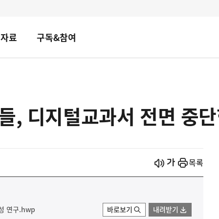
책자료
구독&참여
들, 디지털교과서 전면 중단
시작
열기
목록
성 연구.hwp
바로보기
내려받기