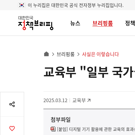
이 누리집은 대한민국 공식 전자정부 누리집입니다.
뉴스
브리핑룸
정
대
한
민
국
정
사
브리핑룸
사실은 이렇습니다
책
홈
브
이
으
교육부 "일부 국가
콘
리
트
로
핑
텐
이
츠
동
영
경
2025.03.12
교육부
역
로
공
유
첨부파일
열
기
[붙임] 디지털 기기 활용에 관한 교육의 효과
공