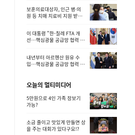
보훈의료대상자, 인근 병·의
원 등 치매 치료비 지원 받을
수 있어
이 대통령 "한-칠레 FTA 개
선…핵심광물 공급망 협력 더
욱 강화"
내년부터 아르헨산 원유 수
입…핵심광물 공급망 협력 체
계 마련
오늘의 멀티미디어
5만원으로 4인 가족 장보기
가능?
소금 줄이고 맛있게 만들면 상
을 주는 대회가 있다구요!?