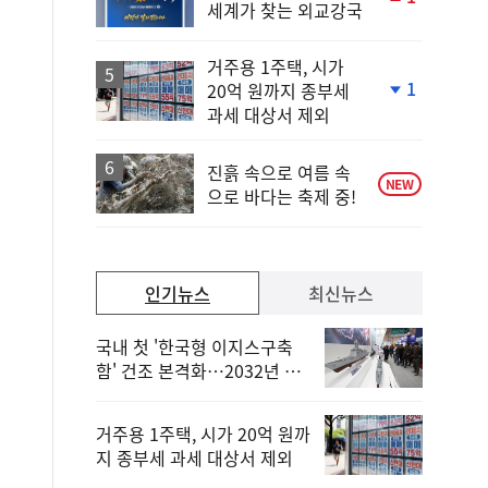
세계가 찾는 외교강국
단
계
상
거주용 1주택, 시가
승
1
20억 원까지 종부세
단
과세 대상서 제외
계
하
락
진흙 속으로 여름 속
NEW
으로 바다는 축제 중!
인기뉴스
최신뉴스
국내 첫 '한국형 이지스구축
함' 건조 본격화…2032년 해
군 인도
거주용 1주택, 시가 20억 원까
지 종부세 과세 대상서 제외