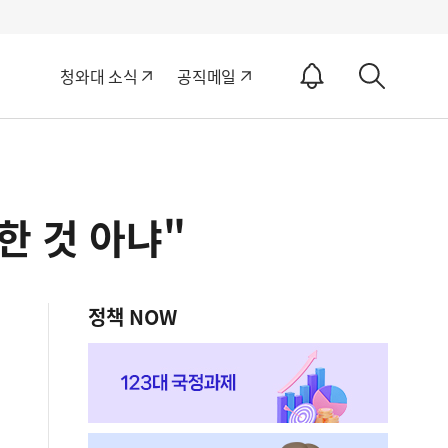
알
청와대 소식
공직메일
림
상
ON
세
검
색
한 것 아냐"
정책 NOW