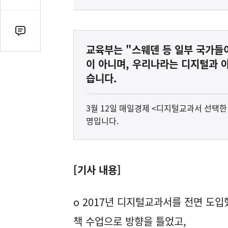
감
수
댓
글
교육부는 "스웨덴 등 일부 국가들
수
이 아니며, 우리나라는 디지털과 
(클
습니다.
릭
시
3월 12일 매일경제 <디지털교과서 선택한 
댓
명입니다.
글
로
이
동)
[기사 내용]
o 2017년 디지털교과서를 전면 도입
책 수업으로 방향을 틀었고,