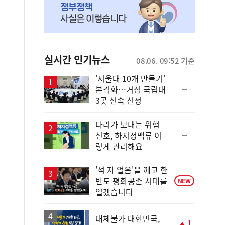
실시간 인기뉴스
08.06. 09:52 기준
'서울대 10개 만들기'
순
본격화…거점 국립대
위
3곳 신속 선정
동
일
다리가 보내는 위험
순
신호, 하지정맥류 이
위
렇게 관리해요
동
일
'석 자 얼음'을 깨고 한
반도 평화공존 시대를
NEW
열겠습니다
대체불가 대한민국,
1