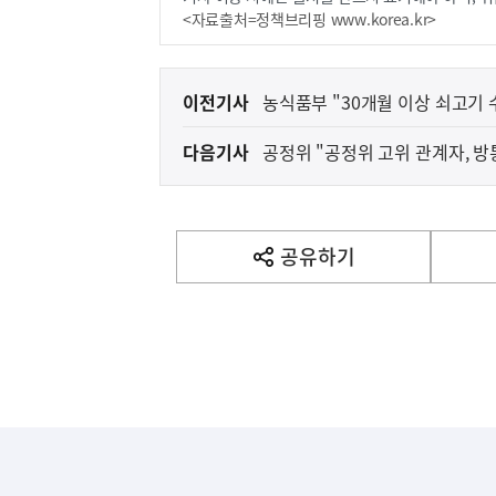
<자료출처=정책브리핑 www.korea.kr>
이
이전기사
농식품부 "30개월 이상 쇠고기 
전
다음기사
공정위 "공정위 고위 관계자, 방
다
음
기
사
공유하기
열
기
영
역
하
단