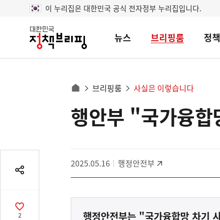
이 누리집은 대한민국 공식 전자정부 누리집입니다.
뉴스
브리핑룸
정
대
한
민
국
정
사
브리핑룸
사실은 이렇습니다
책
홈
브
이
으
행안부 "국가융합망
콘
리
트
로
핑
텐
이
츠
동
영
경
2025.05.16
행정안전부
역
로
공
유
열
기
공
행정안전부는 "국가융합망 차기 
2