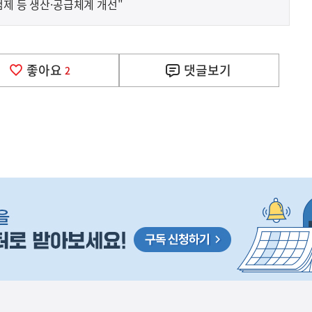
첨제 등 생산·공급체계 개선"
사
 거주용 1주택을 두텁게 보호하기 위한 방안을 세제개
실
은
이
좋아요
댓글
보기
2
렇
습
니
다