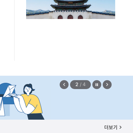
편안에 담았습니다.
2026.08.07
정지
이
다
2
/
4
전
음
보
보
기
기
공지사항
더보기