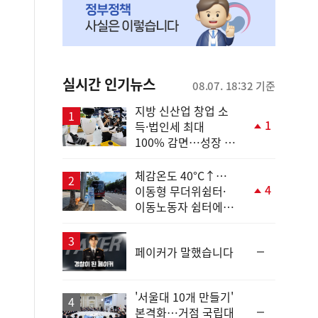
실시간 인기뉴스
08.07. 18:32 기준
지방 신산업 창업 소
1
득·법인세 최대
단
100% 감면…성장 지
계
원 강화
상
승
체감온도 40°C↑…
4
이동형 무더위쉼터·
단
이동노동자 쉼터에서
계
안전한 휴식
상
승
순
페이커가 말했습니다
위
동
일
'서울대 10개 만들기'
순
본격화…거점 국립대