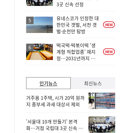
위
3곳 신속 선정
동
일
유네스코가 인정한 대
한민국 갯벌, 서천 갯
NEW
벌·순천만 탐방
떡국떡·떡볶이떡 '생
계형 적합업종' 재지
NEW
정…2031년까지 보
호
인기뉴스
최신뉴스
거주용 1주택, 시가 20억 원까
지 종부세 과세 대상서 제외
'서울대 10개 만들기' 본격
화…거점 국립대 3곳 신속 선