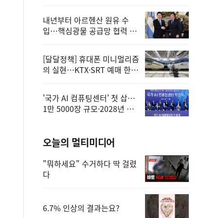
정
내년부터 아르헨산 원유 수
입…핵심광물 공급망 협력 체
계 마련
[달달정책] 휴대폰 미니멀리즘
의 실현…KTX·SRT 예매 한
번에 끝!
'국가 AI 컴퓨팅센터' 첫 삽…
1만 5000장 규모·2028년 완
공
오늘의 멀티미디어
"뭐하세요" 수거하다 딱 걸렸
다
6.7% 인상의 결과는요?