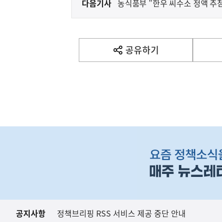
다음기사
농식품부 "한우 씨수소 정액 추
다
음
(보도설명) 정부는
재정경제부
기
사
공유하기
열
기
영
역
하
단
배
너
영
역
공지사항
정책브리핑 RSS 서비스 제공 중단 안내