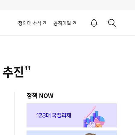
알
청와대 소식
공직메일
림
상
ON
세
검
색
 추진"
정책 NOW