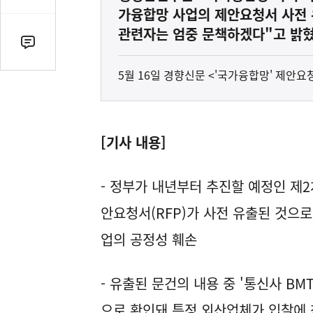
감
가융합망 사업의 제안요청서 사전 
수
관련자는 엄중 문책하겠다"고 밝
댓
글
5월 16일 경향신문 <'국가융합망' 제안
수
(클
릭
시
[기사 내용]
댓
글
로
- 정부가 내년부터 추진할 예정인 제
이
안요청서(RFP)가 사전 유출된 것으로
동)
업의 공정성 훼손
- 유출된 문건의 내용 중 '통신사 BM
으로 확인돼 특정 외산업체가 입찰에 