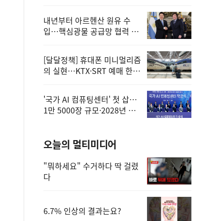
정
내년부터 아르헨산 원유 수
입…핵심광물 공급망 협력 체
계 마련
[달달정책] 휴대폰 미니멀리즘
의 실현…KTX·SRT 예매 한
번에 끝!
'국가 AI 컴퓨팅센터' 첫 삽…
1만 5000장 규모·2028년 완
공
오늘의 멀티미디어
"뭐하세요" 수거하다 딱 걸렸
다
6.7% 인상의 결과는요?