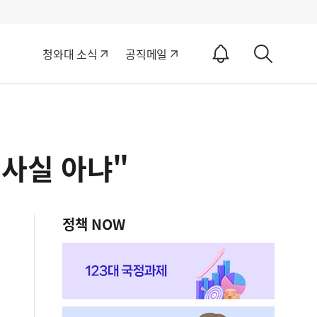
알
청와대 소식
공직메일
림
상
ON
세
검
색
 사실 아냐"
정책 NOW