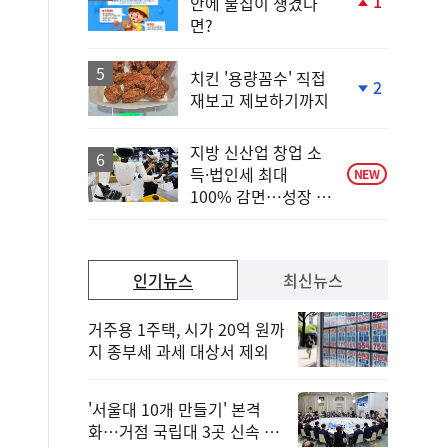
1
안에 물집이 생겼다
단
면?
계
상
승
치킨 '용량꼼수' 직접
2
재보고 제보하기까지
단
계
하
지방 신산업 창업 소
락
득·법인세 최대
NEW
100% 감면…성장 지
원 강화
인기뉴스
최신뉴스
거주용 1주택, 시가 20억 원까
지 종부세 과세 대상서 제외
'서울대 10개 만들기' 본격
화…거점 국립대 3곳 신속 선