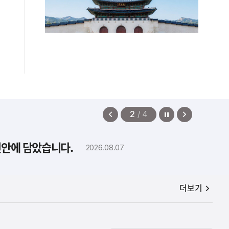
정지
이
다
2
/
4
전
음
보
보
편안에 담았습니다.
2026.08.07
기
기
공지사항
더보기