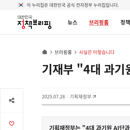
이 누리집은 대한민국 공식 전자정부 누리집입니다.
뉴스
브리핑룸
정
대
한
민
국
정
사
브리핑룸
사실은 이렇습니다
책
홈
브
이
으
기재부 "4대 과기
콘
리
트
로
핑
텐
이
츠
동
영
경
2025.07.28
기획재정부
역
로
공
유
열
기
공
기획재정부는 "4대 과기원 AI단