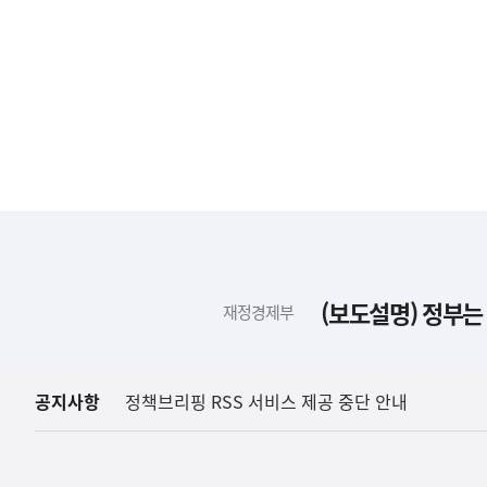
하
단
배
(보도설명) 정부는
재정경제부
너
영
역
공지사항
정책브리핑 RSS 서비스 제공 중단 안내