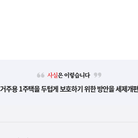
사
 거주용 1주택을 두텁게 보호하기 위한 방안을 세제개
실
은
이
렇
습
니
다