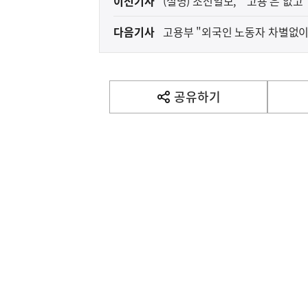
이전기사
(설명) 조선일보, "'고용'은 없
전
다음기사
고용부 "외국인 노동자 차별없이
다
음
기
사
공유하기
열
기
영
역