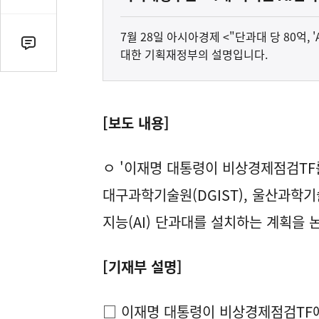
감
수
7월 28일 아시아경제 <"단과대 당 80억, 
댓
대한 기획재정부의 설명입니다.
글
수
(클
릭
[보도 내용]
시
댓
ㅇ '이재명 대통령이 비상경제점검TF를
글
로
대구과학기술원(DGIST), 울산과학기술
이
지능(AI) 단과대를 설치하는 계획을
동)
[기재부 설명]
□ 이재명 대통령이 비상경제점검TF에서