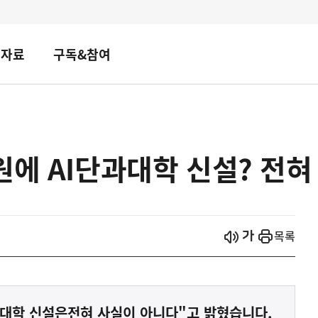
책자료
구독&참여
원에 AI단과대학 신설? 전혀
시작
열기
목록
과대학 신설은전혀 사실이 아니다"고 밝혔습니다.