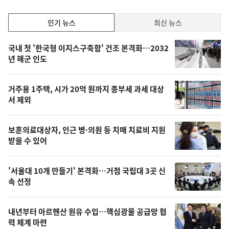
인
인기 뉴스
최신 뉴스
기,
인
기
최
국내 첫 '한국형 이지스구축함' 건조 본격화…2032
뉴
년 해군 인도
신,
스
오
거주용 1주택, 시가 20억 원까지 종부세 과세 대상
늘
서 제외
의
영
보훈의료대상자, 인근 병·의원 등 치매 치료비 지원
상
받을 수 있어
,
오
'서울대 10개 만들기' 본격화…거점 국립대 3곳 신
속 선정
늘
의
내년부터 아르헨산 원유 수입…핵심광물 공급망 협
사
력 체계 마련