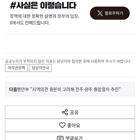
공공누리가 부착되지 않은 자료는 담당자와 협의한 후에 사용하여 주시기 바랍니다.
저작권정책
담당자안내
이
기
다음
행안부 "지역의견 충분히 고려해 전주·완주 통합절차 추진"
사
전
다
공유
열
음
기
좋아요
기
사
댓글
보기