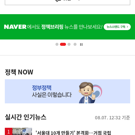
히
단
배
너
영
정
역
책
정책 NOW
NOW,
MY
맞
춤
뉴
실시간 인기뉴스
08.07. 12:32 기준
스
'서울대 10개 만들기' 본격화…거점 국립