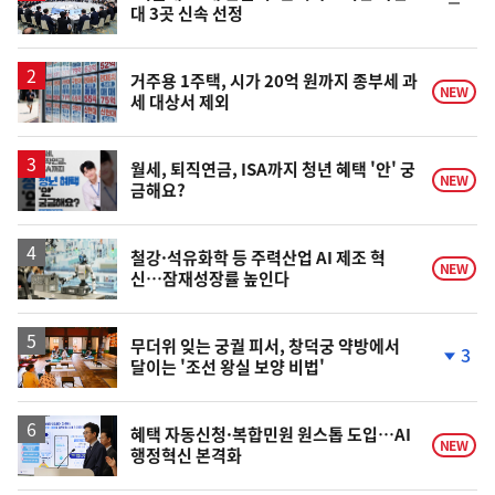
순
대 3곳 신속 선정
위
동
일
거주용 1주택, 시가 20억 원까지 종부세 과
NEW
세 대상서 제외
월세, 퇴직연금, ISA까지 청년 혜택 '안' 궁
NEW
금해요?
철강·석유화학 등 주력산업 AI 제조 혁
NEW
신…잠재성장률 높인다
무더위 잊는 궁궐 피서, 창덕궁 약방에서
3
달이는 '조선 왕실 보양 비법'
단
계
하
락
혜택 자동신청·복합민원 원스톱 도입…AI
NEW
행정혁신 본격화