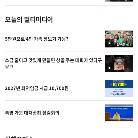
진
오늘의 멀티미디어
5만원으로 4인 가족 장보기 가능?
영
상
소금 줄이고 맛있게 만들면 상을 주는 대회가 있다구
요!?
영
상
2027년 최저임금 시급 10,700원
폭염 가뭄 대처상황 점검회의