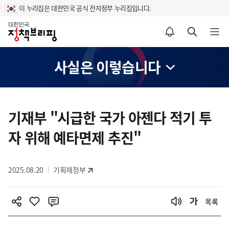
이 누리집은 대한민국 공식 전자정부 누리집입니다.
홈
알림설정 바로가기
검색 바로가기
메뉴 열기
사실은 이렇습니다
콘
텐
기재부 "시급한 국가 아젠다 적기 투
츠
자 위해 예타면제 추진"
영
역
2025.08.20
기획재정부
목록