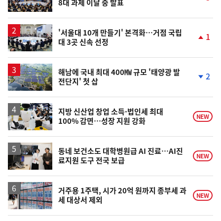
8대 과제 이달 중 발표
단
계
상
승
'서울대 10개 만들기' 본격화…거점 국립
1
대 3곳 신속 선정
단
계
상
승
해남에 국내 최대 400㎿ 규모 '태양광 발
2
전단지' 첫 삽
단
계
하
락
지방 신산업 창업 소득·법인세 최대
NEW
100% 감면…성장 지원 강화
동네 보건소도 대학병원급 AI 진료…AI진
NEW
료지원 도구 전국 보급
거주용 1주택, 시가 20억 원까지 종부세 과
NEW
세 대상서 제외