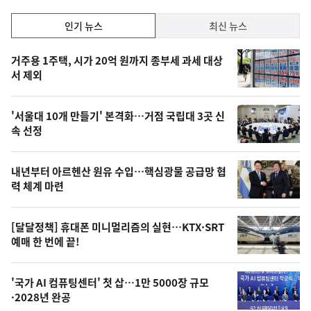
인
인기 뉴스
최신 뉴스
기,
인
기
최
거주용 1주택, 시가 20억 원까지 종부세 과세 대상
뉴
서 제외
신,
스
오
'서울대 10개 만들기' 본격화…거점 국립대 3곳 신
늘
속 선정
의
영
내년부터 아르헨산 원유 수입…핵심광물 공급망 협
상
력 체계 마련
,
오
[달달정책] 휴대폰 미니멀리즘의 실현…KTX·SRT
예매 한 번에 끝!
늘
의
'국가 AI 컴퓨팅센터' 첫 삽…1만 5000장 규모
사
·2028년 완공