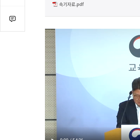
감
속기자료.pdf
수
댓
글
수
(클
릭
시
댓
글
로
이
동)