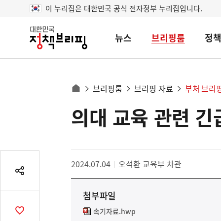
이 누리집은 대한민국 공식 전자정부 누리집입니다.
뉴스
브리핑룸
정
대
한
민
국
정
사
브리핑룸
브리핑 자료
부처 브리
책
홈
브
이
으
의대 교육 관련 긴
콘
리
트
로
핑
텐
이
츠
동
영
경
2024.07.04
오석환 교육부 차관
역
로
공
유
첨부파일
열
기
속기자료.hwp
공