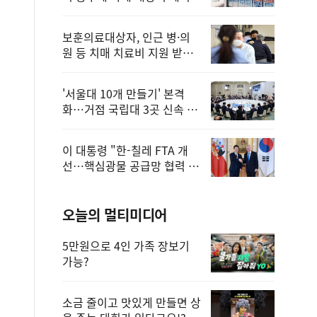
보훈의료대상자, 인근 병·의
원 등 치매 치료비 지원 받을
수 있어
'서울대 10개 만들기' 본격
화…거점 국립대 3곳 신속 선
정
이 대통령 "한-칠레 FTA 개
선…핵심광물 공급망 협력 더
욱 강화"
오늘의 멀티미디어
5만원으로 4인 가족 장보기
가능?
소금 줄이고 맛있게 만들면 상