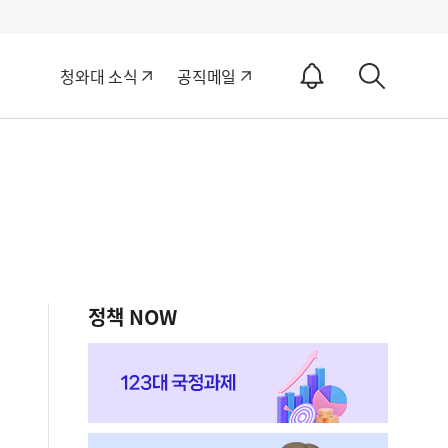
알
청와대 소식
공직메일
림
상
ON
세
검
색
정책 NOW