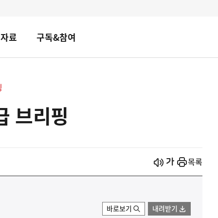
책자료
구독&참여
핑
급 브리핑
시작
열기
목록
바로보기
내려받기