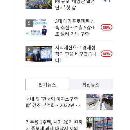
1
㎿ 규모 '태양광 발전
단
단지' 첫 삽
계
하
락
3대 메가프로젝트 신
속 추진…수출 5강·1
NEW
조 달러 기반 구축
지식재산으로 경제성
장의 판을 바꾸겠습니
NEW
다!
인기뉴스
최신뉴스
국내 첫 '한국형 이지스구축
함' 건조 본격화…2032년 해
군 인도
거주용 1주택, 시가 20억 원까
지 종부세 과세 대상서 제외