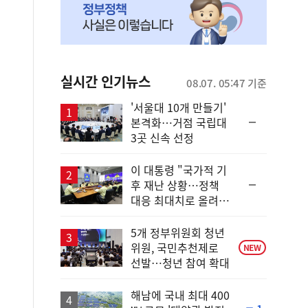
실시간 인기뉴스
08.07. 05:47 기준
'서울대 10개 만들기'
순
본격화…거점 국립대
위
3곳 신속 선정
동
일
이 대통령 "국가적 기
순
후 재난 상황…정책
위
대응 최대치로 올려
동
야"
일
5개 정부위원회 청년
위원, 국민추천제로
NEW
선발…청년 참여 확대
해남에 국내 최대 400