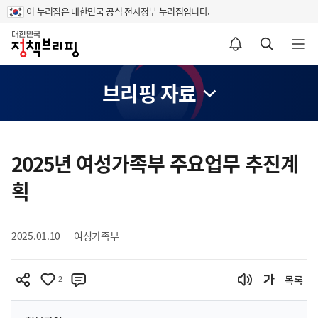
이 누리집은 대한민국 공식 전자정부 누리집입니다.
홈
알림설정 바로가기
검색 바로가기
메뉴 열기
브리핑 자료
콘
텐
2025년 여성가족부 주요업무 추진계
츠
획
영
역
2025.01.10
여성가족부
2
목록