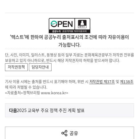
'텍스트'에 한하여 공공누리 출처표시의 조건에 따라 자유이용이
가능합니다.
단, 사진, 이미지, 일러스트, 동영상 등의 일부 자료는 문화체육관광부가 저작권 전부를
보유하고 있지 아니하므로, 반드시 해당 저작권자의 허락을 받으셔야 합니다.
저작권정책
담당자안내
기사 이용 시에는 출처를 반드시 표기해야 하며, 위반 시
저작권법 제37조
및
제138조
에 따라 처벌될 수 있습니다.
<자료출처=정책브리핑
www.korea.kr
>
이
기
다음
2025 교육부 주요 정책 추진 계획 발표
사
전
다
공유
열
음