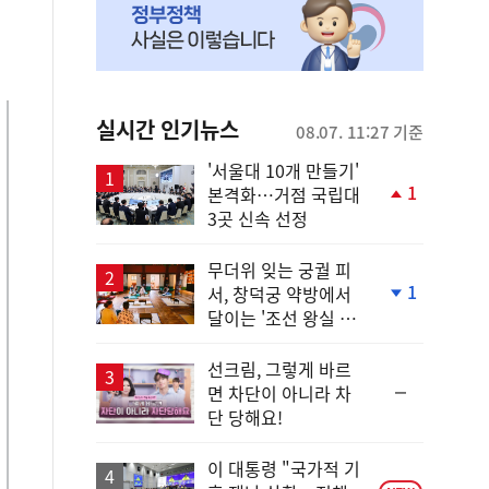
실시간 인기뉴스
08.07. 11:27 기준
'서울대 10개 만들기'
1
본격화…거점 국립대
단
3곳 신속 선정
계
상
승
무더위 잊는 궁궐 피
1
서, 창덕궁 약방에서
단
달이는 '조선 왕실 보
계
양 비법'
하
락
선크림, 그렇게 바르
순
면 차단이 아니라 차
위
단 당해요!
동
일
이 대통령 "국가적 기