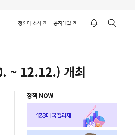
알
청와대 소식
공직메일
림
상
ON
세
검
색
~ 12.12.) 개최
정책 NOW