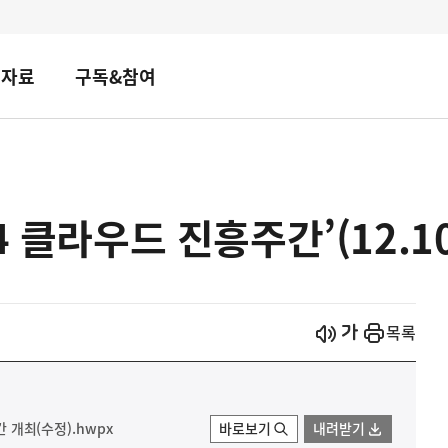
책자료
구독&참여
 클라우드 진흥주간’(12.10. 
시작
열기
목록
간 개최(수정).hwpx
바로보기
내려받기