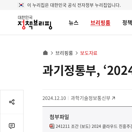
이 누리집은 대한민국 공식 전자정부 누리집입니다.
뉴스
브리핑룸
정
대
한
민
국
정
사
브리핑룸
보도자료
책
홈
브
이
으
과기정통부, ‘2024
콘
리
트
로
핑
텐
이
츠
동
영
경
2024.12.10
과학기술정보통신부
역
로
공
유
첨부파일
열
기
241211 조간 (보도) 2024 클라우드 진흥주
댓