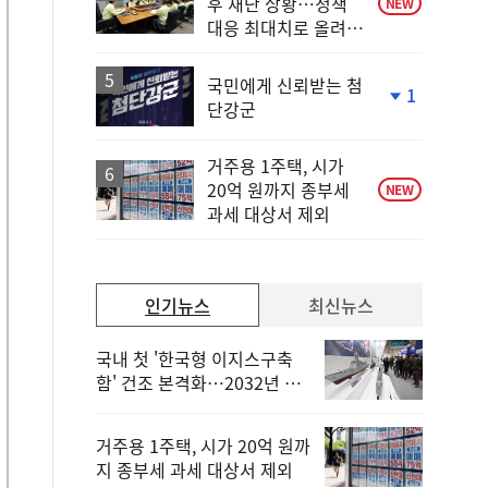
후 재난 상황…정책
NEW
대응 최대치로 올려
야"
국민에게 신뢰받는 첨
1
단강군
단
계
하
거주용 1주택, 시가
락
20억 원까지 종부세
NEW
과세 대상서 제외
인기뉴스
최신뉴스
국내 첫 '한국형 이지스구축
함' 건조 본격화…2032년 해
군 인도
거주용 1주택, 시가 20억 원까
지 종부세 과세 대상서 제외