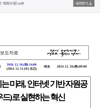
간 개최(수정).odt
내려받기