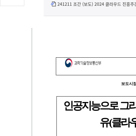
글
241211 조간 (보도) 2024 클라우드 진흥주
수
(클
릭
시
댓
글
로
이
동)