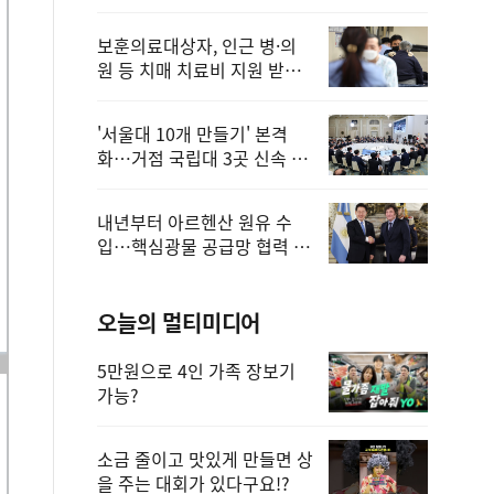
보훈의료대상자, 인근 병·의
원 등 치매 치료비 지원 받을
수 있어
'서울대 10개 만들기' 본격
화…거점 국립대 3곳 신속 선
정
내년부터 아르헨산 원유 수
입…핵심광물 공급망 협력 체
계 마련
오늘의 멀티미디어
5만원으로 4인 가족 장보기
가능?
소금 줄이고 맛있게 만들면 상
을 주는 대회가 있다구요!?