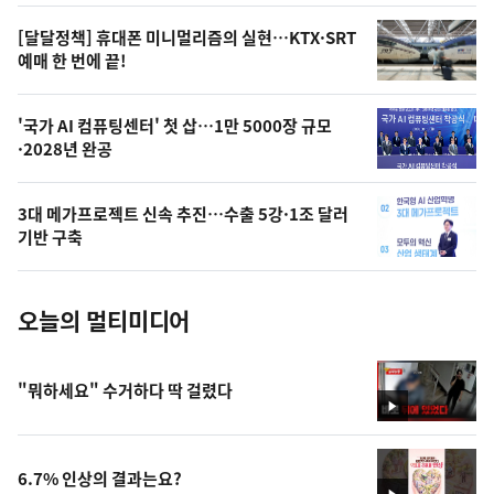
영
[달달정책] 휴대폰 미니멀리즘의 실현…KTX·SRT
상
예매 한 번에 끝!
,
오
'국가 AI 컴퓨팅센터' 첫 삽…1만 5000장 규모
·2028년 완공
늘
의
3대 메가프로젝트 신속 추진…수출 5강·1조 달러
사
기반 구축
진
오늘의 멀티미디어
"뭐하세요" 수거하다 딱 걸렸다
영
상
6.7% 인상의 결과는요?