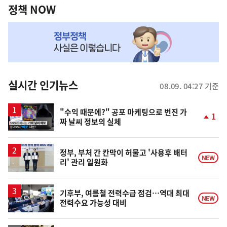
책
정책 NOW
NOW,
MY
맞
춤
뉴
실시간 인기뉴스
08.09. 04:27 기준
스
영
"수익 때문에?" 공포 마케팅으로 번진 가
1
짜 날씨 정보의 실체
상
단
계
상
승
정부, 부처 간 칸막이 허물고 '사용후 배터
NEW
리' 관리 일원화
기후부, 여름철 전력수급 점검…역대 최대
NEW
전력수요 가능성 대비