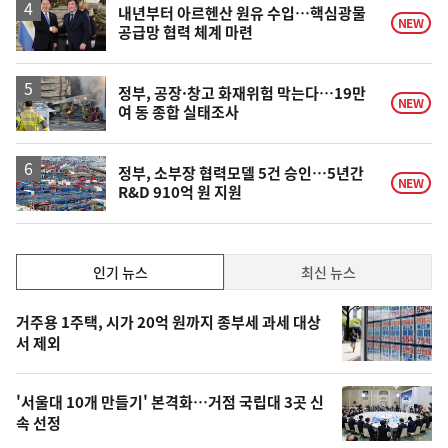
내년부터 아르헨산 원유 수입…핵심광물
NEW
공급망 협력 체계 마련
정부, 공장·창고 화재위험 막는다…19만
NEW
여 동 종합 실태조사
정부, 소부장 협력모델 5건 승인…5년간
NEW
R&D 910억 원 지원
인
인기 뉴스
최신 뉴스
기,
인
기
최
거주용 1주택, 시가 20억 원까지 종부세 과세 대상
뉴
서 제외
신,
스
오
'서울대 10개 만들기' 본격화…거점 국립대 3곳 신
늘
속 선정
의