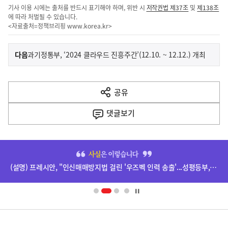
기사 이용 시에는 출처를 반드시 표기해야 하며, 위반 시
저작권법 제37조
및
제138조
에 따라 처벌될 수 있습니다.
<자료출처=정책브리핑
www.korea.kr
>
이
기
다음
과기정통부, ‘2024 클라우드 진흥주간’(12.10. ~ 12.12.) 개최
사
전
다
공유
열
음
기
댓글
보기
기
사
히
단
(설명) 프레시안, "인신매매방지법 걸린 '우즈벡 인력 송출'...성평등부,노동·법무부에 개선 요청" 관련
배
너
영
정
역