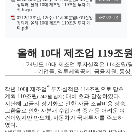
정책과, 올해 10대 제조업 119조원 투자 계
획.hwpx
0212(13조간, 12(수) 14시00분엠바고)산업
바로보기
정책과, 올해 10대 제조업 119조원 투자 계
획.pdf
올해
10
대 제조업
119
조원
-
′
24
년도
10
대 제조업 투자실적은
114
조원
(
-
기업들
,
임투세액공제
,
금융지원
,
통상
*
작년
10
대 제조업
투자실적은
114
조원으로 당초
계획
110
조원
대비 초과 달성하였다
.
('24.2
월
집계
)
지난해 고금리 장기화로 인한 자금 조달비용
상승
,
고환율로 인한 자본재 수입가격 증가 등 어려운 여
건이었지만 반도체
,
자동차가 국내투자를 주도하
였다
.