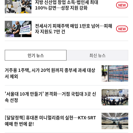
락
지방 신산업 창업 소득·법인세 최대
NEW
100% 감면…성장 지원 강화
전세사기 피해주택 매입 1만호 넘어…피해
NEW
자 지원도 7만 건
인
인기 뉴스
최신 뉴스
기,
인
기
최
거주용 1주택, 시가 20억 원까지 종부세 과세 대상
뉴
서 제외
신,
스
오
'서울대 10개 만들기' 본격화…거점 국립대 3곳 신
늘
속 선정
의
영
[달달정책] 휴대폰 미니멀리즘의 실현…KTX·SRT
상
예매 한 번에 끝!