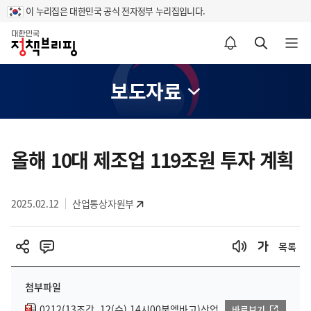
이 누리집은 대한민국 공식 전자정부 누리집입니다.
홈
알림설정 바로가기
검색 바로가기
메뉴 열기
보도자료
콘
텐
올해 10대 제조업 119조원 투자 계획
츠
영
2025.02.12
산업통상자원부
역
목록
첨부파일
0212(13조간, 12(수) 14시00분엠바고)산업
바로보기