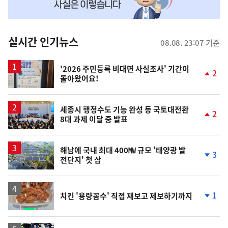
맞
춤
뉴
실시간 인기뉴스
08.08. 23:07 기준
스
'2026 주민등록 비대면 사실조사' 기간이
2
돌아왔어요!
단
계
상
승
세종시 행정수도 기능 완성 등 국토대전환
2
8대 과제 이달 중 발표
단
계
상
승
해남에 국내 최대 400㎿ 규모 '태양광 발
3
전단지' 첫 삽
단
계
하
락
1
치킨 '용량꼼수' 직접 재보고 제보하기까지
단
계
하