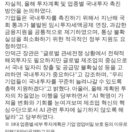
자실적
,
올해 투자계획
및 업종별 국내투자 촉진
방안을 논의하였다
.
기업들은 국내투자를 촉진하기 위해서 지난해 국
회 통과가 불발된 임시투자세액공제 연장
,
과감한
금융지원을 공통적으로 제기하였으며
,
통상 불확
실성을 최소화하기 위한 적극적인 정부 지원도 요
청하였다
.
안덕근 장관은
"
글로벌 관세전쟁 상황에서 전략적
해외투자도 필요하지만
글로벌 제조업의 중심으로
서 국내 일자리 창출 및 공급망 불확실성 등을 고
려하면 국내투자가 중요하다
"
고 강조하며
, "
우리
기업들이 국내투자를
꾸준히 늘려나갈 수 있도록
총력 지원하겠다
"
고 밝혔다
.
아울러
,
올해 계획된
투
자의 차질없는 이행을 당부하면서
"AI
혁명이 가
져올 변화와 기회를
눈
여겨보며 제조업 혁신의 핵
심수단으로서
AI
관련 투자에 실기하지 않도록
해
달라
"
고 당부하였다
.
※
10
대 업종별 세부 투자계획은 기업 영업비밀 보호 등의 이유로
인해 대외비공개하고 있음