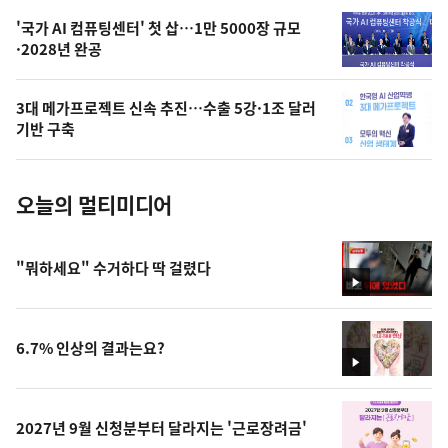
,
오
'국가 AI 컴퓨팅센터' 첫 삽…1만 5000장 규모
·2028년 완공
늘
의
3대 메가프로젝트 신속 추진…수출 5강·1조 달러
사
기반 구축
진
오늘의 멀티미디어
"뭐하세요" 수거하다 딱 걸렸다
영
상
6.7% 인상의 결과는요?
영
상
2027년 9월 신청분부터 달라지는 '근로장려금'