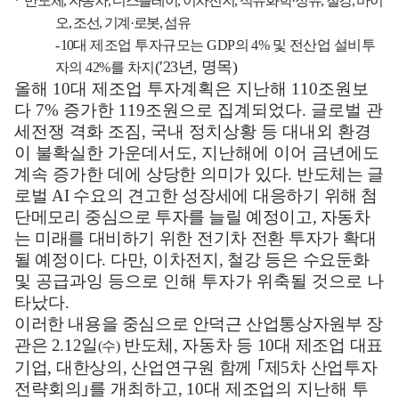
*
반도체
,
자동차
,
디스플레이
,
이차전지
,
석유화학
·
정유
,
철강
,
바이
오
,
조선
,
기계
·
로봇
,
섬유
-
10
대 제조업 투자규모는
GDP
의
4%
및 전산업 설비투
(
′
23
년
,
명목
)
자의
42%
를 차지
올해
10
대 제조업 투자계획은 지난해
110
조원보
다
7%
증가한
119
조원으로 집계되었다
.
글로벌 관
세전쟁 격화 조짐
,
국내 정치상황 등 대내외 환경
이 불확실한 가운데서도
,
지난해에 이어 금년에도
계속 증가한 데에
상당한 의미가 있다
.
반도체는 글
로벌
AI
수요의 견고한 성장세에 대응하기
위해 첨
단메모리 중심으로 투자를 늘릴 예정이고
,
자동차
는 미래를 대비하기
위한 전기차 전환 투자가 확대
될 예정이다
.
다만
,
이차전지
,
철강 등은 수요
둔화
및 공급과잉 등으로 인해 투자가 위축될 것으로 나
타났다
.
이러한 내용을 중심으로 안덕근 산업통상자원부 장
관은
2.12
일
반도체
,
자동차 등
10
대 제조업 대표
(
수
)
기업
,
대한상의
,
산업연구원 함께
｢
제
5
차 산업
투자
전략회의
｣
를 개최하고
, 10
대 제조업의 지난해 투