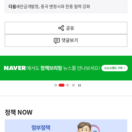
이
기
다음
새만금개발청, 중국 옌청시와 한중 협력 강화
사
전
다
공유
열
음
기
댓글
보기
기
사
히
단
배
너
영
정
역
책
정책 NOW
NOW,
MY