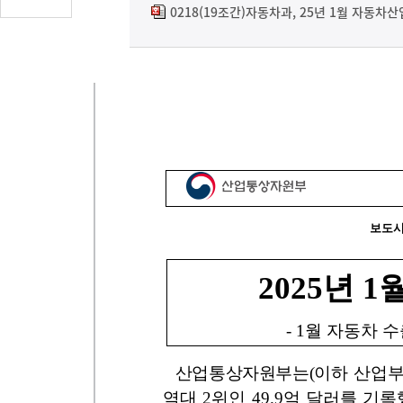
글
0218(19조간)자동차과, 25년 1월 자동차산
수
(클
릭
시
댓
글
로
이
동)