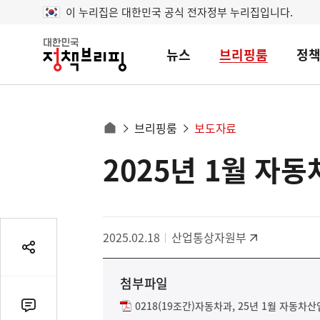
이 누리집은 대한민국 공식 전자정부 누리집입니다.
뉴스
브리핑룸
정
대
한
민
국
정
사
브리핑룸
보도자료
책
홈
브
이
으
2025년 1월 자동
콘
리
트
로
핑
텐
이
츠
동
영
경
2025.02.18
산업통상자원부
역
로
공
유
첨부파일
열
기
0218(19조간)자동차과, 25년 1월 자동차산업
댓