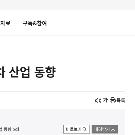
책자료
구독&참여
차 산업 동향
시작
열기
목록
 동향.pdf
바로보기
내려받기