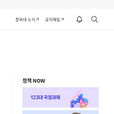
알
청와대 소식
공직메일
림
상
ON
세
검
색
정책 NOW