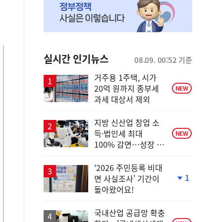
실시간 인기뉴스
08.09. 00:52 기준
거주용 1주택, 시가
20억 원까지 종부세
NEW
과세 대상서 제외
지방 신산업 창업 소
득·법인세 최대
NEW
100% 감면…성장 지
원 강화
'2026 주민등록 비대
1
면 사실조사' 기간이
단
돌아왔어요!
계
하
락
국내산업 공급망 확충