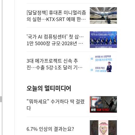
정
[달달정책] 휴대폰 미니멀리즘
의 실현…KTX·SRT 예매 한
번에 끝!
'국가 AI 컴퓨팅센터' 첫 삽…
1만 5000장 규모·2028년 완
공
3대 메가프로젝트 신속 추
진…수출 5강·1조 달러 기반
구축
오늘의 멀티미디어
"뭐하세요" 수거하다 딱 걸렸
다
6.7% 인상의 결과는요?