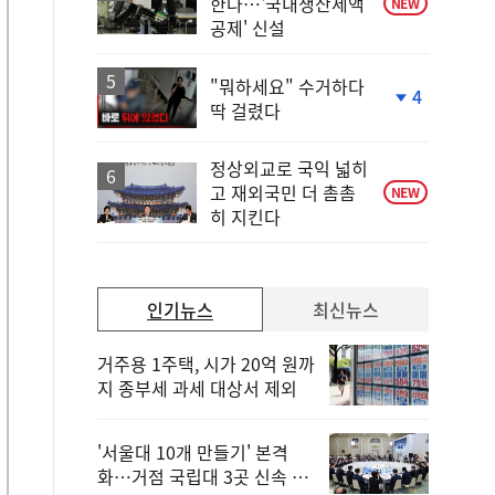
한다…'국내생산세액
NEW
공제' 신설
"뭐하세요" 수거하다
4
딱 걸렸다
단
계
하
정상외교로 국익 넓히
락
고 재외국민 더 촘촘
NEW
히 지킨다
인기뉴스
최신뉴스
거주용 1주택, 시가 20억 원까
지 종부세 과세 대상서 제외
'서울대 10개 만들기' 본격
화…거점 국립대 3곳 신속 선