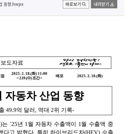
업 동향.hwpx
바로보기
내려받기